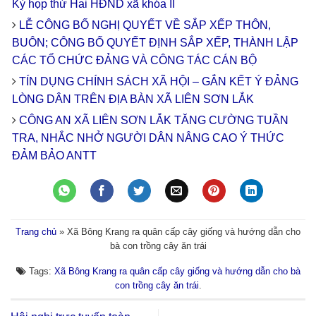
Kỳ họp thứ Hai HĐND xã khóa II
LỄ CÔNG BỐ NGHỊ QUYẾT VỀ SẮP XẾP THÔN,
BUÔN; CÔNG BỐ QUYẾT ĐỊNH SẮP XẾP, THÀNH LẬP
CÁC TỔ CHỨC ĐẢNG VÀ CÔNG TÁC CÁN BỘ
TÍN DỤNG CHÍNH SÁCH XÃ HỘI – GẮN KẾT Ý ĐẢNG
LÒNG DÂN TRÊN ĐỊA BÀN XÃ LIÊN SƠN LẮK
CÔNG AN XÃ LIÊN SƠN LẮK TĂNG CƯỜNG TUẦN
TRA, NHẮC NHỞ NGƯỜI DÂN NÂNG CAO Ý THỨC
ĐẢM BẢO ANTT
Trang chủ
»
Xã Bông Krang ra quân cấp cây giống và hướng dẫn cho
bà con trồng cây ăn trái
Tags:
Xã Bông Krang ra quân cấp cây giống và hướng dẫn cho bà
con trồng cây ăn trái
.