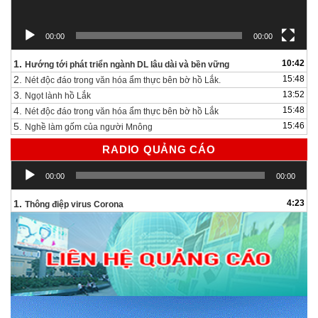
00:00
00:00
1.
10:42
Hướng tới phát triển ngành DL lâu dài và bền vững
2.
15:48
Nét độc đáo trong văn hóa ẩm thực bên bờ hồ Lắk.
3.
13:52
Ngọt lành hồ Lắk
4.
15:48
Nét độc đáo trong văn hóa ẩm thực bên bờ hồ Lắk
5.
15:46
Nghề làm gốm của người Mnông
RADIO QUẢNG CÁO
Trình
00:00
00:00
chơi
Audio
1.
4:23
Thông điệp virus Corona