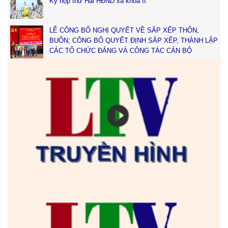
Kỳ họp thứ Hai HĐND xã khóa II
LỄ CÔNG BỐ NGHỊ QUYẾT VỀ SẮP XẾP THÔN,
BUÔN; CÔNG BỐ QUYẾT ĐỊNH SẮP XẾP, THÀNH LẬP
CÁC TỔ CHỨC ĐẢNG VÀ CÔNG TÁC CÁN BỘ