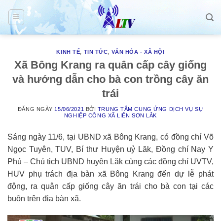
Skip
to
content
KINH TẾ
,
TIN TỨC
,
VĂN HÓA - XÃ HỘI
Xã Bông Krang ra quân cấp cây giống
và hướng dẫn cho bà con trồng cây ăn
trái
ĐĂNG NGÀY
15/06/2021
BỞI
TRUNG TÂM CUNG ỨNG DỊCH VỤ SỰ
NGHIỆP CÔNG XÃ LIÊN SƠN LẮK
Sáng ngày 11/6, tại UBND xã Bông Krang, có đồng chí Võ
Ngọc Tuyên, TUV, Bí thư Huyện uỷ Lăk, Đồng chí Nay Y
Phú – Chủ tịch UBND huyện Lăk cùng các đồng chí UVTV,
HUV phụ trách địa bàn xã Bông Krang đến dự lễ phát
động, ra quân cấp giống cây ăn trái cho bà con tại các
buôn trên địa bàn xã.