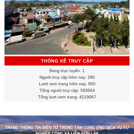
THỐNG KÊ TRUY CẬP
Đang trực tuyến: 1
Người truy cập hôm nay: 280
Lượt xem trang hôm nay: 850
Tổng người truy cập: 593564
Tổng lượt xem trang: 4219067
TRANG THÔNG TIN ĐIỆN TỬ TRUNG TÂM CUNG ỨNG DỊCH VỤ SỰ
NGHIỆP CÔNG XÃ LIÊN SƠN LẮK