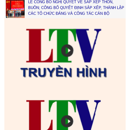
LỄ CÔNG BỐ NGHỊ QUYẾT VỀ SẮP XẾP THÔN,
BUÔN; CÔNG BỐ QUYẾT ĐỊNH SẮP XẾP, THÀNH LẬP
CÁC TỔ CHỨC ĐẢNG VÀ CÔNG TÁC CÁN BỘ