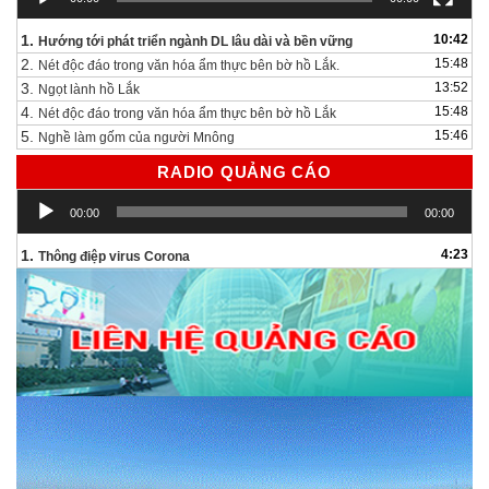
1.
10:42
Hướng tới phát triển ngành DL lâu dài và bền vững
2.
15:48
Nét độc đáo trong văn hóa ẩm thực bên bờ hồ Lắk.
3.
13:52
Ngọt lành hồ Lắk
4.
15:48
Nét độc đáo trong văn hóa ẩm thực bên bờ hồ Lắk
5.
15:46
Nghề làm gốm của người Mnông
RADIO QUẢNG CÁO
Trình
00:00
00:00
chơi
Audio
1.
4:23
Thông điệp virus Corona