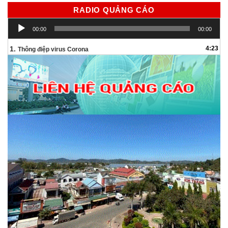
RADIO QUẢNG CÁO
Trình
00:00
00:00
chơi
Audio
1.
4:23
Thông điệp virus Corona