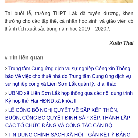
Tại buỗi lễ, trường THPT Lăk đã tuyên dương, khen
thưởng cho các tập thể, cá nhân học sinh và giáo viên có
thành tích xuất sắc trong năm học 2019 – 2020./.
Xuân Thái
# Tin liên quan
Trung tâm Cung ứng dịch vụ sự nghiệp Công xin Thông
báo Về việc cho thuê nhà do Trung tâm Cung ứng dịch vụ
sự nghiệp công xã Liên Sơn Lắk quản lý, khai thác
UBND xã Liên Sơn Lắk họp thông qua các nội dung trình
Kỳ họp thứ Hai HĐND xã khóa II
LỄ CÔNG BỐ NGHỊ QUYẾT VỀ SẮP XẾP THÔN,
BUÔN; CÔNG BỐ QUYẾT ĐỊNH SẮP XẾP, THÀNH LẬP
CÁC TỔ CHỨC ĐẢNG VÀ CÔNG TÁC CÁN BỘ
TÍN DỤNG CHÍNH SÁCH XÃ HỘI – GẮN KẾT Ý ĐẢNG