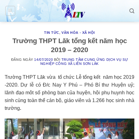
Skip
to
content
TIN TỨC
,
VĂN HÓA - XÃ HỘI
Trường THPT Lăk tổng kết năm học
2019 – 2020
ĐĂNG NGÀY
14/07/2020
BỞI
TRUNG TÂM CUNG ỨNG DỊCH VỤ SỰ
NGHIỆP CÔNG XÃ LIÊN SƠN LẮK
Trường THPT Lăk vừa tổ chức Lễ tổng kết năm học 2019
-2020. Dự lễ có Đ/c Nay Y Phú – Phó Bí thư Huyện uỷ;
lãnh đạo môt số phòng ban của huyện, hội phụ huynh học
sinh cùng toàn thể cán bộ, giáo viên và 1.266 học sinh nhà
trường
.