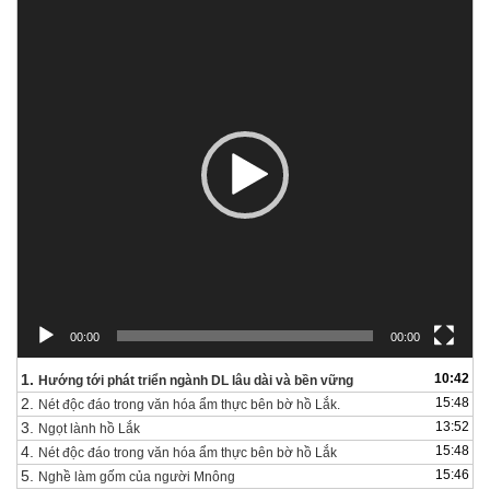
Trình
chơi
Video
00:00
00:00
1.
10:42
Hướng tới phát triển ngành DL lâu dài và bền vững
2.
15:48
Nét độc đáo trong văn hóa ẩm thực bên bờ hồ Lắk.
3.
13:52
Ngọt lành hồ Lắk
4.
15:48
Nét độc đáo trong văn hóa ẩm thực bên bờ hồ Lắk
5.
15:46
Nghề làm gốm của người Mnông