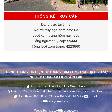
THỐNG KÊ TRUY CẬP
Đang trực tuyến: 3
Người truy cập hôm nay: 63
Lượt xem trang hôm nay: 508
Tổng người truy cập: 594441
Tổng lượt xem trang: 4223860
TRANG THÔNG TIN ĐIỆN TỬ TRUNG TÂM CUNG ỨNG DỊCH VỤ SỰ
NGHIỆP CÔNG XÃ LIÊN SƠN LẮK
Trưởng Ban Biên Tập: Bùi Xuân Tiệp
Địa chỉ: 268 Nguyễn tất Thành, xã Liên Sơn Lắk, Tỉnh Đắk Lắk.
Điện thoại:
02628.58.73.79
–
0989.44.14.50
–
Email:
dttthlak@gmail.com
Website:
https://ttthlak.gov.vn