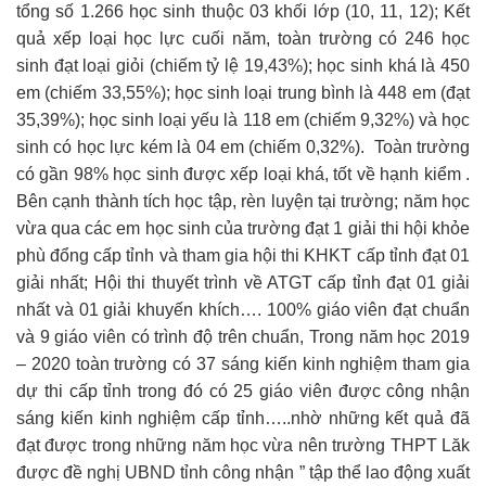
tổng số 1.266 học sinh thuộc 03 khối lớp (10, 11, 12); Kết
quả xếp loại học lực cuối năm, toàn trường có 246 học
sinh đạt loại giỏi (chiếm tỷ lệ 19,43%); học sinh khá là 450
em (chiếm 33,55%); học sinh loại trung bình là 448 em (đạt
35,39%); học sinh loại yếu là 118 em (chiếm 9,32%) và học
sinh có học lực kém là 04 em (chiếm 0,32%). Toàn trường
có gần 98% học sinh được xếp loại khá, tốt về hạnh kiểm .
Bên cạnh thành tích học tập, rèn luyện tại trường; năm học
vừa qua các em học sinh của trường đạt 1 giải thi hội khỏe
phù đổng cấp tỉnh và tham gia hội thi KHKT cấp tỉnh đạt 01
giải nhất; Hội thi thuyết trình về ATGT cấp tỉnh đạt 01 giải
nhất và 01 giải khuyến khích…. 100% giáo viên đạt chuẩn
và 9 giáo viên có trình độ trên chuẩn, Trong năm học 2019
– 2020 toàn trường có 37 sáng kiến kinh nghiệm tham gia
dự thi cấp tỉnh trong đó có 25 giáo viên được công nhận
sáng kiến kinh nghiệm cấp tỉnh…..nhờ những kết quả đã
đạt được trong những năm học vừa nên trường THPT Lăk
được đề nghị UBND tỉnh công nhận ” tập thể lao động xuất