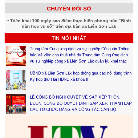
CHUYỂN ĐỔI SỐ
Triển khai 100 ngày cao điểm thực hiện phong trào “Bình
dân học vụ số” trên địa bàn xã Liên Sơn Lăk
TIN MỚI NHẤT
Trung tâm Cung ứng dịch vụ sự nghiệp Công xin Thông
báo Về việc cho thuê nhà do Trung tâm Cung ứng dịch
vụ sự nghiệp công xã Liên Sơn Lắk quản lý, khai thác
UBND xã Liên Sơn Lắk họp thông qua các nội dung trình
Kỳ họp thứ Hai HĐND xã khóa II
LỄ CÔNG BỐ NGHỊ QUYẾT VỀ SẮP XẾP THÔN,
BUÔN; CÔNG BỐ QUYẾT ĐỊNH SẮP XẾP, THÀNH LẬP
CÁC TỔ CHỨC ĐẢNG VÀ CÔNG TÁC CÁN BỘ