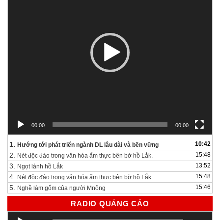
00:00
00:00
1.
10:42
Hướng tới phát triển ngành DL lâu dài và bền vững
2.
15:48
Nét độc đáo trong văn hóa ẩm thực bên bờ hồ Lắk.
3.
13:52
Ngọt lành hồ Lắk
4.
15:48
Nét độc đáo trong văn hóa ẩm thực bên bờ hồ Lắk
5.
15:46
Nghề làm gốm của người Mnông
RADIO QUẢNG CÁO
Trình