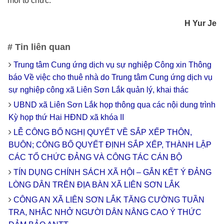
mỗi tổ chức.
H Yur Je
# Tin liên quan
Trung tâm Cung ứng dịch vụ sự nghiệp Công xin Thông
báo Về việc cho thuê nhà do Trung tâm Cung ứng dịch vụ
sự nghiệp công xã Liên Sơn Lắk quản lý, khai thác
UBND xã Liên Sơn Lắk họp thông qua các nội dung trình
Kỳ họp thứ Hai HĐND xã khóa II
LỄ CÔNG BỐ NGHỊ QUYẾT VỀ SẮP XẾP THÔN,
BUÔN; CÔNG BỐ QUYẾT ĐỊNH SẮP XẾP, THÀNH LẬP
CÁC TỔ CHỨC ĐẢNG VÀ CÔNG TÁC CÁN BỘ
TÍN DỤNG CHÍNH SÁCH XÃ HỘI – GẮN KẾT Ý ĐẢNG
LÒNG DÂN TRÊN ĐỊA BÀN XÃ LIÊN SƠN LẮK
CÔNG AN XÃ LIÊN SƠN LẮK TĂNG CƯỜNG TUẦN
TRA, NHẮC NHỞ NGƯỜI DÂN NÂNG CAO Ý THỨC