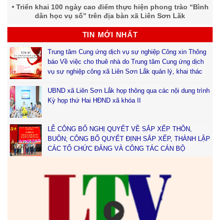
Triển khai 100 ngày cao điểm thực hiện phong trào “Bình
dân học vụ số” trên địa bàn xã Liên Sơn Lăk
TIN MỚI NHẤT
Trung tâm Cung ứng dịch vụ sự nghiệp Công xin Thông
báo Về việc cho thuê nhà do Trung tâm Cung ứng dịch
vụ sự nghiệp công xã Liên Sơn Lắk quản lý, khai thác
UBND xã Liên Sơn Lắk họp thông qua các nội dung trình
Kỳ họp thứ Hai HĐND xã khóa II
LỄ CÔNG BỐ NGHỊ QUYẾT VỀ SẮP XẾP THÔN,
BUÔN; CÔNG BỐ QUYẾT ĐỊNH SẮP XẾP, THÀNH LẬP
CÁC TỔ CHỨC ĐẢNG VÀ CÔNG TÁC CÁN BỘ