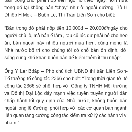
bán trong chợ phải nộp tiền ngồi lô theo ngày, hơn nữa
trong đó lại không bán “chạy” như ở ngoài đường. Bà H
Dhiêp H Mok – Buôn Lê, Thị Trấn Liên Sơn cho biết:
“Bán trong đó phải nộp tiền 10.000đ – 20.000đ/ngày cho
người chủ lô, mà bán ế lắm , rau củ lúc dư phải bỏ cho heo
ăn, bán ngoài này nhiều người mua hơn, cũng mong là
Nhà nước bố trí cho chúng tôi có chỗ bán ổn định, đời
sống cũng khó khăn buôn bán để kiếm thêm ít thu nhập”.
Ông Y Ler Bđáp – Phó chủ tịch UBND thị trấn Liên Sơn-
Tổ trưởng tổ công tác 2366 cho biết: “Trong thời gian tới tổ
công tác 2366 sẽ phối hợp với Công ty TNHH Môi trường
và Đô thị Đại Lộc đẩy mạnh việc tuyên truyền người dân
chấp hành tốt quy định của Nhà nước, không buôn bán
ngoài lòng lề đường; phối hợp với các cơ quan ban ngành
liên quan tăng cường công tác kiểm tra xử lý các hành vi vi
phạm.”