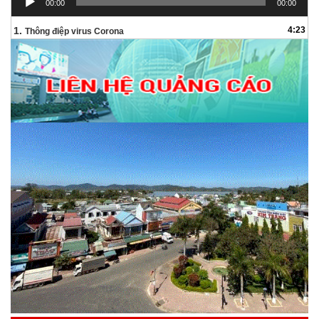
00:00
00:00
chơi
Audio
1.
4:23
Thông điệp virus Corona