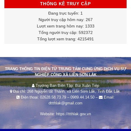
THỐNG KÊ TRUY CẬP
Đang trực tuyến: 1
Người truy cập hôm nay: 267
Lượt xem trang hôm nay: 1333
Tổng người truy cập: 592372
Tổng lượt xem trang: 4215491
TRANG THÔNG TIN ĐIỆN TỬ TRUNG TÂM CUNG ỨNG DỊCH VỤ SỰ
NGHIỆP CÔNG XÃ LIÊN SƠN LẮK
Trưởng Ban Biên Tập: Bùi Xuân Tiệp
Địa chỉ: 268 Nguyễn tất Thành, xã Liên Sơn Lắk, Tỉnh Đắk Lắk.
Điện thoại:
02628.58.73.79
–
0989.44.14.50
–
Email:
dttthlak@gmail.com
Website:
https://ttthlak.gov.vn