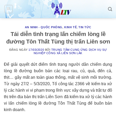
Skip
to
content
AN NINH - QUỐC PHÒNG
,
KINH TẾ
,
TIN TỨC
Tái diễn tình trạng lấn chiếm lòng lề
đường Tôn Thất Tùng thị trấn Liên sơn
ĐĂNG NGÀY
17/03/2020
BỞI
TRUNG TÂM CUNG ỨNG DỊCH VỤ SỰ
NGHIỆP CÔNG XÃ LIÊN SƠN LẮK
Để giải quyết dứt điểm tình trạng người dân chiếm dụng
lòng lề đường buôn bán các loại rau, củ, quả, đến cá,
thịt… gây mất an toàn giao thông, mất vệ sinh môi trường.
Từ ngày 27/2 – 5/3/2020, Tổ công tác 2366 về kiểm tra xử
lý các hành vi vi phạm trong lĩnh vực xây dựng và trật tự đô
thị trên địa bàn thị trấn Liên Sơn đã kiểm tra xử lý các hành
vi lấn chiếm lòng lề đường Tôn Thất Tùng để buôn bán
kinh doanh.