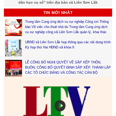
dân học vụ số” trên địa bàn xã Liên Sơn Lăk
TIN MỚI NHẤT
Trung tâm Cung ứng dịch vụ sự nghiệp Công xin Thông
báo Về việc cho thuê nhà do Trung tâm Cung ứng dịch
vụ sự nghiệp công xã Liên Sơn Lắk quản lý, khai thác
UBND xã Liên Sơn Lắk họp thông qua các nội dung trình
Kỳ họp thứ Hai HĐND xã khóa II
LỄ CÔNG BỐ NGHỊ QUYẾT VỀ SẮP XẾP THÔN,
BUÔN; CÔNG BỐ QUYẾT ĐỊNH SẮP XẾP, THÀNH LẬP
CÁC TỔ CHỨC ĐẢNG VÀ CÔNG TÁC CÁN BỘ