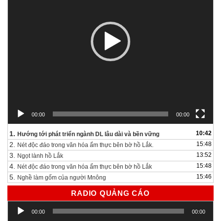
00:00
00:00
1.
10:42
Hướng tới phát triển ngành DL lâu dài và bền vững
2.
15:48
Nét độc đáo trong văn hóa ẩm thực bên bờ hồ Lắk.
3.
13:52
Ngọt lành hồ Lắk
4.
15:48
Nét độc đáo trong văn hóa ẩm thực bên bờ hồ Lắk
5.
15:46
Nghề làm gốm của người Mnông
RADIO QUẢNG CÁO
Trình
00:00
00:00
chơi