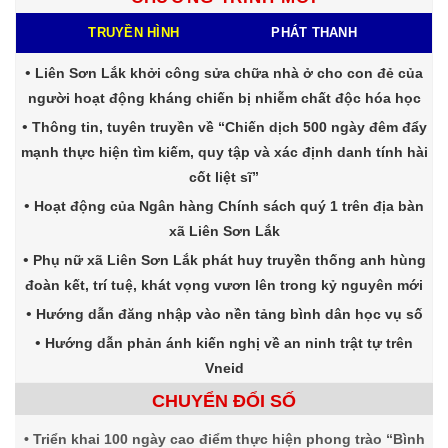
TRUYỀN HÌNH
PHÁT THANH
Liên Sơn Lắk khởi công sửa chữa nhà ở cho con đẻ của
người hoạt động kháng chiến bị nhiễm chất độc hóa học
Thông tin, tuyên truyền về “Chiến dịch 500 ngày đêm đẩy
mạnh thực hiện tìm kiếm, quy tập và xác định danh tính hài
cốt liệt sĩ”
Hoạt động của Ngân hàng Chính sách quý 1 trên địa bàn
xã Liên Sơn Lắk
Phụ nữ xã Liên Sơn Lắk phát huy truyền thống anh hùng
đoàn kết, trí tuệ, khát vọng vươn lên trong kỷ nguyên mới
Hướng dẫn đăng nhập vào nền tảng bình dân học vụ số
Hướng dẫn phản ánh kiến nghị về an ninh trật tự trên
Vneid
CHUYỂN ĐỔI SỐ
Triển khai 100 ngày cao điểm thực hiện phong trào “Bình