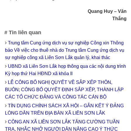
Quang Huy – Văn
Thắng
# Tin liên quan
Trung tâm Cung ứng dịch vụ sự nghiệp Công xin Thông
báo Về việc cho thuê nhà do Trung tâm Cung ứng dịch vụ
sự nghiệp công xã Liên Sơn Lắk quản lý, khai thác
UBND xã Liên Sơn Lắk họp thông qua các nội dung trình
Kỳ họp thứ Hai HĐND xã khóa II
LỄ CÔNG BỐ NGHỊ QUYẾT VỀ SẮP XẾP THÔN,
BUÔN; CÔNG BỐ QUYẾT ĐỊNH SẮP XẾP, THÀNH LẬP
CÁC TỔ CHỨC ĐẢNG VÀ CÔNG TÁC CÁN BỘ
TÍN DỤNG CHÍNH SÁCH XÃ HỘI – GẮN KẾT Ý ĐẢNG
LÒNG DÂN TRÊN ĐỊA BÀN XÃ LIÊN SƠN LẮK
CÔNG AN XÃ LIÊN SƠN LẮK TĂNG CƯỜNG TUẦN
TRA, NHẮC NHỞ NGƯỜI DÂN NÂNG CAO Ý THỨC