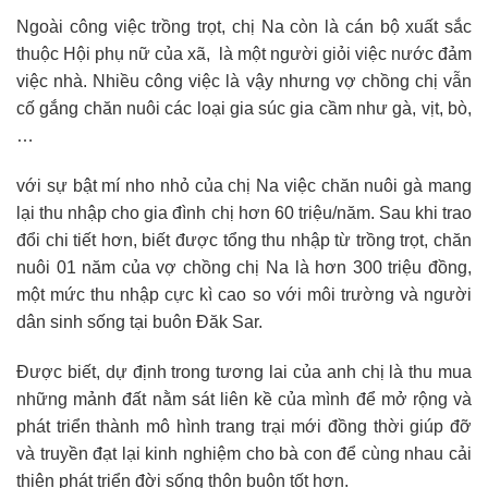
Ngoài công việc trồng trọt, chị Na còn là cán bộ xuất sắc
thuộc Hội phụ nữ của xã, là một người giỏi việc nước đảm
việc nhà. Nhiều công việc là vậy nhưng vợ chồng chị vẫn
cố gắng chăn nuôi các loại gia súc gia cầm như gà, vịt, bò,
…
với sự bật mí nho nhỏ của chị Na việc chăn nuôi gà mang
lại thu nhập cho gia đình chị hơn 60 triệu/năm. Sau khi trao
đổi chi tiết hơn, biết được tổng thu nhập từ trồng trọt, chăn
nuôi 01 năm của vợ chồng chị Na là hơn 300 triệu đồng,
một mức thu nhập cực kì cao so với môi trường và người
dân sinh sống tại buôn Đăk Sar.
Được biết, dự định trong tương lai của anh chị là thu mua
những mảnh đất nằm sát liên kề của mình để mở rộng và
phát triển thành mô hình trang trại mới đồng thời giúp đỡ
và truyền đạt lại kinh nghiệm cho bà con để cùng nhau cải
thiện phát triển đời sống thôn buôn tốt hơn.