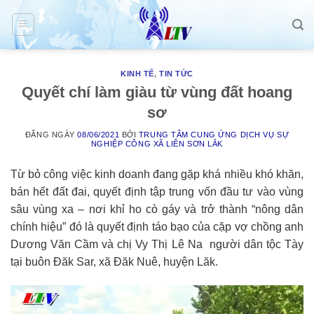
Skip
to
content
KINH TẾ
,
TIN TỨC
Quyết chí làm giàu từ vùng đất hoang
sơ
ĐĂNG NGÀY
08/06/2021
BỞI
TRUNG TÂM CUNG ỨNG DỊCH VỤ SỰ
NGHIỆP CÔNG XÃ LIÊN SƠN LẮK
Từ bỏ công việc kinh doanh đang gặp khá nhiều khó khăn,
bán hết đất đai, quyết định tập trung vốn đầu tư vào vùng
sâu vùng xa – nơi khỉ ho cò gáy và trở thành “nông dân
chính hiệu” đó là quyết định táo bạo của cặp vợ chồng anh
Dương Văn Cầm và chị Vy Thị Lê Na người dân tộc Tày
tại buôn Đăk Sar, xã Đăk Nuê, huyện Lăk.