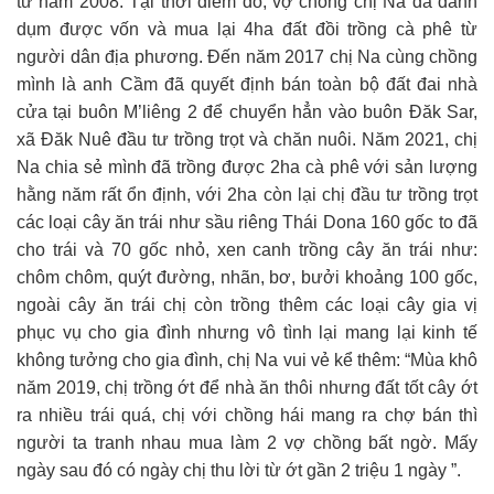
từ năm 2008. Tại thời điểm đó, vợ chồng chị Na đã dành
dụm được vốn và mua lại 4ha đất đồi trồng cà phê từ
người dân địa phương. Đến năm 2017 chị Na cùng chồng
mình là anh Cầm đã quyết định bán toàn bộ đất đai nhà
cửa tại buôn M’liêng 2 để chuyển hẳn vào buôn Đăk Sar,
xã Đăk Nuê đầu tư trồng trọt và chăn nuôi. Năm 2021, chị
Na chia sẻ mình đã trồng được 2ha cà phê với sản lượng
hằng năm rất ổn định, với 2ha còn lại chị đầu tư trồng trọt
các loại cây ăn trái như sầu riêng Thái Dona 160 gốc to đã
cho trái và 70 gốc nhỏ, xen canh trồng cây ăn trái như:
chôm chôm, quýt đường, nhãn, bơ, bưởi khoảng 100 gốc,
ngoài cây ăn trái chị còn trồng thêm các loại cây gia vị
phục vụ cho gia đình nhưng vô tình lại mang lại kinh tế
không tưởng cho gia đình, chị Na vui vẻ kể thêm: “Mùa khô
năm 2019, chị trồng ớt để nhà ăn thôi nhưng đất tốt cây ớt
ra nhiều trái quá, chị với chồng hái mang ra chợ bán thì
người ta tranh nhau mua làm 2 vợ chồng bất ngờ. Mấy
ngày sau đó có ngày chị thu lời từ ớt gần 2 triệu 1 ngày ”.