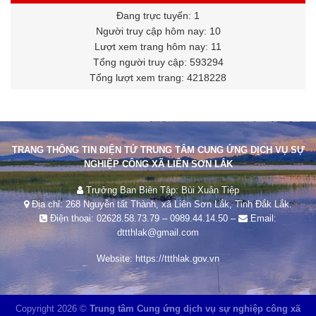
Đang trực tuyến: 1
Người truy cập hôm nay: 10
Lượt xem trang hôm nay: 11
Tổng người truy cập: 593294
Tổng lượt xem trang: 4218228
TRANG THÔNG TIN ĐIỆN TỬ TRUNG TÂM CUNG ỨNG DỊCH VỤ SỰ
NGHIỆP CÔNG XÃ LIÊN SƠN LẮK
Trưởng Ban Biên Tập: Bùi Xuân Tiệp
Địa chỉ: 268 Nguyễn tất Thành, xã Liên Sơn Lắk, Tỉnh Đắk Lắk.
Điện thoại:
02628.58.73.79
–
0989.44.14.50
–
Email:
dttthlak@gmail.com
Website:
https://ttthlak.gov.vn
Copyright 2026 ©
Trung tâm Cung ứng dịch vụ sự nghiệp công xã