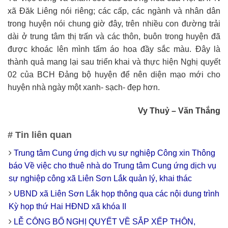
xã Đăk Liêng nói riêng; các cấp, các ngành và nhân dân
trong huyện nói chung giờ đây, trên nhiều con đường trải
dài ở trung tâm thị trấn và các thôn, buôn trong huyện đã
được khoác lên mình tấm áo hoa đầy sắc màu. Đây là
thành quả mang lại sau triển khai và thực hiện Nghị quyết
02 của BCH Đảng bộ huyện để nên diện mạo mới cho
huyện nhà ngày một xanh- sạch- đẹp hơn.
Vy Thuỷ – Văn Thắng
# Tin liên quan
Trung tâm Cung ứng dịch vụ sự nghiệp Công xin Thông
báo Về việc cho thuê nhà do Trung tâm Cung ứng dịch vụ
sự nghiệp công xã Liên Sơn Lắk quản lý, khai thác
UBND xã Liên Sơn Lắk họp thông qua các nội dung trình
Kỳ họp thứ Hai HĐND xã khóa II
LỄ CÔNG BỐ NGHỊ QUYẾT VỀ SẮP XẾP THÔN,