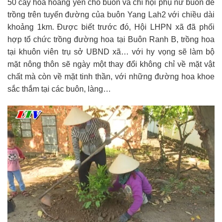
50 cây hoa hoàng yến cho buôn và chi hội phụ nữ buôn để
trồng trên tuyến đường của buôn Yang Lah2 với chiều dài
khoảng 1km. Được biết trước đó, Hội LHPN xã đã phối
hợp tổ chức trồng đường hoa tại Buôn Ranh B, trồng hoa
tại khuôn viên trụ sở UBND xã… với hy vọng sẽ làm bộ
mặt nông thôn sẽ ngày một thay đổi không chỉ về mặt vật
chất mà còn về mặt tinh thần, với những đường hoa khoe
sắc thắm tại các buôn, làng…