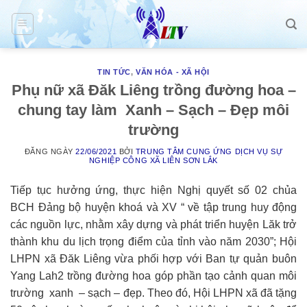
Skip
to
content
TIN TỨC
,
VĂN HÓA - XÃ HỘI
Phụ nữ xã Đăk Liêng trồng đường hoa –
chung tay làm Xanh – Sạch – Đẹp môi
trường
ĐĂNG NGÀY
22/06/2021
BỞI
TRUNG TÂM CUNG ỨNG DỊCH VỤ SỰ
NGHIỆP CÔNG XÃ LIÊN SƠN LẮK
Tiếp tục hưởng ứng, thực hiện Nghị quyết số 02 chủa
BCH Đảng bộ huyện khoá và XV “ về tập trung huy động
các nguồn lực, nhằm xây dựng và phát triển huyện Lăk trở
thành khu du lịch trọng điểm của tỉnh vào năm 2030”; Hội
LHPN xã Đăk Liêng vừa phối hợp với Ban tự quản buôn
Yang Lah2 trồng đường hoa góp phần tạo cảnh quan môi
trường xanh – sạch – đẹp. Theo đó, Hội LHPN xã đã tặng