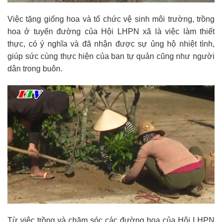
Việc tặng giống hoa và tổ chức vệ sinh môi trường, trồng
hoa ở tuyến đường của Hội LHPN xã là việc làm thiết
thực, có ý nghĩa và đã nhận được sự ủng hộ nhiệt tình,
giúp sức cùng thực hiện của ban tự quản cũng như người
dân trong buôn.
Từ việc trồng và chăm sóc các đường hoa của Hội LHPN