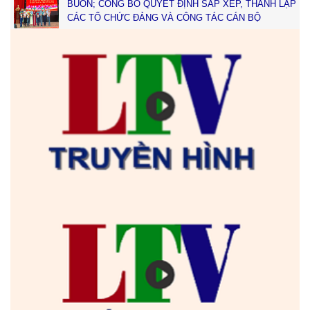
BUÔN; CÔNG BỐ QUYẾT ĐỊNH SẮP XẾP, THÀNH LẬP
CÁC TỔ CHỨC ĐẢNG VÀ CÔNG TÁC CÁN BỘ