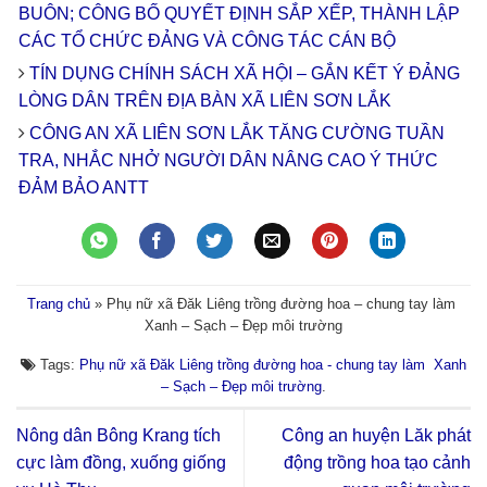
BUÔN; CÔNG BỐ QUYẾT ĐỊNH SẮP XẾP, THÀNH LẬP
CÁC TỔ CHỨC ĐẢNG VÀ CÔNG TÁC CÁN BỘ
TÍN DỤNG CHÍNH SÁCH XÃ HỘI – GẮN KẾT Ý ĐẢNG
LÒNG DÂN TRÊN ĐỊA BÀN XÃ LIÊN SƠN LẮK
CÔNG AN XÃ LIÊN SƠN LẮK TĂNG CƯỜNG TUẦN
TRA, NHẮC NHỞ NGƯỜI DÂN NÂNG CAO Ý THỨC
ĐẢM BẢO ANTT
Trang chủ
»
Phụ nữ xã Đăk Liêng trồng đường hoa – chung tay làm
Xanh – Sạch – Đẹp môi trường
Tags:
Phụ nữ xã Đăk Liêng trồng đường hoa - chung tay làm Xanh
– Sạch – Đẹp môi trường
.
Nông dân Bông Krang tích
Công an huyện Lăk phát
cực làm đồng, xuống giống
động trồng hoa tạo cảnh