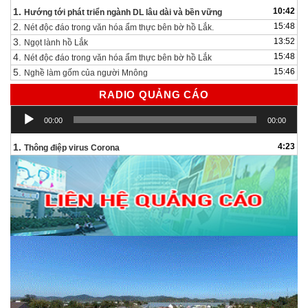
1.
10:42
Hướng tới phát triển ngành DL lâu dài và bền vững
2.
15:48
Nét độc đáo trong văn hóa ẩm thực bên bờ hồ Lắk.
3.
13:52
Ngọt lành hồ Lắk
4.
15:48
Nét độc đáo trong văn hóa ẩm thực bên bờ hồ Lắk
5.
15:46
Nghề làm gốm của người Mnông
RADIO QUẢNG CÁO
Trình
00:00
00:00
chơi
Audio
1.
4:23
Thông điệp virus Corona