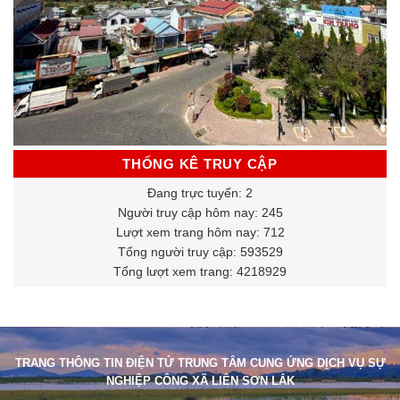
THỐNG KÊ TRUY CẬP
Đang trực tuyến: 2
Người truy cập hôm nay: 245
Lượt xem trang hôm nay: 712
Tổng người truy cập: 593529
Tổng lượt xem trang: 4218929
TRANG THÔNG TIN ĐIỆN TỬ TRUNG TÂM CUNG ỨNG DỊCH VỤ SỰ
NGHIỆP CÔNG XÃ LIÊN SƠN LẮK