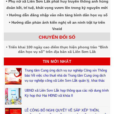
Phụ nữ xã Liên Sơn Lắk phát huy truyền thống anh hùng
đoàn kết, trí tuệ, khát vọng vươn lên trong kỷ nguyên mới
Hướng dẫn đăng nhập vào nền tảng bình dân học vụ số
Hướng dẫn phản ánh kiến nghị về an ninh trật tự trên
Vneid
CHUYỂN ĐỔI SỐ
Triển khai 100 ngày cao điểm thực hiện phong trào “Bình
dân học vụ số” trên địa bàn xã Liên Sơn Lăk
TIN MỚI NHẤT
Trung tâm Cung ứng dịch vụ sự nghiệp Công xin Thông
báo Về việc cho thuê nhà do Trung tâm Cung ứng dịch
vụ sự nghiệp công xã Liên Sơn Lắk quản lý, khai thác
UBND xã Liên Sơn Lắk họp thông qua các nội dung trình
Kỳ họp thứ Hai HĐND xã khóa II
LỄ CÔNG BỐ NGHỊ QUYẾT VỀ SẮP XẾP THÔN,