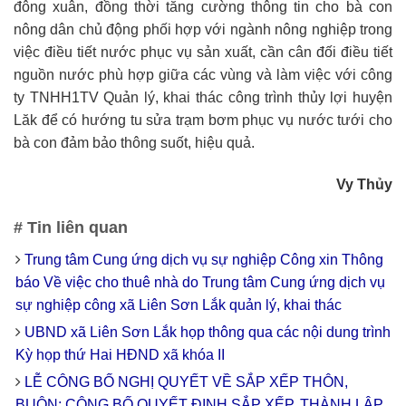
đông xuân, đồng thời tăng cường thông tin cho bà con
nông dân chủ động phối hợp với ngành nông nghiệp trong
việc điều tiết nước phục vụ sản xuất, cần cân đối điều tiết
nguồn nước phù hợp giữa các vùng và làm việc với công
ty TNHH1TV Quản lý, khai thác công trình thủy lợi huyện
Lăk để có hướng tu sửa trạm bơm phục vụ nước tưới cho
bà con đảm bảo thông suốt, hiệu quả.
Vy Thủy
# Tin liên quan
Trung tâm Cung ứng dịch vụ sự nghiệp Công xin Thông
báo Về việc cho thuê nhà do Trung tâm Cung ứng dịch vụ
sự nghiệp công xã Liên Sơn Lắk quản lý, khai thác
UBND xã Liên Sơn Lắk họp thông qua các nội dung trình
Kỳ họp thứ Hai HĐND xã khóa II
LỄ CÔNG BỐ NGHỊ QUYẾT VỀ SẮP XẾP THÔN,
BUÔN; CÔNG BỐ QUYẾT ĐỊNH SẮP XẾP, THÀNH LẬP