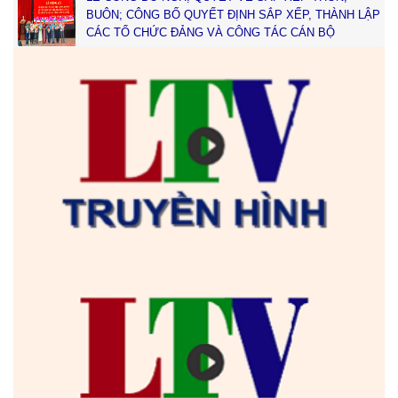
BUÔN; CÔNG BỐ QUYẾT ĐỊNH SẮP XẾP, THÀNH LẬP
CÁC TỔ CHỨC ĐẢNG VÀ CÔNG TÁC CÁN BỘ