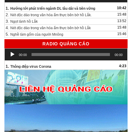
1.
10:42
Hướng tới phát triển ngành DL lâu dài và bền vững
2.
15:48
Nét độc đáo trong văn hóa ẩm thực bên bờ hồ Lắk.
3.
13:52
Ngọt lành hồ Lắk
4.
15:48
Nét độc đáo trong văn hóa ẩm thực bên bờ hồ Lắk
5.
15:46
Nghề làm gốm của người Mnông
RADIO QUẢNG CÁO
Trình
00:00
00:00
chơi
Audio
1.
4:23
Thông điệp virus Corona