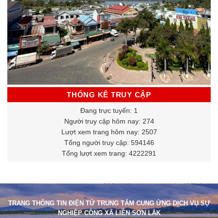
THỐNG KÊ TRUY CẬP
Đang trực tuyến: 1
Người truy cập hôm nay: 274
Lượt xem trang hôm nay: 2507
Tổng người truy cập: 594146
Tổng lượt xem trang: 4222291
TRANG THÔNG TIN ĐIỆN TỬ TRUNG TÂM CUNG ỨNG DỊCH VỤ SỰ
NGHIỆP CÔNG XÃ LIÊN SƠN LẮK