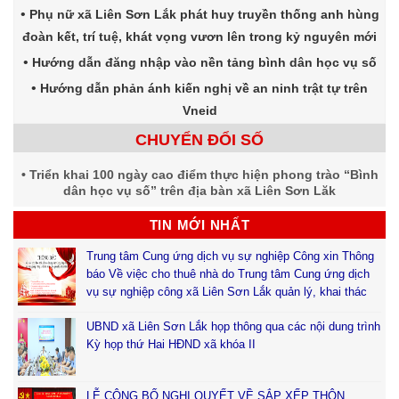
Phụ nữ xã Liên Sơn Lắk phát huy truyền thống anh hùng
đoàn kết, trí tuệ, khát vọng vươn lên trong kỷ nguyên mới
Hướng dẫn đăng nhập vào nền tảng bình dân học vụ số
Hướng dẫn phản ánh kiến nghị về an ninh trật tự trên
Vneid
CHUYỂN ĐỔI SỐ
Triển khai 100 ngày cao điểm thực hiện phong trào “Bình
dân học vụ số” trên địa bàn xã Liên Sơn Lăk
TIN MỚI NHẤT
Trung tâm Cung ứng dịch vụ sự nghiệp Công xin Thông
báo Về việc cho thuê nhà do Trung tâm Cung ứng dịch
vụ sự nghiệp công xã Liên Sơn Lắk quản lý, khai thác
UBND xã Liên Sơn Lắk họp thông qua các nội dung trình
Kỳ họp thứ Hai HĐND xã khóa II
LỄ CÔNG BỐ NGHỊ QUYẾT VỀ SẮP XẾP THÔN,