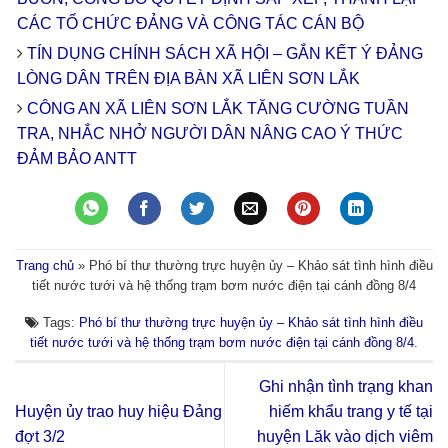
CÁC TỔ CHỨC ĐẢNG VÀ CÔNG TÁC CÁN BỘ
TÍN DỤNG CHÍNH SÁCH XÃ HỘI – GẮN KẾT Ý ĐẢNG
LÒNG DÂN TRÊN ĐỊA BÀN XÃ LIÊN SƠN LẮK
CÔNG AN XÃ LIÊN SƠN LẮK TĂNG CƯỜNG TUẦN
TRA, NHẮC NHỞ NGƯỜI DÂN NÂNG CAO Ý THỨC
ĐẢM BẢO ANTT
Trang chủ
»
Phó bí thư thường trực huyện ủy – Khảo sát tình hình điều
tiết nước tưới và hệ thống trạm bơm nước điện tại cánh đồng 8/4
Tags:
Phó bí thư thường trực huyện ủy – Khảo sát tình hình điều
tiết nước tưới và hệ thống trạm bơm nước điện tại cánh đồng 8/4
.
Ghi nhận tình trạng khan
Huyện ủy trao huy hiệu Đảng
hiếm khẩu trang y tế tại
đợt 3/2
huyện Lăk vào dịch viêm