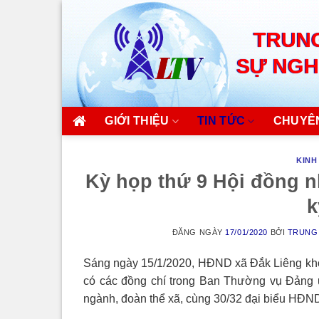
Skip
to
TRUNG
content
SỰ NGH
GIỚI THIỆU
TIN TỨC
CHUYÊ
KINH
Kỳ họp thứ 9 Hội đồng n
k
ĐĂNG NGÀY
17/01/2020
BỞI
TRUNG 
Sáng ngày 15/1/2020, HĐND xã Đắk Liêng khóa
có các đồng chí trong Ban Thường vụ Đảng 
ngành, đoàn thể xã, cùng 30/32 đại biểu HĐND