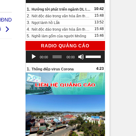
1.
10:42
Hướng tới phát triển ngành DL lâu dài và bền vững
2.
15:48
Nét độc đáo trong văn hóa ẩm thực bên bờ hồ Lắk.
a HĐND
3.
13:52
Ngọt lành hồ Lắk
i
4.
15:48
Nét độc đáo trong văn hóa ẩm thực bên bờ hồ Lắk
5.
15:46
Nghề làm gốm của người Mnông
RADIO QUẢNG CÁO
Trình
Sử
00:00
00:00
chơi
dụng
Audio
các
1.
4:23
Thông điệp virus Corona
phím
mũi
tên
Lên/Xuống
để
tăng
hoặc
giảm
âm
lượng.