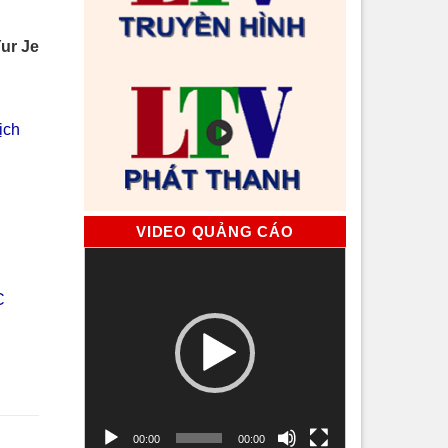
ur Je
ịch
VIDEO QUẢNG CÁO
Trình
chơi
Video
C
00:00
00:00