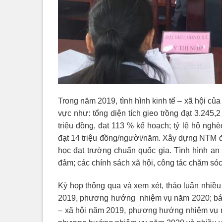
Trong năm 2019, tình hình kinh tế – xã hội củ
vực như: tổng diện tích gieo trồng đạt 3.245
triệu đồng, đạt 113 % kế hoạch; tỷ lệ hộ ng
đạt 14 triệu đồng/người/năm. Xây dựng NTM đư
học đạt trường chuẩn quốc gia. Tình hình an n
đảm; các chính sách xã hội, công tác chăm s
Kỳ họp thông qua và xem xét, thảo luận nhi
2019, phương hướng nhiệm vụ năm 2020; báo 
– xã hội năm 2019, phương hướng nhiệm vụ n