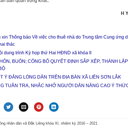
n bản quan trọng khác.
H Y
 xin Thông báo Về việc cho thuê nhà do Trung tâm Cung ứng d
hai thác
i dung trình Kỳ họp thứ Hai HĐND xã khóa II
HÔN, BUÔN; CÔNG BỐ QUYẾT ĐỊNH SẮP XẾP, THÀNH LẬP
BỘ
ẾT Ý ĐẢNG LÒNG DÂN TRÊN ĐỊA BÀN XÃ LIÊN SƠN LẮK
NG TUẦN TRA, NHẮC NHỞ NGƯỜI DÂN NÂNG CAO Ý THỨ
ồng nhân dân xã Đắk Liêng khóa XI, nhiệm kỳ 2016 – 2021