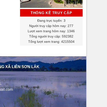
THỐNG KÊ TRUY CẬP
Đang trực tuyến: 3
Người truy cập hôm nay: 277
Lượt xem trang hôm nay: 1346
Tổng người truy cập: 592382
Tổng lượt xem trang: 4215504
NG XÃ LIÊN SƠN LẮK
.
ail.com