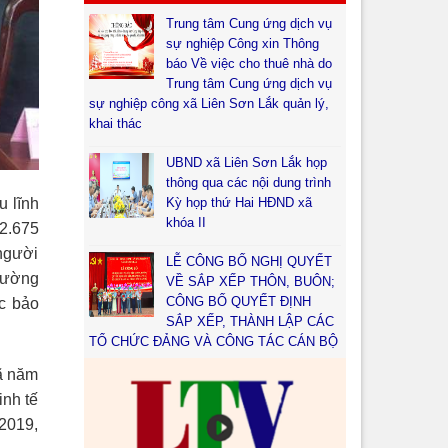
Trung tâm Cung ứng dịch vụ
sự nghiệp Công xin Thông
báo Về việc cho thuê nhà do
Trung tâm Cung ứng dịch vụ
sự nghiệp công xã Liên Sơn Lắk quản lý,
khai thác
UBND xã Liên Sơn Lắk họp
thông qua các nội dung trình
Kỳ họp thứ Hai HĐND xã
u lĩnh
khóa II
 2.675
 người
LỄ CÔNG BỐ NGHỊ QUYẾT
trường
VỀ SẮP XẾP THÔN, BUÔN;
CÔNG BỐ QUYẾT ĐỊNH
ợc bảo
SẮP XẾP, THÀNH LẬP CÁC
TỔ CHỨC ĐẢNG VÀ CÔNG TÁC CÁN BỘ
ã năm
nh tế
2019,