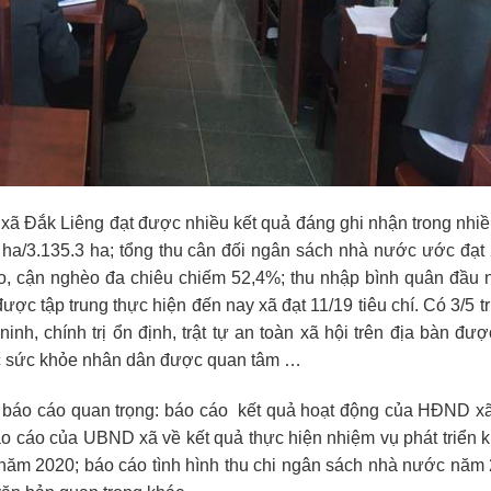
a xã Đắk Liêng đạt được nhiều kết quả đáng ghi nhận trong nhiề
,2 ha/3.135.3 ha; tổng thu cân đối ngân sách nhà nước ước đạt
hèo, cận nghèo đa chiêu chiếm 52,4%; thu nhập bình quân đầu
ợc tập trung thực hiện đến nay xã đạt 11/19 tiêu chí. Có 3/5 
inh, chính trị ổn định, trật tự an toàn xã hội trên địa bàn đư
óc sức khỏe nhân dân được quan tâm …
ều báo cáo quan trọng: báo cáo kết quả hoạt động của HĐND x
cáo của UBND xã về kết quả thực hiện nhiệm vụ phát triển ki
ăm 2020; báo cáo tình hình thu chi ngân sách nhà nước năm 