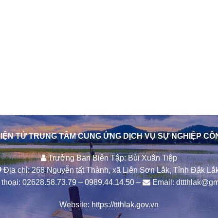
IỆN TỬ TRUNG TÂM CUNG ỨNG DỊCH VỤ SỰ NGHIỆP CÔ
Trưởng Ban Biên Tập: Bùi Xuân Tiệp
Địa chỉ: 268 Nguyễn tất Thành, xã Liên Sơn Lắk, Tỉnh Đắk Lắk
thoại:
02628.58.73.79
–
0989.44.14.50
–
Email:
dttthlak@gm
Website:
https://ttthlak.gov.vn