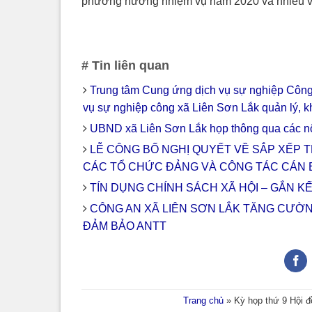
phương hướng nhiệm vụ năm 2020 và nhiều vă
# Tin liên quan
Trung tâm Cung ứng dịch vụ sự nghiệp Công
vụ sự nghiệp công xã Liên Sơn Lắk quản lý, k
UBND xã Liên Sơn Lắk họp thông qua các nộ
LỄ CÔNG BỐ NGHỊ QUYẾT VỀ SẮP XẾP T
CÁC TỔ CHỨC ĐẢNG VÀ CÔNG TÁC CÁN 
TÍN DỤNG CHÍNH SÁCH XÃ HỘI – GẮN K
CÔNG AN XÃ LIÊN SƠN LẮK TĂNG CƯỜ
ĐẢM BẢO ANTT
Trang chủ
»
Kỳ họp thứ 9 Hội đ