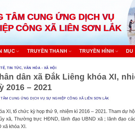
 TÂM CUNG ỨNG DỊCH VỤ
IỆP CÔNG XÃ LIÊN SƠN LẮK
N MỤC
TRUYỀN THANH
TRUYỀN HÌNH
DU 
 TẾ
,
TIN TỨC
,
VĂN HÓA - XÃ HỘI
hân dân xã Đắk Liêng khóa XI, nh
ỳ 2016 – 2021
TÂM CUNG ỨNG DỊCH VỤ SỰ NGHIỆP CÔNG XÃ LIÊN SƠN LẮK
 XI, tổ chức kỳ họp thứ 9, nhiệm kì 2016 – 2021. Tham dự hộ
ủy xã, Thường trực HĐND, lãnh đạo UBND xã ; lãnh đạo các
 xã khóa XI.