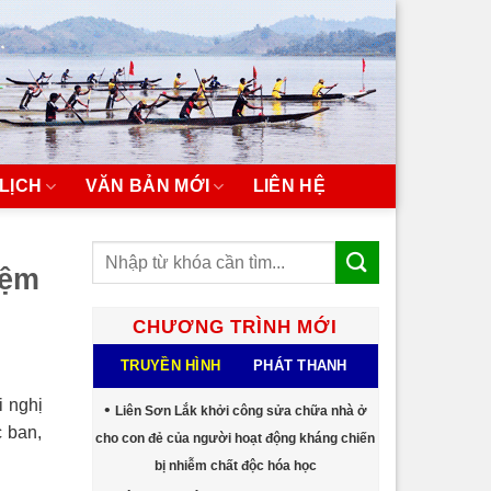
LỊCH
VĂN BẢN MỚI
LIÊN HỆ
iệm
CHƯƠNG TRÌNH MỚI
TRUYỀN HÌNH
PHÁT THANH
i nghị
Liên Sơn Lắk khởi công sửa chữa nhà ở
 ban,
cho con đẻ của người hoạt động kháng chiến
bị nhiễm chất độc hóa học