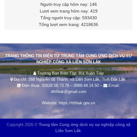
Người truy cập hôm nay: 146
Lượt xem trang hôm nay: 419
Tổng người truy cập: 593430
Tổng lượt xem trang: 4218636
TRANG THÔNG TIN ĐIỆN TỬ TRUNG TÂM CUNG ỨNG DỊCH VỤ SỰ
NGHIỆP CÔNG XÃ LIÊN SƠN LẮK
Trưởng Ban Biên Tập: Bùi Xuân Tiệp
Địa chỉ: 268 Nguyễn tất Thành, xã Liên Sơn Lắk, Tỉnh Đắk Lắk.
Điện thoại:
02628.58.73.79
–
0989.44.14.50
–
Email:
dttthlak@gmail.com
Website:
https://ttthlak.gov.vn
Copyright 2026 ©
Trung tâm Cung ứng dịch vụ sự nghiệp công xã
Liên Sơn Lắk
.