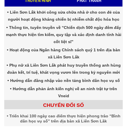
TRUYỀN HÌNH
PHÁT THANH
Liên Sơn Lắk khởi công sửa chữa nhà ở cho con đẻ của
người hoạt động kháng chiến bị nhiễm chất độc hóa học
Thông tin, tuyên truyền về “Chiến dịch 500 ngày đêm đẩy
mạnh thực hiện tìm kiếm, quy tập và xác định danh tính hài
cốt liệt sĩ”
Hoạt động của Ngân hàng Chính sách quý 1 trên địa bàn
xã Liên Sơn Lắk
Phụ nữ xã Liên Sơn Lắk phát huy truyền thống anh hùng
đoàn kết, trí tuệ, khát vọng vươn lên trong kỷ nguyên mới
Hướng dẫn đăng nhập vào nền tảng bình dân học vụ số
Hướng dẫn phản ánh kiến nghị về an ninh trật tự trên
Vneid
CHUYỂN ĐỔI SỐ
Triển khai 100 ngày cao điểm thực hiện phong trào “Bình
dân học vụ số” trên địa bàn xã Liên Sơn Lăk