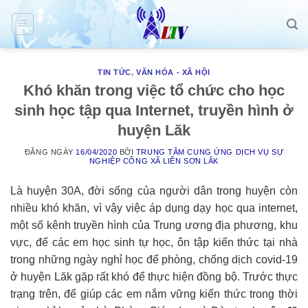
Skip
to
content
TIN TỨC
,
VĂN HÓA - XÃ HỘI
Khó khăn trong việc tổ chức cho học
sinh học tập qua Internet, truyền hình ở
huyện Lăk
ĐĂNG NGÀY
16/04/2020
BỞI
TRUNG TÂM CUNG ỨNG DỊCH VỤ SỰ
NGHIỆP CÔNG XÃ LIÊN SƠN LẮK
Là huyện 30A, đời sống của người dân trong huyện còn
nhiều khó khăn, vì vậy việc áp dụng dạy học qua internet,
một số kênh truyền hình của Trung ương địa phương, khu
vực, để các em học sinh tự học, ôn tập kiến thức tại nhà
trong những ngày nghỉ học để phòng, chống dịch covid-19
ở huyện Lăk gặp rất khó để thực hiện đồng bộ. Trước thực
trạng trên, để giúp các em nắm vững kiến thức trong thời