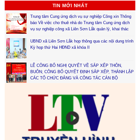
TIN MỚI NHẤT
Trung tâm Cung ứng dịch vụ sự nghiệp Công xin Thông
báo Về việc cho thuê nhà do Trung tâm Cung ứng dịch
vụ sự nghiệp công xã Liên Sơn Lắk quản lý, khai thác
UBND xã Liên Sơn Lắk họp thông qua các nội dung trình
Kỳ họp thứ Hai HĐND xã khóa II
LỄ CÔNG BỐ NGHỊ QUYẾT VỀ SẮP XẾP THÔN,
BUÔN; CÔNG BỐ QUYẾT ĐỊNH SẮP XẾP, THÀNH LẬP
CÁC TỔ CHỨC ĐẢNG VÀ CÔNG TÁC CÁN BỘ