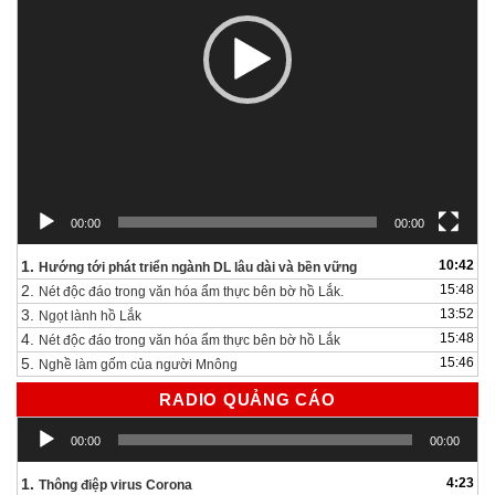
00:00
00:00
1.
10:42
Hướng tới phát triển ngành DL lâu dài và bền vững
2.
15:48
Nét độc đáo trong văn hóa ẩm thực bên bờ hồ Lắk.
3.
13:52
Ngọt lành hồ Lắk
4.
15:48
Nét độc đáo trong văn hóa ẩm thực bên bờ hồ Lắk
5.
15:46
Nghề làm gốm của người Mnông
RADIO QUẢNG CÁO
Trình
00:00
00:00
chơi
Audio
1.
4:23
Thông điệp virus Corona