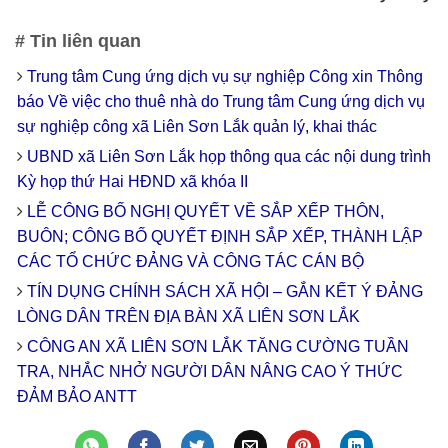
# Tin liên quan
Trung tâm Cung ứng dịch vụ sự nghiệp Công xin Thông
báo Về việc cho thuê nhà do Trung tâm Cung ứng dịch vụ
sự nghiệp công xã Liên Sơn Lắk quản lý, khai thác
UBND xã Liên Sơn Lắk họp thông qua các nội dung trình
Kỳ họp thứ Hai HĐND xã khóa II
LỄ CÔNG BỐ NGHỊ QUYẾT VỀ SẮP XẾP THÔN,
BUÔN; CÔNG BỐ QUYẾT ĐỊNH SẮP XẾP, THÀNH LẬP
CÁC TỔ CHỨC ĐẢNG VÀ CÔNG TÁC CÁN BỘ
TÍN DỤNG CHÍNH SÁCH XÃ HỘI – GẮN KẾT Ý ĐẢNG
LÒNG DÂN TRÊN ĐỊA BÀN XÃ LIÊN SƠN LẮK
CÔNG AN XÃ LIÊN SƠN LẮK TĂNG CƯỜNG TUẦN
TRA, NHẮC NHỞ NGƯỜI DÂN NÂNG CAO Ý THỨC
ĐẢM BẢO ANTT