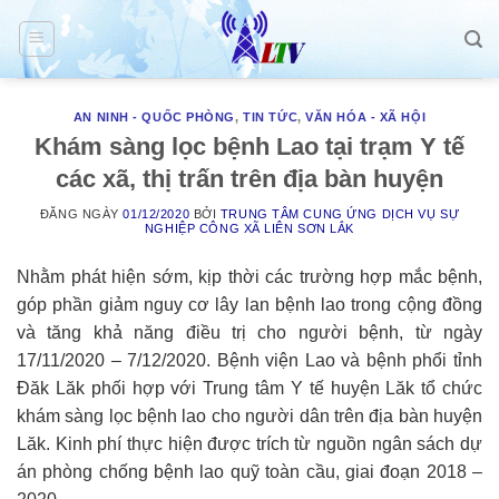
Skip
to
content
AN NINH - QUỐC PHÒNG
,
TIN TỨC
,
VĂN HÓA - XÃ HỘI
Khám sàng lọc bệnh Lao tại trạm Y tế
các xã, thị trấn trên địa bàn huyện
ĐĂNG NGÀY
01/12/2020
BỞI
TRUNG TÂM CUNG ỨNG DỊCH VỤ SỰ
NGHIỆP CÔNG XÃ LIÊN SƠN LẮK
Nhằm phát hiện sớm, kịp thời các trường hợp mắc bệnh,
góp phần giảm nguy cơ lây lan bệnh lao trong cộng đồng
và tăng khả năng điều trị cho người bệnh, từ ngày
17/11/2020 – 7/12/2020. Bệnh viện Lao và bệnh phổi tỉnh
Đăk Lăk phối hợp với Trung tâm Y tế huyện Lăk tổ chức
khám sàng lọc bệnh lao cho người dân trên địa bàn huyện
Lăk. Kinh phí thực hiện được trích từ nguồn ngân sách dự
án phòng chống bệnh lao quỹ toàn cầu, giai đoạn 2018 –