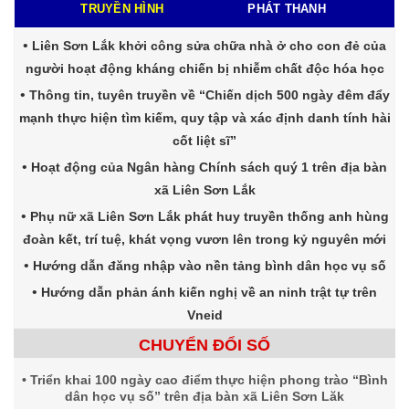
TRUYỀN HÌNH
PHÁT THANH
Liên Sơn Lắk khởi công sửa chữa nhà ở cho con đẻ của
người hoạt động kháng chiến bị nhiễm chất độc hóa học
Thông tin, tuyên truyền về “Chiến dịch 500 ngày đêm đẩy
mạnh thực hiện tìm kiếm, quy tập và xác định danh tính hài
cốt liệt sĩ”
Hoạt động của Ngân hàng Chính sách quý 1 trên địa bàn
xã Liên Sơn Lắk
Phụ nữ xã Liên Sơn Lắk phát huy truyền thống anh hùng
đoàn kết, trí tuệ, khát vọng vươn lên trong kỷ nguyên mới
Hướng dẫn đăng nhập vào nền tảng bình dân học vụ số
Hướng dẫn phản ánh kiến nghị về an ninh trật tự trên
Vneid
CHUYỂN ĐỔI SỐ
Triển khai 100 ngày cao điểm thực hiện phong trào “Bình
dân học vụ số” trên địa bàn xã Liên Sơn Lăk