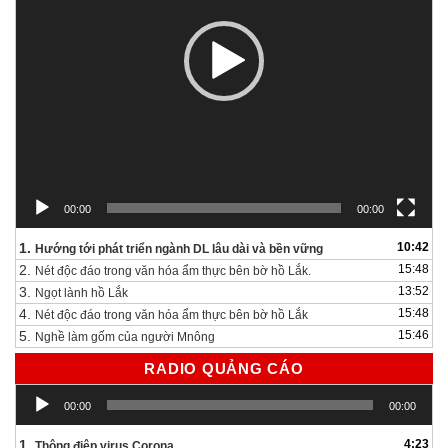
00:00
00:00
1.
10:42
Hướng tới phát triển ngành DL lâu dài và bền vững
2.
15:48
Nét độc đáo trong văn hóa ẩm thực bên bờ hồ Lắk.
3.
13:52
Ngọt lành hồ Lắk
4.
15:48
Nét độc đáo trong văn hóa ẩm thực bên bờ hồ Lắk
5.
15:46
Nghề làm gốm của người Mnông
RADIO QUẢNG CÁO
Trình
00:00
00:00
chơi
Audio
1.
4:23
Thông điệp virus Corona