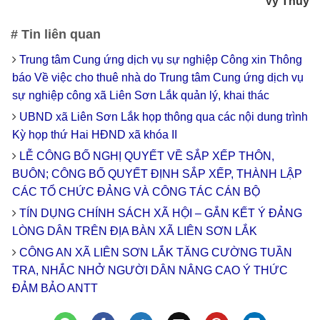
Vy Thủy
# Tin liên quan
Trung tâm Cung ứng dịch vụ sự nghiệp Công xin Thông
báo Về việc cho thuê nhà do Trung tâm Cung ứng dịch vụ
sự nghiệp công xã Liên Sơn Lắk quản lý, khai thác
UBND xã Liên Sơn Lắk họp thông qua các nội dung trình
Kỳ họp thứ Hai HĐND xã khóa II
LỄ CÔNG BỐ NGHỊ QUYẾT VỀ SẮP XẾP THÔN,
BUÔN; CÔNG BỐ QUYẾT ĐỊNH SẮP XẾP, THÀNH LẬP
CÁC TỔ CHỨC ĐẢNG VÀ CÔNG TÁC CÁN BỘ
TÍN DỤNG CHÍNH SÁCH XÃ HỘI – GẮN KẾT Ý ĐẢNG
LÒNG DÂN TRÊN ĐỊA BÀN XÃ LIÊN SƠN LẮK
CÔNG AN XÃ LIÊN SƠN LẮK TĂNG CƯỜNG TUẦN
TRA, NHẮC NHỞ NGƯỜI DÂN NÂNG CAO Ý THỨC
ĐẢM BẢO ANTT