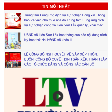
TIN MỚI NHẤT
Trung tâm Cung ứng dịch vụ sự nghiệp Công xin Thông
báo Về việc cho thuê nhà do Trung tâm Cung ứng dịch
vụ sự nghiệp công xã Liên Sơn Lắk quản lý, khai thác
UBND xã Liên Sơn Lắk họp thông qua các nội dung trình
Kỳ họp thứ Hai HĐND xã khóa II
LỄ CÔNG BỐ NGHỊ QUYẾT VỀ SẮP XẾP THÔN,
BUÔN; CÔNG BỐ QUYẾT ĐỊNH SẮP XẾP, THÀNH LẬP
CÁC TỔ CHỨC ĐẢNG VÀ CÔNG TÁC CÁN BỘ