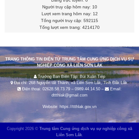
Người truy cập hôm nay: 10
Lượt xem trang hôm nay: 12
Tổng người truy cập: 592115
Tổng lượt xem trang: 4214170
TRANG THÔNG TIN ĐIỆN TỬ TRUNG TÂM CUNG ỨNG DỊCH VỤ SỰ
NGHIỆP CÔNG XÃ LIÊN SƠN LẮK
Trưởng Ban Biên Tập: Bùi Xuân Tiệp
Địa chỉ: 268 Nguyễn tất Thành, xã Liên Sơn Lắk, Tỉnh Đắk Lắk.
Điện thoại:
02628.58.73.79
–
0989.44.14.50
–
Email:
dttthlak@gmail.com
Website:
https://ttthlak.gov.vn
Copyright 2026 ©
Trung tâm Cung ứng dịch vụ sự nghiệp công xã
Liên Sơn Lắk
.