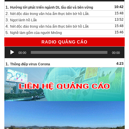
1.
10:42
Hướng tới phát triển ngành DL lâu dài và bền vững
2.
15:48
Nét độc đáo trong văn hóa ẩm thực bên bờ hồ Lắk.
3.
13:52
Ngọt lành hồ Lắk
4.
15:48
Nét độc đáo trong văn hóa ẩm thực bên bờ hồ Lắk
5.
15:46
Nghề làm gốm của người Mnông
RADIO QUẢNG CÁO
Trình
00:00
00:00
chơi
Audio
1.
4:23
Thông điệp virus Corona