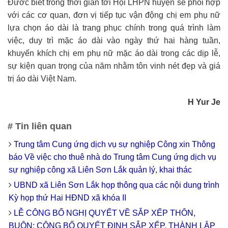
Đước biết trong thời gian tới Hội LHPN huyện sẽ phối hợp
với các cơ quan, đơn vị tiếp tục vận động chị em phụ nữ
lựa chọn áo dài là trang phục chính trong quá trình làm
việc, duy trì mặc áo dài vào ngày thứ hai hàng tuần,
khuyến khích chị em phụ nữ mặc áo dài trong các dịp lễ,
sự kiện quan trọng của năm nhằm tôn vinh nét đẹp và giá
trị áo dài Việt Nam.
H Yur Je
# Tin liên quan
Trung tâm Cung ứng dịch vụ sự nghiệp Công xin Thông
báo Về việc cho thuê nhà do Trung tâm Cung ứng dịch vụ
sự nghiệp công xã Liên Sơn Lắk quản lý, khai thác
UBND xã Liên Sơn Lắk họp thông qua các nội dung trình
Kỳ họp thứ Hai HĐND xã khóa II
LỄ CÔNG BỐ NGHỊ QUYẾT VỀ SẮP XẾP THÔN,
BUÔN; CÔNG BỐ QUYẾT ĐỊNH SẮP XẾP, THÀNH LẬP