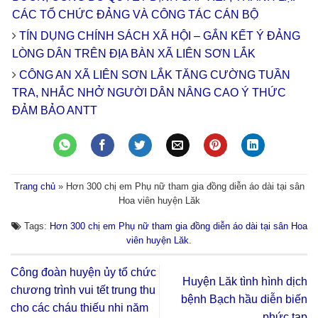
CÁC TỔ CHỨC ĐẢNG VÀ CÔNG TÁC CÁN BỘ
TÍN DỤNG CHÍNH SÁCH XÃ HỘI – GẮN KẾT Ý ĐẢNG
LÒNG DÂN TRÊN ĐỊA BÀN XÃ LIÊN SƠN LẮK
CÔNG AN XÃ LIÊN SƠN LẮK TĂNG CƯỜNG TUẦN
TRA, NHẮC NHỞ NGƯỜI DÂN NÂNG CAO Ý THỨC
ĐẢM BẢO ANTT
Trang chủ
»
Hơn 300 chị em Phụ nữ tham gia đồng diễn áo dài tại sân
Hoa viên huyện Lăk
Tags:
Hơn 300 chị em Phụ nữ tham gia đồng diễn áo dài tại sân Hoa
viên huyện Lăk
.
Công đoàn huyện ủy tổ chức
Huyện Lăk tình hình dịch
chương trình vui tết trung thu
bệnh Bạch hầu diễn biến
cho các cháu thiếu nhi năm
phức tạp