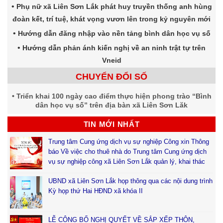
Phụ nữ xã Liên Sơn Lắk phát huy truyền thống anh hùng
đoàn kết, trí tuệ, khát vọng vươn lên trong kỷ nguyên mới
Hướng dẫn đăng nhập vào nền tảng bình dân học vụ số
Hướng dẫn phản ánh kiến nghị về an ninh trật tự trên
Vneid
CHUYỂN ĐỔI SỐ
Triển khai 100 ngày cao điểm thực hiện phong trào “Bình
dân học vụ số” trên địa bàn xã Liên Sơn Lăk
TIN MỚI NHẤT
Trung tâm Cung ứng dịch vụ sự nghiệp Công xin Thông
báo Về việc cho thuê nhà do Trung tâm Cung ứng dịch
vụ sự nghiệp công xã Liên Sơn Lắk quản lý, khai thác
UBND xã Liên Sơn Lắk họp thông qua các nội dung trình
Kỳ họp thứ Hai HĐND xã khóa II
LỄ CÔNG BỐ NGHỊ QUYẾT VỀ SẮP XẾP THÔN,