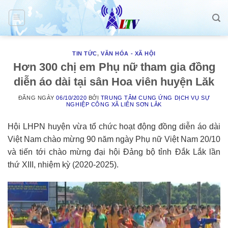
Skip
to
content
TIN TỨC
,
VĂN HÓA - XÃ HỘI
Hơn 300 chị em Phụ nữ tham gia đồng
diễn áo dài tại sân Hoa viên huyện Lăk
ĐĂNG NGÀY
06/10/2020
BỞI
TRUNG TÂM CUNG ỨNG DỊCH VỤ SỰ
NGHIỆP CÔNG XÃ LIÊN SƠN LẮK
Hội LHPN huyện vừa tổ chức hoạt động đồng diễn áo dài
Việt Nam chào mừng 90 năm ngày Phụ nữ Việt Nam 20/10
và tiến tới chào mừng đại hội Đảng bộ tỉnh Đắk Lắk lần
thứ XIII, nhiệm kỳ (2020-2025).