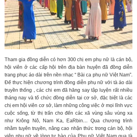
Tham gia đồng diễn có hơn 300 chị em phụ nữ là cán bộ,
hội viên ở các cấp hội trên địa bàn huyện đã đồng diễn
trang phục áo dài trên nền nhạc “ Bài ca phụ nữ Việt Nam”.
Để thực hiện chương trình đồng diễn phụ nữ với tà áo dài
truyền thống , các chi em đã hăng say tập luyện rất nhiều
tháng nay và tổ chức đồng diễn tại cơ sở, đặc biệt là các
chị em hội viên cơ sở, làm những công việc ở mọi lĩnh vực
cuộc sống, từ thị trấn cho đến các xã vùng sâu vùng xa
như Krông Nô, Nam Ka, EaRbin… Qua chương trình
nhằm tuyên truyền, nâng cao nhận thức trong cán bộ, hội
viên phụ nữ về lòng tự hào của Phụ nữ Việt Nam qua tà