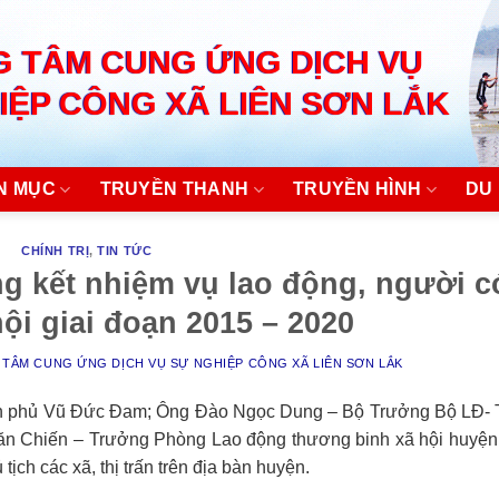
 TÂM CUNG ỨNG DỊCH VỤ
IỆP CÔNG XÃ LIÊN SƠN LẮK
N MỤC
TRUYỀN THANH
TRUYỀN HÌNH
DU 
CHÍNH TRỊ
,
TIN TỨC
ng kết nhiệm vụ lao động, người c
ội giai đoạn 2015 – 2020
TÂM CUNG ỨNG DỊCH VỤ SỰ NGHIỆP CÔNG XÃ LIÊN SƠN LẮK
ính phủ Vũ Đức Đam; Ông Đào Ngọc Dung – Bộ Trưởng Bộ LĐ- 
ăn Chiến – Trưởng Phòng Lao động thương binh xã hội huyện;
tịch các xã, thị trấn trên địa bàn huyện.