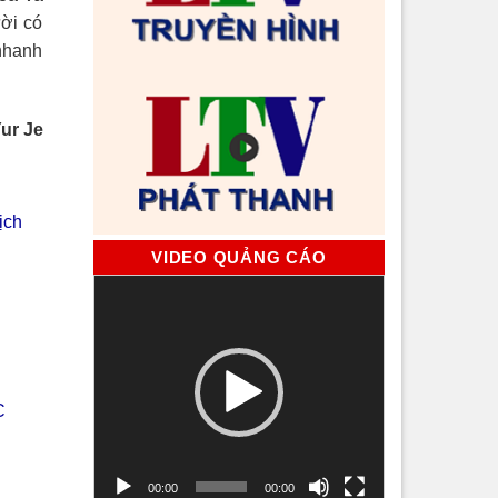
ười có
 nhanh
ur Je
ịch
VIDEO QUẢNG CÁO
Trình
chơi
Video
C
00:00
00:00