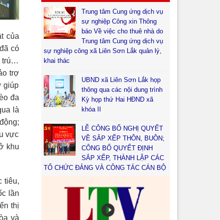
Trung tâm Cung ứng dịch vụ
sự nghiệp Công xin Thông
báo Về việc cho thuê nhà do
t của
Trung tâm Cung ứng dịch vụ
 đã có
sự nghiệp công xã Liên Sơn Lắk quản lý,
 trú…
khai thác
o trợ
UBND xã Liên Sơn Lắk họp
ợ giúp
thông qua các nội dung trình
èo đa
Kỳ họp thứ Hai HĐND xã
qua là
khóa II
động;
LỄ CÔNG BỐ NGHỊ QUYẾT
hu vực
VỀ SẮP XẾP THÔN, BUÔN;
ở khu
CÔNG BỐ QUYẾT ĐỊNH
SẮP XẾP, THÀNH LẬP CÁC
TỔ CHỨC ĐẢNG VÀ CÔNG TÁC CÁN BỘ
tiêu,
ốc lần
ển thị
hòa và