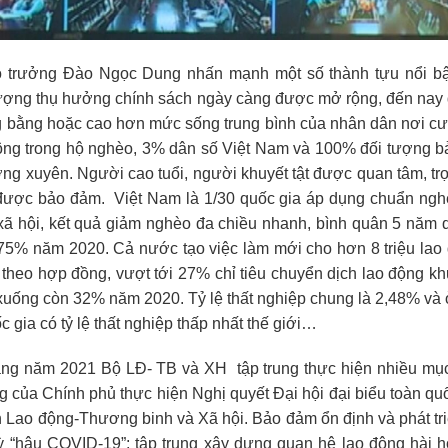
 Bộ trưởng Đào Ngọc Dung nhấn mạnh một số thành tựu nổi bậ
tượng thụ hưởng chính sách ngày càng được mở rộng, đến nay
g bằng hoặc cao hơn mức sống trung bình của nhân dân nơi cư
ng trong hộ nghèo, 3% dân số Việt Nam và 100% đối tượng bả
ng xuyên. Người cao tuổi, người khuyết tật được quan tâm, tr
 được bảo đảm. Việt Nam là 1/30 quốc gia áp dụng chuẩn ngh
ị-xã hội, kết quả giảm nghèo đa chiều nhanh, bình quân 5 năm 
75% năm 2020. Cả nước tạo việc làm mới cho hơn 8 triệu lao 
theo hợp đồng, vượt tới 27% chỉ tiêu chuyển dịch lao động k
uống còn 32% năm 2020. Tỷ lệ thất nghiệp chung là 2,48% và 
c gia có tỷ lệ thất nghiệp thấp nhất thế giới…
ng năm 2021 Bộ LĐ- TB và XH tập trung thực hiện nhiều mục 
 của Chính phủ thực hiện Nghị quyết Đại hội đại biểu toàn qu
 Lao động-Thương binh và Xã hội. Bảo đảm ổn định và phát tri
kỳ “hậu COVID-19”; tập trung xây dựng quan hệ lao động hài 