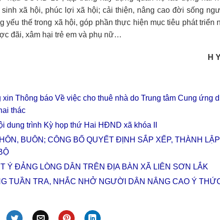
 sinh xã hội, phúc lợi xã hội; cải thiện, nâng cao đời sống ng
 yếu thế trong xã hội, góp phần thực hiện mục tiêu phát triển
ược đãi, xâm hại trẻ em và phụ nữ…
H Y
 xin Thông báo Về việc cho thuê nhà do Trung tâm Cung ứng d
hai thác
i dung trình Kỳ họp thứ Hai HĐND xã khóa II
HÔN, BUÔN; CÔNG BỐ QUYẾT ĐỊNH SẮP XẾP, THÀNH LẬP
BỘ
ẾT Ý ĐẢNG LÒNG DÂN TRÊN ĐỊA BÀN XÃ LIÊN SƠN LẮK
NG TUẦN TRA, NHẮC NHỞ NGƯỜI DÂN NÂNG CAO Ý THỨ