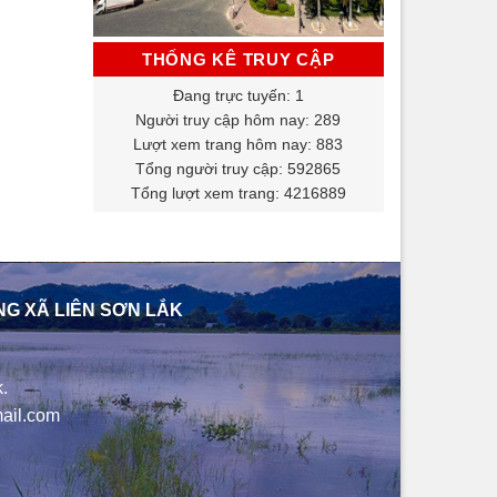
THỐNG KÊ TRUY CẬP
Đang trực tuyến: 1
Người truy cập hôm nay: 289
Lượt xem trang hôm nay: 883
Tổng người truy cập: 592865
Tổng lượt xem trang: 4216889
NG XÃ LIÊN SƠN LẮK
.
ail.com