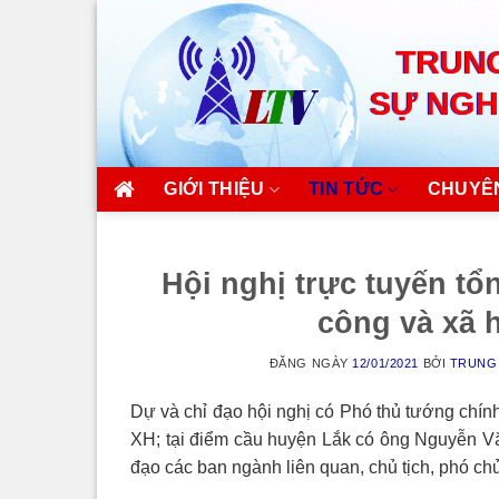
Skip
to
TRUNG
content
SỰ NGH
GIỚI THIỆU
TIN TỨC
CHUYÊ
Hội nghị trực tuyến tổ
công và xã h
ĐĂNG NGÀY
12/01/2021
BỞI
TRUNG 
Dự và chỉ đạo hội nghị có Phó thủ tướng ch
XH; tại điểm cầu huyện Lắk có ông Nguyễn V
đạo các ban ngành liên quan, chủ tịch, phó chủ 