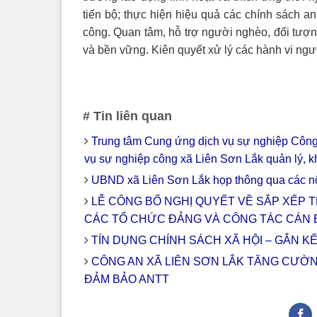
tiến bộ; thực hiện hiệu quả các chính sách an
công. Quan tâm, hỗ trợ người nghèo, đối tượng
và bền vững. Kiên quyết xử lý các hành vi ng
# Tin liên quan
Trung tâm Cung ứng dịch vụ sự nghiệp Công
vụ sự nghiệp công xã Liên Sơn Lắk quản lý, k
UBND xã Liên Sơn Lắk họp thông qua các nộ
LỄ CÔNG BỐ NGHỊ QUYẾT VỀ SẮP XẾP T
CÁC TỔ CHỨC ĐẢNG VÀ CÔNG TÁC CÁN 
TÍN DỤNG CHÍNH SÁCH XÃ HỘI – GẮN K
CÔNG AN XÃ LIÊN SƠN LẮK TĂNG CƯỜ
ĐẢM BẢO ANTT