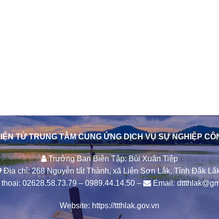
IỆN TỬ TRUNG TÂM CUNG ỨNG DỊCH VỤ SỰ NGHIỆP CÔ
Trưởng Ban Biên Tập: Bùi Xuân Tiệp
Địa chỉ: 268 Nguyễn tất Thành, xã Liên Sơn Lắk, Tỉnh Đắk Lắk
thoại:
02628.58.73.79
–
0989.44.14.50
–
Email:
dttthlak@gm
Website:
https://ttthlak.gov.vn