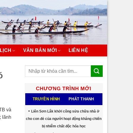
LỊCH
VĂN BẢN MỚI
LIÊN HỆ
ó
CHƯƠNG TRÌNH MỚI
TRUYỀN HÌNH
PHÁT THANH
TB và
Liên Sơn Lắk khởi công sửa chữa nhà ở
 lãnh
cho con đẻ của người hoạt động kháng chiến
bị nhiễm chất độc hóa học