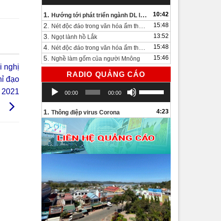
1.
10:42
Hướng tới phát triển ngành DL lâu dài và bền vững
2.
15:48
Nét độc đáo trong văn hóa ẩm thực bên bờ hồ Lắk.
3.
13:52
Ngọt lành hồ Lắk
4.
15:48
Nét độc đáo trong văn hóa ẩm thực bên bờ hồ Lắk
5.
15:46
Nghề làm gốm của người Mnông
i nghị
RADIO QUẢNG CÁO
hỉ đạo
Trình
Sử
m 2021
00:00
00:00
chơi
dụng
Audio
các
1.
4:23
Thông điệp virus Corona
phím
mũi
tên
Lên/Xuống
để
tăng
hoặc
giảm
âm
lượng.