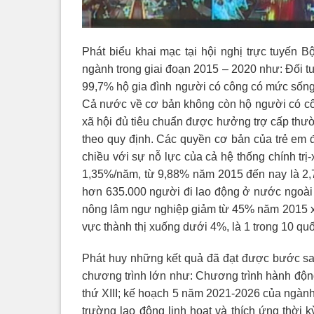
Phát biểu khai mạc tại hội nghị trực tuyến
ngành trong giai đoạn 2015 – 2020 như: Đối 
99,7% hộ gia đình người có công có mức sốn
Cả nước về cơ bản không còn hộ người có cô
xã hội đủ tiêu chuẩn được hưởng trợ cấp thườ
theo quy định. Các quyền cơ bản của trẻ em
chiều với sự nỗ lực của cả hệ thống chính tr
1,35%/năm, từ 9,88% năm 2015 đến nay là 2,
hơn 635.000 người đi lao động ở nước ngoài 
nông lâm ngư nghiệp giảm từ 45% năm 2015 x
vực thành thị xuống dưới 4%, là 1 trong 10 quố
Phát huy những kết quả đã đạt được bước sa
chương trình lớn như: Chương trình hành động
thứ XIII; kế hoạch 5 năm 2021-2026 của ngành
trường lao động linh hoạt và thích ứng thời 