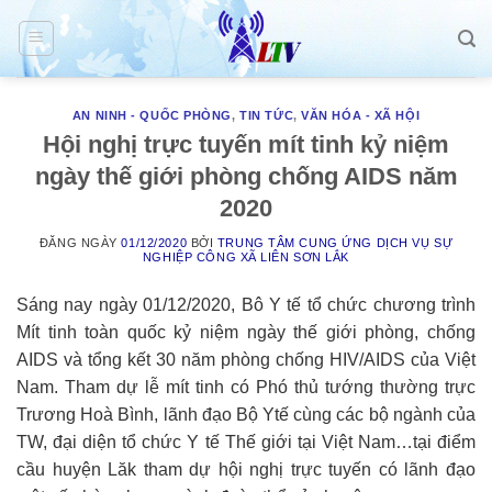
Skip
to
content
AN NINH - QUỐC PHÒNG
,
TIN TỨC
,
VĂN HÓA - XÃ HỘI
Hội nghị trực tuyến mít tinh kỷ niệm
ngày thế giới phòng chống AIDS năm
2020
ĐĂNG NGÀY
01/12/2020
BỞI
TRUNG TÂM CUNG ỨNG DỊCH VỤ SỰ
NGHIỆP CÔNG XÃ LIÊN SƠN LẮK
Sáng nay ngày 01/12/2020, Bô Y tế tổ chức chương trình
Mít tinh toàn quốc kỷ niệm ngày thế giới phòng, chống
AIDS và tổng kết 30 năm phòng chống HIV/AIDS của Việt
Nam. Tham dự lễ mít tinh có Phó thủ tướng thường trực
Trương Hoà Bình, lãnh đạo Bộ Ytế cùng các bộ ngành của
TW, đại diện tổ chức Y tế Thế giới tại Việt Nam…tại điểm
cầu huyện Lăk tham dự hội nghị trực tuyến có lãnh đạo