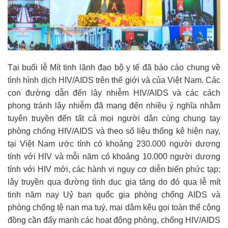
Tại buổi lễ Mít tinh lãnh đạo bộ y tế đã báo cáo chung về
tình hình dịch HIV/AIDS trên thế giới và của Việt Nam. Các
con đường dẫn đến lây nhiễm HIV/AIDS và các cách
phong tránh lây nhiễm đã mang đến nhiều ý nghĩa nhằm
tuyên truyền đến tất cả mọi người dân cùng chung tay
phòng chống HIV/AIDS và theo số liệu thống kê hiện nay,
tại Việt Nam ước tính có khoảng 230.000 người dương
tính với HIV và mỗi năm có khoảng 10.000 người dương
tính với HIV mới, các hành vi nguy cơ diễn biến phức tạp;
lây truyền qua đường tình dục gia tăng do đó qua lễ mít
tinh năm nay Uỷ ban quốc gia phòng chống AIDS và
phòng chống tệ nạn ma tuý, mại dâm kêu gọi toàn thể cộng
đồng cần đẩy mạnh các hoạt động phòng, chống HIV/AIDS