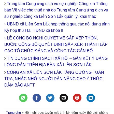
Trung tâm Cung ứng dịch vụ sự nghiệp Công xin Thông
báo Về việc cho thuê nhà do Trung tâm Cung ứng dịch vụ
sự nghiệp công xã Liên Sơn Lắk quản lý, khai thác
UBND xã Liên Sơn Lắk họp thông qua các nội dung trình
Kỳ họp thứ Hai HĐND xã khóa II
LỄ CÔNG BỐ NGHỊ QUYẾT VỀ SẮP XẾP THÔN,
BUÔN; CÔNG BỐ QUYẾT ĐỊNH SẮP XẾP, THÀNH LẬP
CÁC TỔ CHỨC ĐẢNG VÀ CÔNG TÁC CÁN BỘ
TÍN DỤNG CHÍNH SÁCH XÃ HỘI – GẮN KẾT Ý ĐẢNG
LÒNG DÂN TRÊN ĐỊA BÀN XÃ LIÊN SƠN LẮK
CÔNG AN XÃ LIÊN SƠN LẮK TĂNG CƯỜNG TUẦN
TRA, NHẮC NHỞ NGƯỜI DÂN NÂNG CAO Ý THỨC
ĐẢM BẢO ANTT
Trang chủ
»
Hội nghị trực tuyến mít tinh kỷ niệm ngày thế giới phòng