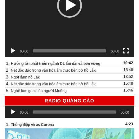
00:00
00:00
1.
10:42
Hướng tới phát triển ngành DL lâu dài và bền vững
2.
15:48
Nét độc đáo trong văn hóa ẩm thực bên bờ hồ Lắk.
3.
13:52
Ngọt lành hồ Lắk
4.
15:48
Nét độc đáo trong văn hóa ẩm thực bên bờ hồ Lắk
5.
15:46
Nghề làm gốm của người Mnông
RADIO QUẢNG CÁO
Trình
00:00
00:00
chơi
Audio
1.
4:23
Thông điệp virus Corona