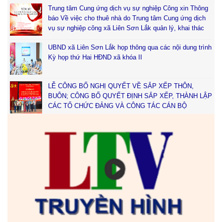
Trung tâm Cung ứng dịch vụ sự nghiệp Công xin Thông
báo Về việc cho thuê nhà do Trung tâm Cung ứng dịch
vụ sự nghiệp công xã Liên Sơn Lắk quản lý, khai thác
UBND xã Liên Sơn Lắk họp thông qua các nội dung trình
Kỳ họp thứ Hai HĐND xã khóa II
LỄ CÔNG BỐ NGHỊ QUYẾT VỀ SẮP XẾP THÔN,
BUÔN; CÔNG BỐ QUYẾT ĐỊNH SẮP XẾP, THÀNH LẬP
CÁC TỔ CHỨC ĐẢNG VÀ CÔNG TÁC CÁN BỘ