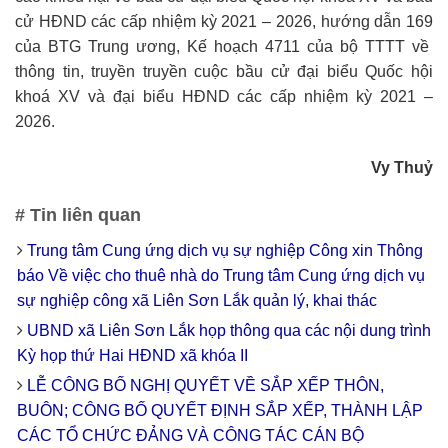
cử HĐND các cấp nhiệm kỳ 2021 – 2026, hướng dẫn 169
của BTG Trung ương, Kế hoạch 4711 của bộ TTTT về
thông tin, truyền truyền cuộc bầu cử đại biểu Quốc hội
khoá XV và đại biểu HĐND các cấp nhiệm kỳ 2021 –
2026.
Vy Thuỷ
# Tin liên quan
Trung tâm Cung ứng dịch vụ sự nghiệp Công xin Thông
báo Về việc cho thuê nhà do Trung tâm Cung ứng dịch vụ
sự nghiệp công xã Liên Sơn Lắk quản lý, khai thác
UBND xã Liên Sơn Lắk họp thông qua các nội dung trình
Kỳ họp thứ Hai HĐND xã khóa II
LỄ CÔNG BỐ NGHỊ QUYẾT VỀ SẮP XẾP THÔN,
BUÔN; CÔNG BỐ QUYẾT ĐỊNH SẮP XẾP, THÀNH LẬP
CÁC TỔ CHỨC ĐẢNG VÀ CÔNG TÁC CÁN BỘ