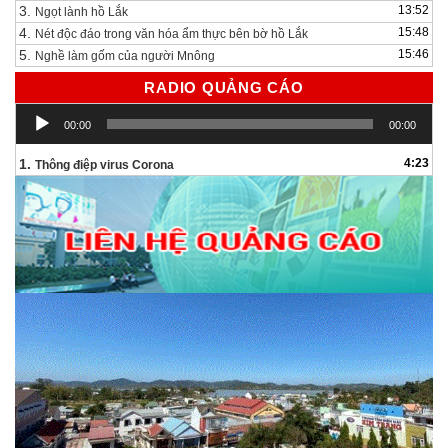
3.
13:52
Ngọt lành hồ Lắk
4.
15:48
Nét độc đáo trong văn hóa ẩm thực bên bờ hồ Lắk
5.
15:46
Nghề làm gốm của người Mnông
RADIO QUẢNG CÁO
Trình
00:00
00:00
chơi
Audio
1.
4:23
Thông điệp virus Corona