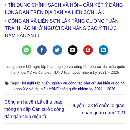
TÍN DỤNG CHÍNH SÁCH XÃ HỘI – GẮN KẾT Ý ĐẢNG
LÒNG DÂN TRÊN ĐỊA BÀN XÃ LIÊN SƠN LẮK
CÔNG AN XÃ LIÊN SƠN LẮK TĂNG CƯỜNG TUẦN
TRA, NHẮC NHỞ NGƯỜI DÂN NÂNG CAO Ý THỨC
ĐẢM BẢO ANTT
Trang chủ
»
Hội nghị tập huấn nghiệp vụ công tác bầu cử đại biểu quốc
hội khoá XV và đại biểu HĐND toàn quốc nhiệm kỳ 2021 – 2026
Tags:
Hội nghị tập huấn nghiệp vụ công tác bầu cử đại biểu quốc hội
khoá XV và đại biểu HĐND toàn quốc nhiệm kỳ 2021 – 2026
.
Công an huyện Lắk thu thập
Huyện Lăk tổ chức lễ giao,
thông tin cấp Căn cước công
nhận quân năm 2021
dân gắn chip điện tử