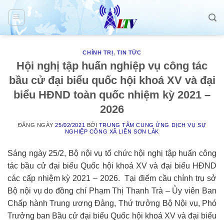
Skip
to
content
CHÍNH TRỊ
,
TIN TỨC
Hội nghị tập huấn nghiệp vụ công tác
bầu cử đại biểu quốc hội khoá XV và đại
biểu HĐND toàn quốc nhiệm kỳ 2021 –
2026
ĐĂNG NGÀY
25/02/2021
BỞI
TRUNG TÂM CUNG ỨNG DỊCH VỤ SỰ
NGHIỆP CÔNG XÃ LIÊN SƠN LẮK
Sáng ngày 25/2, Bộ nội vụ tổ chức hội nghị tập huấn công
tác bầu cử đại biểu Quốc hội khoá XV và đại biểu HĐND
các cấp nhiệm kỳ 2021 – 2026. Tại điểm cầu chính trụ sở
Bộ nội vụ do đồng chí Phạm Thị Thanh Trà – Ủy viên Ban
Chấp hành Trung ương Đảng, Thứ trưởng Bộ Nội vụ, Phó
Trưởng ban Bầu cử đại biểu Quốc hội khoá XV và đại biểu