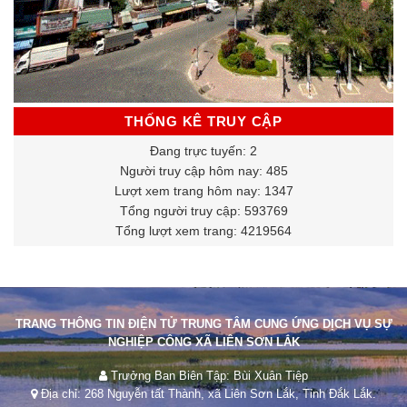
THỐNG KÊ TRUY CẬP
Đang trực tuyến: 2
Người truy cập hôm nay: 485
Lượt xem trang hôm nay: 1347
Tổng người truy cập: 593769
Tổng lượt xem trang: 4219564
TRANG THÔNG TIN ĐIỆN TỬ TRUNG TÂM CUNG ỨNG DỊCH VỤ SỰ
NGHIỆP CÔNG XÃ LIÊN SƠN LẮK
Trưởng Ban Biên Tập: Bùi Xuân Tiệp
Địa chỉ: 268 Nguyễn tất Thành, xã Liên Sơn Lắk, Tỉnh Đắk Lắk.