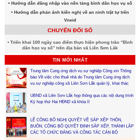
Hướng dẫn đăng nhập vào nền tảng bình dân học vụ số
Hướng dẫn phản ánh kiến nghị về an ninh trật tự trên
Vneid
CHUYỂN ĐỔI SỐ
Triển khai 100 ngày cao điểm thực hiện phong trào “Bình
dân học vụ số” trên địa bàn xã Liên Sơn Lăk
TIN MỚI NHẤT
Trung tâm Cung ứng dịch vụ sự nghiệp Công xin Thông
báo Về việc cho thuê nhà do Trung tâm Cung ứng dịch
vụ sự nghiệp công xã Liên Sơn Lắk quản lý, khai thác
UBND xã Liên Sơn Lắk họp thông qua các nội dung trình
Kỳ họp thứ Hai HĐND xã khóa II
LỄ CÔNG BỐ NGHỊ QUYẾT VỀ SẮP XẾP THÔN,
BUÔN; CÔNG BỐ QUYẾT ĐỊNH SẮP XẾP, THÀNH LẬP
CÁC TỔ CHỨC ĐẢNG VÀ CÔNG TÁC CÁN BỘ