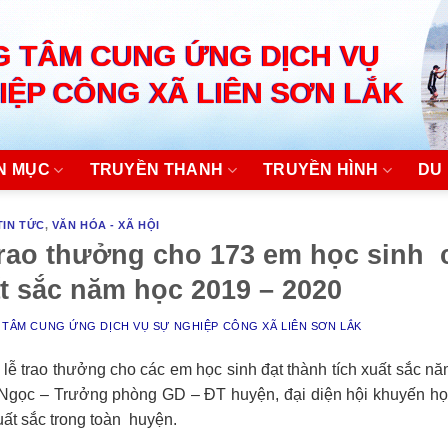
 TÂM CUNG ỨNG DỊCH VỤ
IỆP CÔNG XÃ LIÊN SƠN LẮK
N MỤC
TRUYỀN THANH
TRUYỀN HÌNH
DU 
TIN TỨC
,
VĂN HÓA - XÃ HỘI
rao thưởng cho 173 em học sinh 
ất sắc năm học 2019 – 2020
TÂM CUNG ỨNG DỊCH VỤ SỰ NGHIỆP CÔNG XÃ LIÊN SƠN LẮK
lễ trao thưởng cho các em học sinh đạt thành tích xuất sắc n
Ngọc – Trưởng phòng GD – ĐT huyện, đại diện hội khuyến học
uất sắc trong toàn huyện.