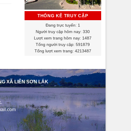
THỐNG KÊ TRUY CẬP
Đang trực tuyến: 1
Người truy cập hôm nay: 330
Lượt xem trang hôm nay: 1487
Tổng người truy cập: 591879
Tổng lượt xem trang: 4213487
NG XÃ LIÊN SƠN LẮK
.
ail.com