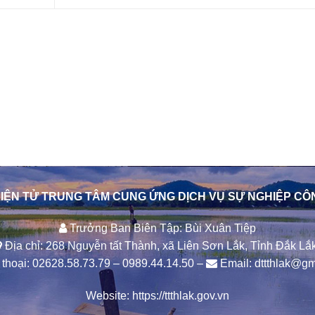
IỆN TỬ TRUNG TÂM CUNG ỨNG DỊCH VỤ SỰ NGHIỆP CÔ
Trưởng Ban Biên Tập: Bùi Xuân Tiệp
Địa chỉ: 268 Nguyễn tất Thành, xã Liên Sơn Lắk, Tỉnh Đắk Lắk
thoại:
02628.58.73.79
–
0989.44.14.50
–
Email:
dttthlak@gm
Website:
https://ttthlak.gov.vn