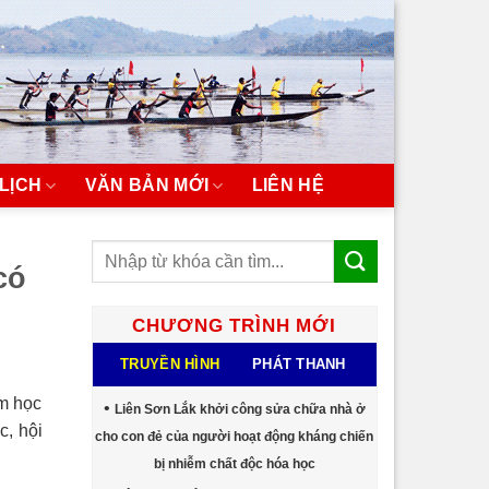
LỊCH
VĂN BẢN MỚI
LIÊN HỆ
có
CHƯƠNG TRÌNH MỚI
TRUYỀN HÌNH
PHÁT THANH
ăm học
Liên Sơn Lắk khởi công sửa chữa nhà ở
, hội
cho con đẻ của người hoạt động kháng chiến
bị nhiễm chất độc hóa học