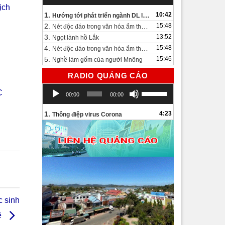
ịch
1.
10:42
Hướng tới phát triển ngành DL lâu dài và bền vững
2.
15:48
Nét độc đáo trong văn hóa ẩm thực bên bờ hồ Lắk.
3.
13:52
Ngọt lành hồ Lắk
4.
15:48
Nét độc đáo trong văn hóa ẩm thực bên bờ hồ Lắk
5.
15:46
Nghề làm gốm của người Mnông
RADIO QUẢNG CÁO
Trình
Sử
C
00:00
00:00
chơi
dụng
Audio
các
1.
4:23
Thông điệp virus Corona
phím
mũi
tên
Lên/Xuống
để
tăng
hoặc
giảm
 sinh
âm
lượng.
ê