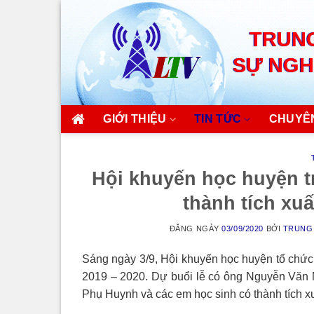
Skip
to
TRUNG
content
SỰ NGH
GIỚI THIỆU
TIN TỨC
CHUYÊ
Hội khuyến học huyện t
thành tích xu
ĐĂNG NGÀY
03/09/2020
BỞI
TRUNG 
Sáng ngày 3/9, Hội khuyến học huyện tổ chức 
2019 – 2020. Dự buổi lễ có ông Nguyễn Văn 
Phụ Huynh và các em học sinh có thành tích x