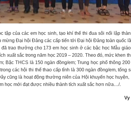
c tập của các em học sinh, tạo khí thế thi đua sôi nổi lập thàn
 mừng Đại hội Đảng các cấp tiến tới Đại hội Đảng toàn quốc l
 đã trao thưởng cho 173 em học sinh ở các bậc học Mẫu giáo
tích xuất sắc trong năm học 2019 – 2020. Theo đó, mức khen 
em; Bậc THCS là 150 ngàn đồng/em; Trung học phổ thông 200
rong các hội thi thể thao cấp tỉnh là 300 ngàn đồng/em, tổng s
 Đây cũng là hoạt động thường niên của Hội khuyến học huyện
m học mới đạt được nhiều thành tích xuất sắc hơn nữa…/.
Vy Th