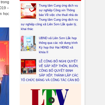
 trong
Trung tâm Cung ứng dịch vụ
2019 –
sự nghiệp Công xin Thông
ăm học
báo Về việc cho thuê nhà do
Trung tâm Cung ứng dịch vụ
sự nghiệp công xã Liên Sơn Lắk quản lý,
khai thác
UBND xã Liên Sơn Lắk họp
thông qua các nội dung trình
Kỳ họp thứ Hai HĐND xã
khóa II
LỄ CÔNG BỐ NGHỊ QUYẾT
VỀ SẮP XẾP THÔN, BUÔN;
CÔNG BỐ QUYẾT ĐỊNH
SẮP XẾP, THÀNH LẬP CÁC
TỔ CHỨC ĐẢNG VÀ CÔNG TÁC CÁN BỘ