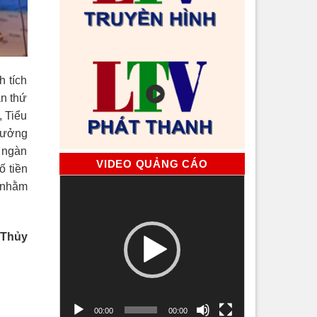
h tích
ần thứ
, Tiểu
thưởng
 ngàn
VIDEO QUẢNG CÁO
ố tiền
Trình
, nhằm
chơi
Video
ủy
00:00
00:00