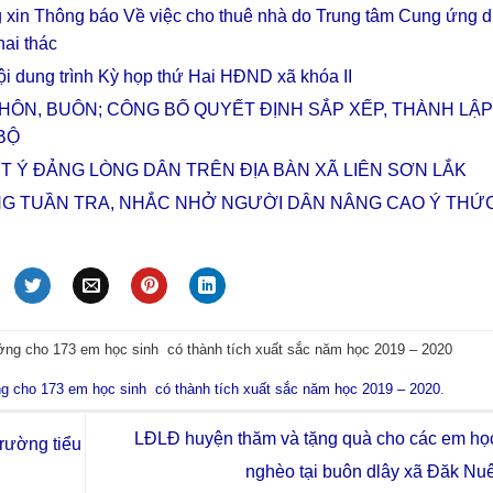
 xin Thông báo Về việc cho thuê nhà do Trung tâm Cung ứng d
hai thác
i dung trình Kỳ họp thứ Hai HĐND xã khóa II
HÔN, BUÔN; CÔNG BỐ QUYẾT ĐỊNH SẮP XẾP, THÀNH LẬP
BỘ
ẾT Ý ĐẢNG LÒNG DÂN TRÊN ĐỊA BÀN XÃ LIÊN SƠN LẮK
NG TUẦN TRA, NHẮC NHỞ NGƯỜI DÂN NÂNG CAO Ý THỨ
ởng cho 173 em học sinh có thành tích xuất sắc năm học 2019 – 2020
g cho 173 em học sinh có thành tích xuất sắc năm học 2019 – 2020
.
LĐLĐ huyện thăm và tặng quà cho các em học
rường tiểu
nghèo tại buôn dlây xã Đăk Nu