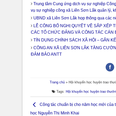
Trung tâm Cung ứng dịch vụ sự nghiệp Công
vụ sự nghiệp công xã Liên Sơn Lắk quản lý, k
UBND xã Liên Sơn Lắk họp thông qua các nộ
LỄ CÔNG BỐ NGHỊ QUYẾT VỀ SẮP XẾP T
CÁC TỔ CHỨC ĐẢNG VÀ CÔNG TÁC CÁN 
TÍN DỤNG CHÍNH SÁCH XÃ HỘI – GẮN K
CÔNG AN XÃ LIÊN SƠN LẮK TĂNG CƯỜ
ĐẢM BẢO ANTT
Trang chủ
»
Hội khuyến học huyện trao thư
Tags:
Hội khuyến học huyện trao thưởn
Công tác chuẩn bị cho năm học mới của t
học Nguyễn Thị Minh Khai