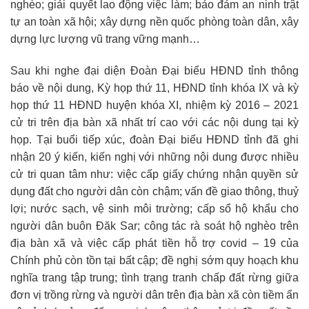
nghèo; giải quyết lao động việc làm; bảo đảm an ninh trật
tự an toàn xã hội; xây dựng nền quốc phòng toàn dân, xây
dựng lực lượng vũ trang vững mạnh…
Sau khi nghe đại diện Đoàn Đại biểu HĐND tỉnh thông
báo về nội dung, Kỳ họp thứ 11, HĐND tỉnh khóa IX và kỳ
họp thứ 11 HĐND huyện khóa XI, nhiệm kỳ 2016 – 2021
cử tri trên địa bàn xã nhất trí cao với các nội dung tại kỳ
họp. Tại buổi tiếp xúc, đoàn Đại biểu HĐND tỉnh đã ghi
nhận 20 ý kiến, kiến nghị với những nội dung được nhiều
cử tri quan tâm như: việc cấp giấy chứng nhận quyền sử
dụng đất cho người dân còn chậm; vấn đề giao thông, thuỷ
lợi; nước sạch, vệ sinh môi trường; cấp sổ hộ khẩu cho
người dân buôn Đăk Sar; công tác rà soát hộ nghèo trên
địa bàn xã và việc cấp phát tiền hỗ trợ covid – 19 của
Chính phủ còn tồn tại bất cập; đề nghị sớm quy hoạch khu
nghĩa trang tập trung; tình trạng tranh chấp đất rừng giữa
đơn vị trồng rừng và người dân trên địa bàn xã còn tiềm ẩn