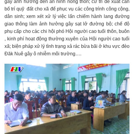
gây ảnh hưởng đến an ninh nông thôn; cử tri đề xuất cần
bố trí quỹ đất cho xã để phục vụ các công trình công cộng,
dân sinh; xem xét xử lý việc lấn chiếm hành lang đường
giao thông làm ảnh hưởng gây sạt lở đường bộ; chế độ
phụ cấp cho các chi hội phó Hội người cao tuổi thôn, buôn
, kinh phí hoạt động thường xuyên của Hội người cao tuổi
xã; biện pháp xử lý tình trạng xả rác bừa bãi ở khu vực đèo
Đăk Nuê gây ô nhiễm môi trường….