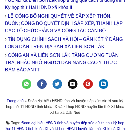
UBND xã Liên Sơn Lắk họp thông qua các nội dung trình
Kỳ họp thứ Hai HĐND xã khóa II
LỄ CÔNG BỐ NGHỊ QUYẾT VỀ SẮP XẾP THÔN,
BUÔN; CÔNG BỐ QUYẾT ĐỊNH SẮP XẾP, THÀNH LẬP
CÁC TỔ CHỨC ĐẢNG VÀ CÔNG TÁC CÁN BỘ
TÍN DỤNG CHÍNH SÁCH XÃ HỘI – GẮN KẾT Ý ĐẢNG
LÒNG DÂN TRÊN ĐỊA BÀN XÃ LIÊN SƠN LẮK
CÔNG AN XÃ LIÊN SƠN LẮK TĂNG CƯỜNG TUẦN
TRA, NHẮC NHỞ NGƯỜI DÂN NÂNG CAO Ý THỨC
ĐẢM BẢO ANTT
Trang chủ
»
Đoàn đại biểu HĐND tỉnh và huyện tiếp xúc cử tri sau kỳ
họp thứ 11 HĐND tỉnh khóa IX và kì họp HĐND huyện lần thứ XI khoá
XI tại xã Đăk Nuê
Tags:
Đoàn đại biểu HĐND tỉnh và huyện tiếp xúc cử tri sau kỳ họp
thứ 11 HĐND tỉnh khóa IX và kì họp HĐND huyện lần thứ XI khoá XI tại