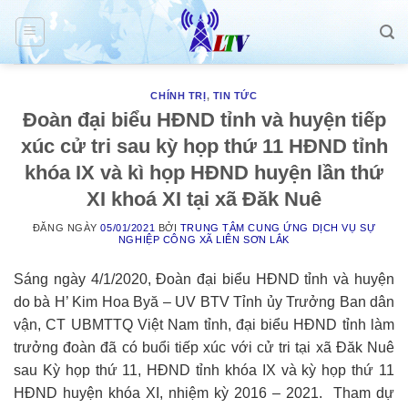
Skip
to
content
CHÍNH TRỊ
,
TIN TỨC
Đoàn đại biểu HĐND tỉnh và huyện tiếp
xúc cử tri sau kỳ họp thứ 11 HĐND tỉnh
khóa IX và kì họp HĐND huyện lần thứ
XI khoá XI tại xã Đăk Nuê
ĐĂNG NGÀY
05/01/2021
BỞI
TRUNG TÂM CUNG ỨNG DỊCH VỤ SỰ
NGHIỆP CÔNG XÃ LIÊN SƠN LẮK
Sáng ngày 4/1/2020, Đoàn đại biểu HĐND tỉnh và huyện
do bà H’ Kim Hoa Byă – UV BTV Tỉnh ủy Trưởng Ban dân
vận, CT UBMTTQ Việt Nam tỉnh, đại biểu HĐND tỉnh làm
trưởng đoàn đã có buổi tiếp xúc với cử tri tại xã Đăk Nuê
sau Kỳ họp thứ 11, HĐND tỉnh khóa IX và kỳ họp thứ 11
HĐND huyện khóa XI, nhiệm kỳ 2016 – 2021. Tham dự