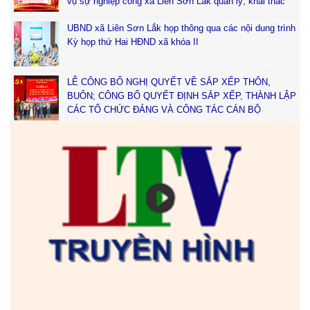
vụ sự nghiệp công xã Liên Sơn Lắk quản lý, khai thác
UBND xã Liên Sơn Lắk họp thông qua các nội dung trình
Kỳ họp thứ Hai HĐND xã khóa II
LỄ CÔNG BỐ NGHỊ QUYẾT VỀ SẮP XẾP THÔN,
BUÔN; CÔNG BỐ QUYẾT ĐỊNH SẮP XẾP, THÀNH LẬP
CÁC TỔ CHỨC ĐẢNG VÀ CÔNG TÁC CÁN BỘ