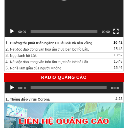
00:00
00:00
1.
10:42
Hướng tới phát triển ngành DL lâu dài và bền vững
2.
15:48
Nét độc đáo trong văn hóa ẩm thực bên bờ hồ Lắk.
3.
13:52
Ngọt lành hồ Lắk
4.
15:48
Nét độc đáo trong văn hóa ẩm thực bên bờ hồ Lắk
5.
15:46
Nghề làm gốm của người Mnông
RADIO QUẢNG CÁO
Trình
00:00
00:00
chơi
Audio
1.
4:23
Thông điệp virus Corona