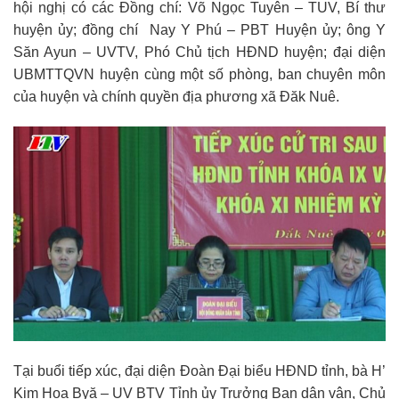
hội nghị có các Đồng chí: Võ Ngọc Tuyên – TUV, Bí thư
huyện ủy; đồng chí Nay Y Phú – PBT Huyện ủy; ông Y
Săn Ayun – UVTV, Phó Chủ tịch HĐND huyện; đại diện
UBMTTQVN huyện cùng một số phòng, ban chuyên môn
của huyện và chính quyền địa phương xã Đăk Nuê.
Tại buổi tiếp xúc, đại diện Đoàn Đại biểu HĐND tỉnh, bà H’
Kim Hoa Byă – UV BTV Tỉnh ủy Trưởng Ban dân vận, Chủ