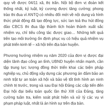
quy về được 04/11 xã, thị trấn. Nội bộ đơn vị đoàn kết
thống nhất, kỷ luật, kỷ cương được tăng cường; phong
trào thi đua vì ANTQ có nhiều đổi mới về nội dung và hình
thức phát động đã tạo động lực, sức lan toả thu hút đông
đảo CBCS thi đua lập thành tích hoàn thành xuất sắc
nhiệm vụ, chỉ tiêu công tác được giao… Những kết quả
trên tạo môi trường ổn định phục vụ có hiệu quả nhiệm vụ
phát triển kinh tế – xã hội trên địa bàn huyện.
Phương hướng nhiệm vụ năm 2020 của đơn vị được đại
diện lãnh đạo công an tỉnh, UBND huyện nhấn mạnh, cần
tập trung lực lượng đồng thời triển khai các biện pháp
nghiệp vụ, chủ động xây dựng các phương án đảm bảo an
ninh trật tự an toàn xã hội và bảo vệ tốt tình hình an ninh
chính trị trước, trong và sau Đại hội Đảng các cấp tiến đến
Đại hội đại biểu toàn quốc lần thứ XIII của Đảng, tăng
cường tuần tra, kiểm soát phát hiện và xử lý các vụ vi
phạm pháp luật, nhất là án hình sự trên địa bàn.