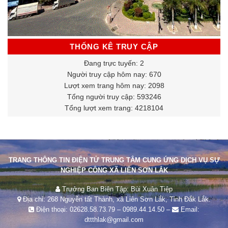
THỐNG KÊ TRUY CẬP
Đang trực tuyến: 2
Người truy cập hôm nay: 670
Lượt xem trang hôm nay: 2098
Tổng người truy cập: 593246
Tổng lượt xem trang: 4218104
TRANG THÔNG TIN ĐIỆN TỬ TRUNG TÂM CUNG ỨNG DỊCH VỤ SỰ
NGHIỆP CÔNG XÃ LIÊN SƠN LẮK
Trưởng Ban Biên Tập: Bùi Xuân Tiệp
Địa chỉ: 268 Nguyễn tất Thành, xã Liên Sơn Lắk, Tỉnh Đắk Lắk.
Điện thoại:
02628.58.73.79
–
0989.44.14.50
–
Email:
dttthlak@gmail.com