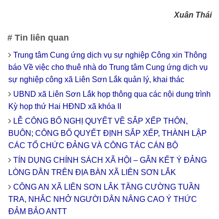
Xuân Thái
# Tin liên quan
Trung tâm Cung ứng dịch vụ sự nghiệp Công xin Thông
báo Về việc cho thuê nhà do Trung tâm Cung ứng dịch vụ
sự nghiệp công xã Liên Sơn Lắk quản lý, khai thác
UBND xã Liên Sơn Lắk họp thông qua các nội dung trình
Kỳ họp thứ Hai HĐND xã khóa II
LỄ CÔNG BỐ NGHỊ QUYẾT VỀ SẮP XẾP THÔN,
BUÔN; CÔNG BỐ QUYẾT ĐỊNH SẮP XẾP, THÀNH LẬP
CÁC TỔ CHỨC ĐẢNG VÀ CÔNG TÁC CÁN BỘ
TÍN DỤNG CHÍNH SÁCH XÃ HỘI – GẮN KẾT Ý ĐẢNG
LÒNG DÂN TRÊN ĐỊA BÀN XÃ LIÊN SƠN LẮK
CÔNG AN XÃ LIÊN SƠN LẮK TĂNG CƯỜNG TUẦN
TRA, NHẮC NHỞ NGƯỜI DÂN NÂNG CAO Ý THỨC
ĐẢM BẢO ANTT