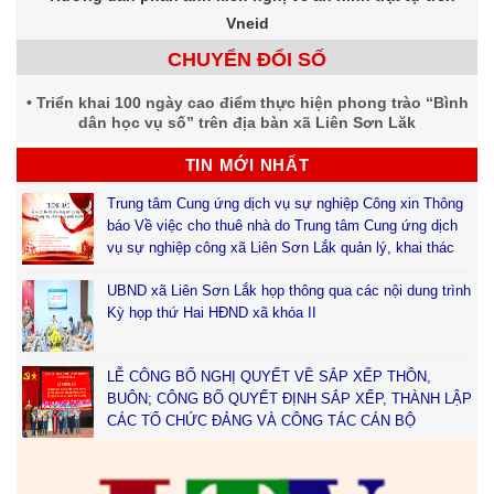
Vneid
CHUYỂN ĐỔI SỐ
Triển khai 100 ngày cao điểm thực hiện phong trào “Bình
dân học vụ số” trên địa bàn xã Liên Sơn Lăk
TIN MỚI NHẤT
Trung tâm Cung ứng dịch vụ sự nghiệp Công xin Thông
báo Về việc cho thuê nhà do Trung tâm Cung ứng dịch
vụ sự nghiệp công xã Liên Sơn Lắk quản lý, khai thác
UBND xã Liên Sơn Lắk họp thông qua các nội dung trình
Kỳ họp thứ Hai HĐND xã khóa II
LỄ CÔNG BỐ NGHỊ QUYẾT VỀ SẮP XẾP THÔN,
BUÔN; CÔNG BỐ QUYẾT ĐỊNH SẮP XẾP, THÀNH LẬP
CÁC TỔ CHỨC ĐẢNG VÀ CÔNG TÁC CÁN BỘ