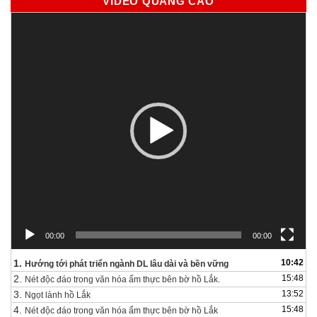
VIDEO QUẢNG CÁO
Trình
chơi
Video
00:00
00:00
1.
10:42
Hướng tới phát triển ngành DL lâu dài và bền vững
2.
15:48
Nét độc đáo trong văn hóa ẩm thực bên bờ hồ Lắk.
3.
13:52
Ngọt lành hồ Lắk
4.
15:48
Nét độc đáo trong văn hóa ẩm thực bên bờ hồ Lắk