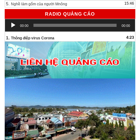
5.
15:46
Nghề làm gốm của người Mnông
RADIO QUẢNG CÁO
Trình
00:00
00:00
chơi
Audio
1.
4:23
Thông điệp virus Corona