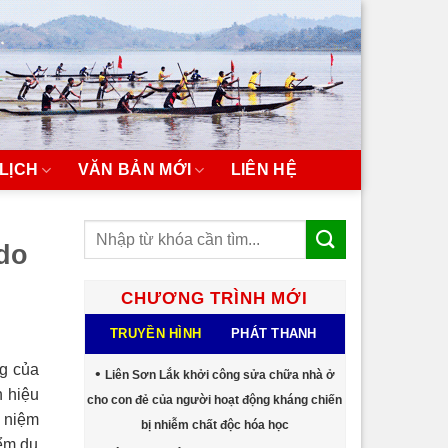
LỊCH
VĂN BẢN MỚI
LIÊN HỆ
 do
CHƯƠNG TRÌNH MỚI
TRUYỀN HÌNH
PHÁT THANH
ng của
Liên Sơn Lắk khởi công sửa chữa nhà ở
n hiệu
cho con đẻ của người hoạt động kháng chiến
u niệm
bị nhiễm chất độc hóa học
iểm du