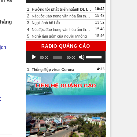
nh và
1.
10:42
Hướng tới phát triển ngành DL lâu dài và bền vững
2.
15:48
Nét độc đáo trong văn hóa ẩm thực bên bờ hồ Lắk.
Thắng
3.
13:52
Ngọt lành hồ Lắk
4.
15:48
Nét độc đáo trong văn hóa ẩm thực bên bờ hồ Lắk
5.
15:46
Nghề làm gốm của người Mnông
RADIO QUẢNG CÁO
ịch
Trình
Sử
00:00
00:00
chơi
dụng
Audio
các
1.
4:23
Thông điệp virus Corona
phím
mũi
tên
Lên/Xuống
để
C
tăng
hoặc
giảm
âm
lượng.