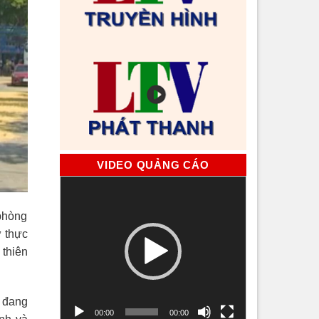
VIDEO QUẢNG CÁO
Trình
chơi
Video
 phòng
ư thực
 thiên
k đang
00:00
00:00