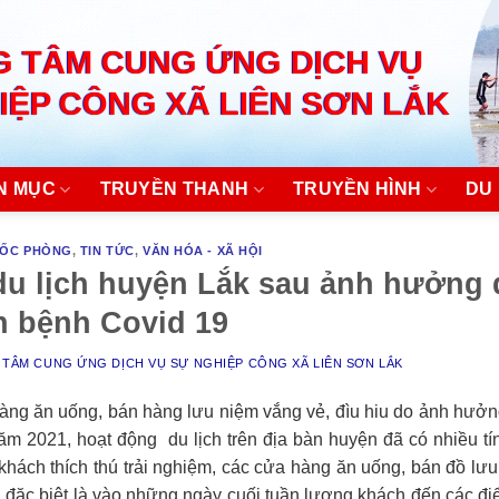
 TÂM CUNG ỨNG DỊCH VỤ
IỆP CÔNG XÃ LIÊN SƠN LẮK
N MỤC
TRUYỀN THANH
TRUYỀN HÌNH
DU 
UỐC PHÒNG
,
TIN TỨC
,
VĂN HÓA - XÃ HỘI
 du lịch huyện Lắk sau ảnh hưởng
h bệnh Covid 19
TÂM CUNG ỨNG DỊCH VỤ SỰ NGHIỆP CÔNG XÃ LIÊN SƠN LẮK
hàng ăn uống, bán hàng lưu niệm vắng vẻ, đìu hiu do ảnh hưở
m 2021, hoạt động du lịch trên địa bàn huyện đã có nhiều tí
hách thích thú trải nghiệm, các cửa hàng ăn uống, bán đồ lư
, đặc biệt là vào những ngày cuối tuần lượng khách đến các đ