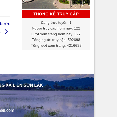
THỐNG KÊ TRUY CẬP
Đang trực tuyến: 1
i bước
Người truy cập hôm nay: 122
1
Lượt xem trang hôm nay: 627
Tổng người truy cập: 592698
Tổng lượt xem trang: 4216633
NG XÃ LIÊN SƠN LẮK
.
ail.com