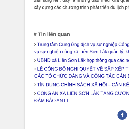
dần tăng lên, đây là những dấu hiệu khả qu
xây dựng các chương trình phát triển du lịch ph
# Tin liên quan
Trung tâm Cung ứng dịch vụ sự nghiệp Công
vụ sự nghiệp công xã Liên Sơn Lắk quản lý, k
UBND xã Liên Sơn Lắk họp thông qua các nộ
LỄ CÔNG BỐ NGHỊ QUYẾT VỀ SẮP XẾP T
CÁC TỔ CHỨC ĐẢNG VÀ CÔNG TÁC CÁN 
TÍN DỤNG CHÍNH SÁCH XÃ HỘI – GẮN K
CÔNG AN XÃ LIÊN SƠN LẮK TĂNG CƯỜ
ĐẢM BẢO ANTT