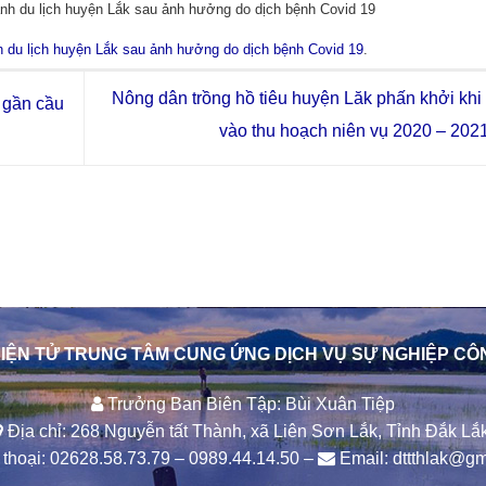
ành du lịch huyện Lắk sau ảnh hưởng do dịch bệnh Covid 19
h du lịch huyện Lắk sau ảnh hưởng do dịch bệnh Covid 19
.
Nông dân trồng hồ tiêu huyện Lăk phấn khởi kh
 gần cầu
vào thu hoạch niên vụ 2020 – 202
IỆN TỬ TRUNG TÂM CUNG ỨNG DỊCH VỤ SỰ NGHIỆP CÔ
Trưởng Ban Biên Tập: Bùi Xuân Tiệp
Địa chỉ: 268 Nguyễn tất Thành, xã Liên Sơn Lắk, Tỉnh Đắk Lắk
thoại:
02628.58.73.79
–
0989.44.14.50
–
Email:
dttthlak@gm