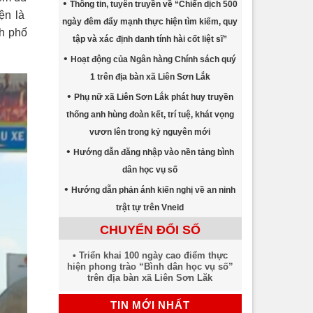
Thông tin, tuyên truyền về “Chiến dịch 500
ện là
ngày đêm đẩy mạnh thực hiện tìm kiếm, quy
nh phố
tập và xác định danh tính hài cốt liệt sĩ”
Hoạt động của Ngân hàng Chính sách quý
1 trên địa bàn xã Liên Sơn Lắk
Phụ nữ xã Liên Sơn Lắk phát huy truyền
thống anh hùng đoàn kết, trí tuệ, khát vọng
vươn lên trong kỷ nguyên mới
Hướng dẫn đăng nhập vào nền tảng bình
dân học vụ số
Hướng dẫn phản ánh kiến nghị về an ninh
trật tự trên Vneid
CHUYỂN ĐỔI SỐ
Triển khai 100 ngày cao điểm thực
hiện phong trào “Bình dân học vụ số”
trên địa bàn xã Liên Sơn Lăk
TIN MỚI NHẤT