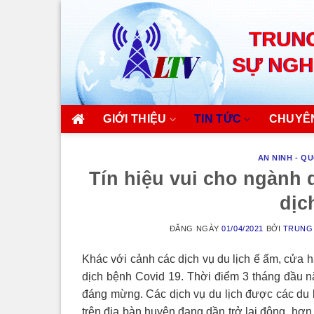
Skip
to
TRUNG
content
SỰ NGH
GIỚI THIỆU
TIN TỨC
CHUYÊ
AN NINH - Q
Tín hiệu vui cho ngành
dịc
ĐĂNG NGÀY
01/04/2021
BỞI
TRUNG 
Khác với cảnh các dịch vụ du lịch ế ẩm, cửa 
dịch bệnh Covid 19. Thời điểm 3 tháng đầu nă
đáng mừng. Các dịch vụ du lịch được các du k
trên địa bàn huyện đang dần trở lại đông hơn