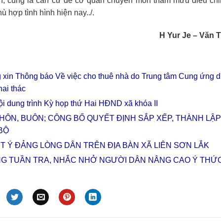
an, cũng là căn cứ để cơ quan chuyên môn tham mưu điều chỉ
ù hợp tình hình hiện nay../.
H Yur Je – Văn 
 xin Thông báo Về việc cho thuê nhà do Trung tâm Cung ứng d
hai thác
i dung trình Kỳ họp thứ Hai HĐND xã khóa II
HÔN, BUÔN; CÔNG BỐ QUYẾT ĐỊNH SẮP XẾP, THÀNH LẬP
BỘ
ẾT Ý ĐẢNG LÒNG DÂN TRÊN ĐỊA BÀN XÃ LIÊN SƠN LẮK
NG TUẦN TRA, NHẮC NHỞ NGƯỜI DÂN NÂNG CAO Ý THỨ