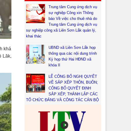
Trung tâm Cung ứng dịch vụ
sự nghiệp Công xin Thông
báo Về việc cho thuê nhà do
Trung tâm Cung ứng dịch vụ
sự nghiệp công xã Liên Sơn Lắk quản lý,
khai thác
UBND xã Liên Sơn Lắk họp
h khá
thông qua các nội dung trình
ồ Lăk,
Kỳ họp thứ Hai HĐND xã
khóa II
LỄ CÔNG BỐ NGHỊ QUYẾT
VỀ SẮP XẾP THÔN, BUÔN;
CÔNG BỐ QUYẾT ĐỊNH
SẮP XẾP, THÀNH LẬP CÁC
TỔ CHỨC ĐẢNG VÀ CÔNG TÁC CÁN BỘ