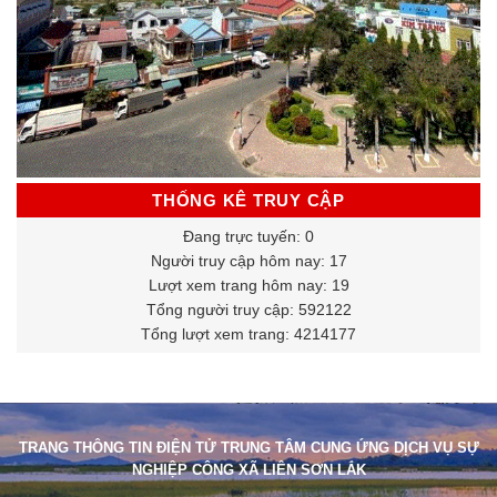
THỐNG KÊ TRUY CẬP
Đang trực tuyến: 0
Người truy cập hôm nay: 17
Lượt xem trang hôm nay: 19
Tổng người truy cập: 592122
Tổng lượt xem trang: 4214177
TRANG THÔNG TIN ĐIỆN TỬ TRUNG TÂM CUNG ỨNG DỊCH VỤ SỰ
NGHIỆP CÔNG XÃ LIÊN SƠN LẮK