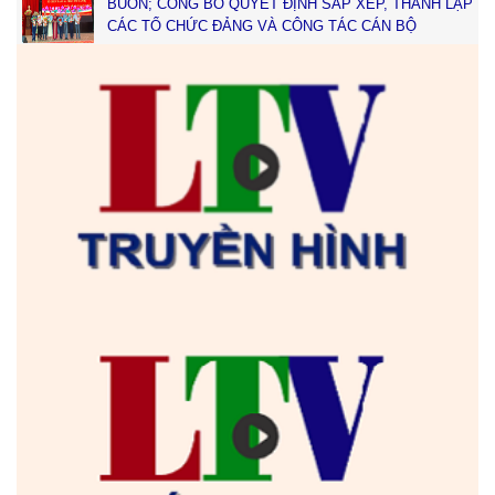
BUÔN; CÔNG BỐ QUYẾT ĐỊNH SẮP XẾP, THÀNH LẬP
CÁC TỔ CHỨC ĐẢNG VÀ CÔNG TÁC CÁN BỘ