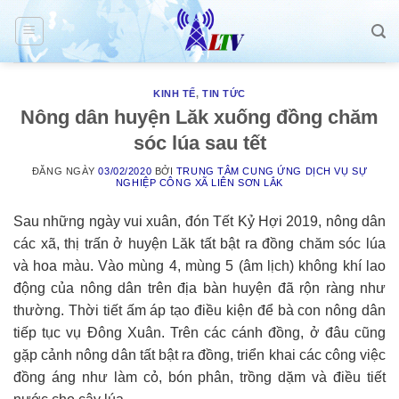
Skip
to
content
KINH TẾ
,
TIN TỨC
Nông dân huyện Lăk xuống đồng chăm
sóc lúa sau tết
ĐĂNG NGÀY
03/02/2020
BỞI
TRUNG TÂM CUNG ỨNG DỊCH VỤ SỰ
NGHIỆP CÔNG XÃ LIÊN SƠN LẮK
Sau những ngày vui xuân, đón Tết Kỷ Hợi 2019, nông dân
các xã, thị trấn ở huyện Lăk tất bật ra đồng chăm sóc lúa
và hoa màu. Vào mùng 4, mùng 5 (âm lịch) không khí lao
động của nông dân trên địa bàn huyện đã rộn ràng như
thường. Thời tiết ấm áp tạo điều kiện để bà con nông dân
tiếp tục vụ Đông Xuân. Trên các cánh đồng, ở đâu cũng
gặp cảnh nông dân tất bật ra đồng, triển khai các công việc
đồng áng như làm cỏ, bón phân, trồng dặm và điều tiết