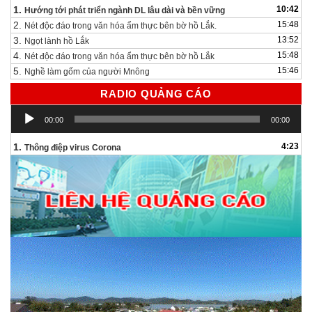
1.
10:42
Hướng tới phát triển ngành DL lâu dài và bền vững
2.
15:48
Nét độc đáo trong văn hóa ẩm thực bên bờ hồ Lắk.
3.
13:52
Ngọt lành hồ Lắk
4.
15:48
Nét độc đáo trong văn hóa ẩm thực bên bờ hồ Lắk
5.
15:46
Nghề làm gốm của người Mnông
RADIO QUẢNG CÁO
Trình
00:00
00:00
chơi
Audio
1.
4:23
Thông điệp virus Corona