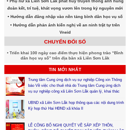
Phụ nữ xã Liên Sơn Lắk phát huy truyền thống anh hùng
đoàn kết, trí tuệ, khát vọng vươn lên trong kỷ nguyên mới
Hướng dẫn đăng nhập vào nền tảng bình dân học vụ số
Hướng dẫn phản ánh kiến nghị về an ninh trật tự trên
Vneid
CHUYỂN ĐỔI SỐ
Triển khai 100 ngày cao điểm thực hiện phong trào “Bình
dân học vụ số” trên địa bàn xã Liên Sơn Lăk
TIN MỚI NHẤT
Trung tâm Cung ứng dịch vụ sự nghiệp Công xin Thông
báo Về việc cho thuê nhà do Trung tâm Cung ứng dịch
vụ sự nghiệp công xã Liên Sơn Lắk quản lý, khai thác
UBND xã Liên Sơn Lắk họp thông qua các nội dung trình
Kỳ họp thứ Hai HĐND xã khóa II
LỄ CÔNG BỐ NGHỊ QUYẾT VỀ SẮP XẾP THÔN,