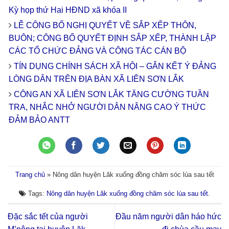
Kỳ họp thứ Hai HĐND xã khóa II
LỄ CÔNG BỐ NGHỊ QUYẾT VỀ SẮP XẾP THÔN,
BUÔN; CÔNG BỐ QUYẾT ĐỊNH SẮP XẾP, THÀNH LẬP
CÁC TỔ CHỨC ĐẢNG VÀ CÔNG TÁC CÁN BỘ
TÍN DỤNG CHÍNH SÁCH XÃ HỘI – GẮN KẾT Ý ĐẢNG
LÒNG DÂN TRÊN ĐỊA BÀN XÃ LIÊN SƠN LẮK
CÔNG AN XÃ LIÊN SƠN LẮK TĂNG CƯỜNG TUẦN
TRA, NHẮC NHỞ NGƯỜI DÂN NÂNG CAO Ý THỨC
ĐẢM BẢO ANTT
Trang chủ
»
Nông dân huyện Lăk xuống đồng chăm sóc lúa sau tết
Tags:
Nông dân huyện Lăk xuống đồng chăm sóc lúa sau tết
.
Đặc sắc tết của người
Đầu năm người dân háo hức