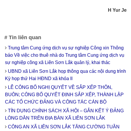
H Yur Je
# Tin liên quan
Trung tâm Cung ứng dịch vụ sự nghiệp Công xin Thông
báo Về việc cho thuê nhà do Trung tâm Cung ứng dịch vụ
sự nghiệp công xã Liên Sơn Lắk quản lý, khai thác
UBND xã Liên Sơn Lắk họp thông qua các nội dung trình
Kỳ họp thứ Hai HĐND xã khóa II
LỄ CÔNG BỐ NGHỊ QUYẾT VỀ SẮP XẾP THÔN,
BUÔN; CÔNG BỐ QUYẾT ĐỊNH SẮP XẾP, THÀNH LẬP
CÁC TỔ CHỨC ĐẢNG VÀ CÔNG TÁC CÁN BỘ
TÍN DỤNG CHÍNH SÁCH XÃ HỘI – GẮN KẾT Ý ĐẢNG
LÒNG DÂN TRÊN ĐỊA BÀN XÃ LIÊN SƠN LẮK
CÔNG AN XÃ LIÊN SƠN LẮK TĂNG CƯỜNG TUẦN