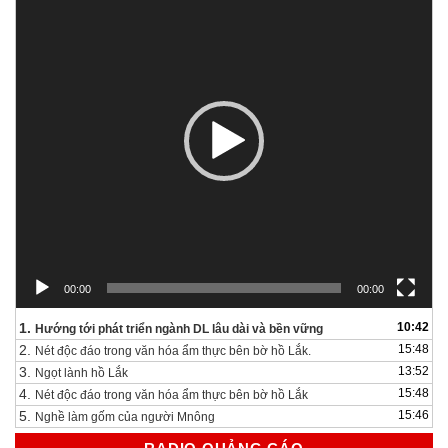
chơi
Video
00:00
00:00
1.
10:42
Hướng tới phát triển ngành DL lâu dài và bền vững
2.
15:48
Nét độc đáo trong văn hóa ẩm thực bên bờ hồ Lắk.
3.
13:52
Ngọt lành hồ Lắk
4.
15:48
Nét độc đáo trong văn hóa ẩm thực bên bờ hồ Lắk
5.
15:46
Nghề làm gốm của người Mnông