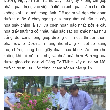
Đường Nguyễn Tất Thành. Cây hoa giấy không chỉ góp
phần quan trọng vào việc tô điểm cảnh quan, làm cho bầu
không khí tươi mát trong lành. Để tạo ra vẻ đẹp cho đoạn
đường quốc lộ chạy ngang qua trung tâm thị trấn thì cây
hoa giấy chính là sự lựa chọn hoàn hảo nhất, bởi lẽ cây
hoa giấy thường có nhiều màu sắc sặc sỡ khác nhau như
trắng, đỏ, cam, hồng, giúp đường chính của thị trấn thêm
phần rực rỡ. Dưới ánh nắng nhẹ nhàng khi tiết trời sang
thu, những bông hoa giấy đua nhau khoe sắc làm cho
không khí trở nên dịu nhẹ và thoải mái hơn. Đường hoa
được giao cho đơn vị Công Ty TNHH xây dựng và Môi
trường đô thị Đại Lộc trồng, chăm sóc và bảo quản.