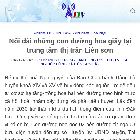
Skip
to
content
CHÍNH TRỊ
,
TIN TỨC
,
VĂN HÓA - XÃ HỘI
Nối dài những con đường hoa giấy tại
trung tâm thị trấn Liên sơn
ĐĂNG NGÀY
22/09/2020
BỞI
TRUNG TÂM CUNG ỨNG DỊCH VỤ SỰ
NGHIỆP CÔNG XÃ LIÊN SƠN LẮK
Để cụ thể hoá Nghị quyết của Ban Chấp hành Đảng bộ
huyện khoá XIV và XV về huy động các nguồn lực để đầu
tư cơ sở hạ tầng- trồng hoa hai bên đường theo hình thức
xã hội hoá, nhằm xây dựng và phát triển huyện Lăk đến
năm 2030 trở thành khu du lịch trọng điểm của tỉnh Đăk
Lăk. Cùng với sự đóng góp, hỗ trợ của các cơ quan, đơn
vị, tổ chức, Con đường hoa dọc 02 bên đường từ ngã 03
bưu điện huyện đến trụ sở Huyện ủy, UBND huyện, Thi