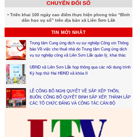
CHUYỂN ĐỔI SỐ
Triển khai 100 ngày cao điểm thực hiện phong trào “Bình
dân học vụ số” trên địa bàn xã Liên Sơn Lăk
TIN MỚI NHẤT
Trung tâm Cung ứng dịch vụ sự nghiệp Công xin Thông
báo Về việc cho thuê nhà do Trung tâm Cung ứng dịch
vụ sự nghiệp công xã Liên Sơn Lắk quản lý, khai thác
UBND xã Liên Sơn Lắk họp thông qua các nội dung trình
Kỳ họp thứ Hai HĐND xã khóa II
LỄ CÔNG BỐ NGHỊ QUYẾT VỀ SẮP XẾP THÔN,
BUÔN; CÔNG BỐ QUYẾT ĐỊNH SẮP XẾP, THÀNH LẬP
CÁC TỔ CHỨC ĐẢNG VÀ CÔNG TÁC CÁN BỘ