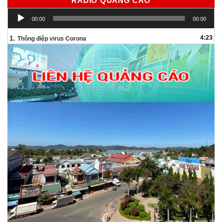
RADIO QUẢNG CÁO
Trình
00:00
00:00
chơi
Audio
1.
4:23
Thông điệp virus Corona