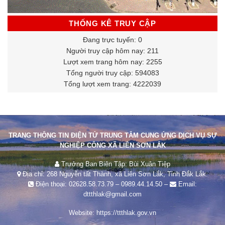
THỐNG KÊ TRUY CẬP
Đang trực tuyến: 0
Người truy cập hôm nay: 211
Lượt xem trang hôm nay: 2255
Tổng người truy cập: 594083
Tổng lượt xem trang: 4222039
TRANG THÔNG TIN ĐIỆN TỬ TRUNG TÂM CUNG ỨNG DỊCH VỤ SỰ
NGHIỆP CÔNG XÃ LIÊN SƠN LẮK
Trưởng Ban Biên Tập: Bùi Xuân Tiệp
Địa chỉ: 268 Nguyễn tất Thành, xã Liên Sơn Lắk, Tỉnh Đắk Lắk.
Điện thoại:
02628.58.73.79
–
0989.44.14.50
–
Email:
dttthlak@gmail.com
Website:
https://ttthlak.gov.vn