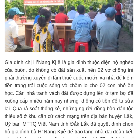
Gia đình chị H’Nang Kjiê là gia đình thuộc diện hộ nghèo
của buôn, do không có đất sản xuất nên 02 vợ chồng trẻ
phải thường xuyên đi làm thuê cuốc mướn xa nhà để kiếm
tiền trang trải cuộc sống và chăm lo cho 02 con nhỏ ăn
học. Căn nhà tranh vách đất được dựng lên ở tạm bợ đã
xuống cấp nhiều năm nay nhưng không có tiền để tu sửa
lại. Qua rà soát thống kê, những người đồng bào dân tộc
thiểu số ở khu căn cứ cách mạng trên địa bàn huyện Lăk,
Uỷ ban MTTQ Việt Nam tỉnh Đắk Lắk đã quyết định chọn
hộ gia đình bà H’ Nang Kjiê để trao tặng nhà đại đoàn kết,