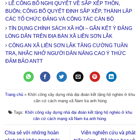
LỄ CÔNG BỐ NGHỊ QUYẾT VỀ SẮP XẾP THÔN,
BUÔN; CÔNG BỐ QUYẾT ĐỊNH SẮP XẾP, THÀNH LẬP
CÁC TỔ CHỨC ĐẢNG VÀ CÔNG TÁC CÁN BỘ
TÍN DỤNG CHÍNH SÁCH XÃ HỘI – GẮN KẾT Ý ĐẢNG
LÒNG DÂN TRÊN ĐỊA BÀN XÃ LIÊN SƠN LẮK
CÔNG AN XÃ LIÊN SƠN LẮK TĂNG CƯỜNG TUẦN
TRA, NHẮC NHỞ NGƯỜI DÂN NÂNG CAO Ý THỨC
ĐẢM BẢO ANTT
Trang chủ
»
Khởi công xây dựng nhà đại đoàn kết tặng hộ nghèo ở khu
căn cứ cách mạng xã Nam ka anh hùng
Tags:
Khởi công xây dựng nhà đại đoàn kết tặng hộ nghèo ở khu
căn cứ cách mạng xã Nam ka anh hùng
.
Chia sẻ với những hoàn
Viện nghiên cứu và phát