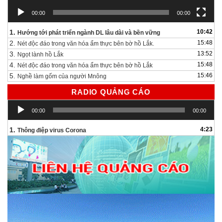
00:00
00:00
1.
10:42
Hướng tới phát triển ngành DL lâu dài và bền vững
2.
15:48
Nét độc đáo trong văn hóa ẩm thực bên bờ hồ Lắk.
3.
13:52
Ngọt lành hồ Lắk
4.
15:48
Nét độc đáo trong văn hóa ẩm thực bên bờ hồ Lắk
5.
15:46
Nghề làm gốm của người Mnông
RADIO QUẢNG CÁO
Trình
00:00
00:00
chơi
Audio
1.
4:23
Thông điệp virus Corona