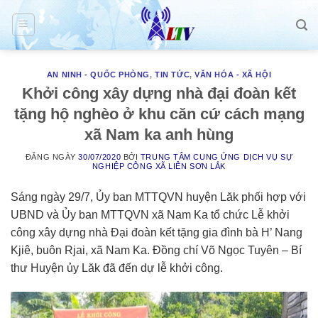
Skip
to
content
AN NINH - QUỐC PHÒNG
,
TIN TỨC
,
VĂN HÓA - XÃ HỘI
Khởi công xây dựng nhà đại đoàn kết
tặng hộ nghèo ở khu căn cứ cách mạng
xã Nam ka anh hùng
ĐĂNG NGÀY
30/07/2020
BỞI
TRUNG TÂM CUNG ỨNG DỊCH VỤ SỰ
NGHIỆP CÔNG XÃ LIÊN SƠN LẮK
Sáng ngày 29/7, Ủy ban MTTQVN huyện Lăk phối hợp với
UBND và Ủy ban MTTQVN xã Nam Ka tổ chức Lễ khởi
công xây dựng nhà Đại đoàn kết tặng gia đình bà H’ Nang
Kjiê, buôn Rjai, xã Nam Ka. Đồng chí Võ Ngọc Tuyên – Bí
thư Huyện ủy Lăk đã đến dự lễ khởi công.