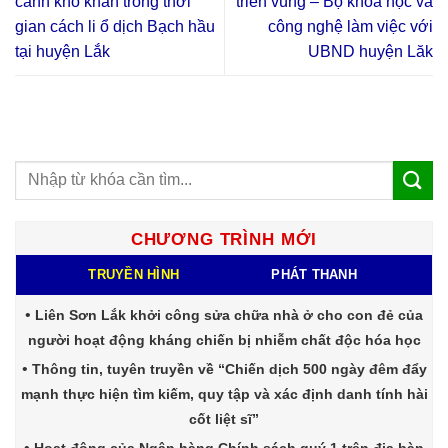
cảnh khó khăn trong thời
triển vùng – Bộ khoa học và
gian cách li ổ dịch Bạch hầu
công nghệ làm việc với
tại huyện Lắk
UBND huyện Lăk
CHƯƠNG TRÌNH MỚI
TRUYỀN HÌNH
PHÁT THANH
Liên Sơn Lắk khởi công sửa chữa nhà ở cho con đẻ của
người hoạt động kháng chiến bị nhiễm chất độc hóa học
Thông tin, tuyên truyền về “Chiến dịch 500 ngày đêm đẩy
mạnh thực hiện tìm kiếm, quy tập và xác định danh tính hài
cốt liệt sĩ”
Hoạt động của Ngân hàng Chính sách quý 1 trên địa bàn