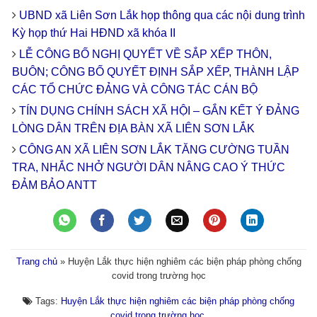
UBND xã Liên Sơn Lắk họp thông qua các nội dung trình
Kỳ họp thứ Hai HĐND xã khóa II
LỄ CÔNG BỐ NGHỊ QUYẾT VỀ SẮP XẾP THÔN,
BUÔN; CÔNG BỐ QUYẾT ĐỊNH SẮP XẾP, THÀNH LẬP
CÁC TỔ CHỨC ĐẢNG VÀ CÔNG TÁC CÁN BỘ
TÍN DỤNG CHÍNH SÁCH XÃ HỘI – GẮN KẾT Ý ĐẢNG
LÒNG DÂN TRÊN ĐỊA BÀN XÃ LIÊN SƠN LẮK
CÔNG AN XÃ LIÊN SƠN LẮK TĂNG CƯỜNG TUẦN
TRA, NHẮC NHỞ NGƯỜI DÂN NÂNG CAO Ý THỨC
ĐẢM BẢO ANTT
Trang chủ
»
Huyện Lắk thực hiện nghiêm các biện pháp phòng chống
covid trong trường học
Tags:
Huyện Lắk thực hiện nghiêm các biện pháp phòng chống
covid trong trường học
.