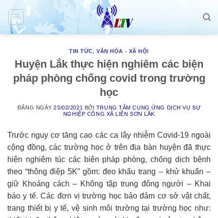
Skip
to
content
TIN TỨC
,
VĂN HÓA - XÃ HỘI
Huyện Lắk thực hiện nghiêm các biện
pháp phòng chống covid trong trường
học
ĐĂNG NGÀY
23/02/2021
BỞI
TRUNG TÂM CUNG ỨNG DỊCH VỤ SỰ
NGHIỆP CÔNG XÃ LIÊN SƠN LẮK
Trước nguy cơ tăng cao các ca lây nhiễm Covid-19 ngoài
cộng đồng, các trường học ở trên địa bàn huyện đã thực
hiện nghiêm túc các biện pháp phòng, chống dịch bệnh
theo “thông điệp 5K” gồm: đeo khẩu trang – khử khuẩn –
giữ Khoảng cách – Không tập trung đông người – Khai
báo y tế. Các đơn vị trường học bảo đảm cơ sở vật chất,
trang thiết bị y tế, vệ sinh môi trường tại trường học như: