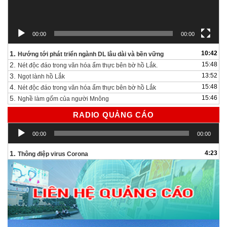
00:00
00:00
1.
10:42
Hướng tới phát triển ngành DL lâu dài và bền vững
2.
15:48
Nét độc đáo trong văn hóa ẩm thực bên bờ hồ Lắk.
3.
13:52
Ngọt lành hồ Lắk
4.
15:48
Nét độc đáo trong văn hóa ẩm thực bên bờ hồ Lắk
5.
15:46
Nghề làm gốm của người Mnông
RADIO QUẢNG CÁO
Trình
00:00
00:00
chơi
Audio
1.
4:23
Thông điệp virus Corona