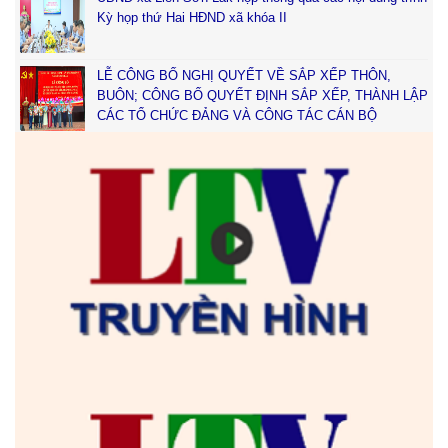
Kỳ họp thứ Hai HĐND xã khóa II
LỄ CÔNG BỐ NGHỊ QUYẾT VỀ SẮP XẾP THÔN,
BUÔN; CÔNG BỐ QUYẾT ĐỊNH SẮP XẾP, THÀNH LẬP
CÁC TỔ CHỨC ĐẢNG VÀ CÔNG TÁC CÁN BỘ