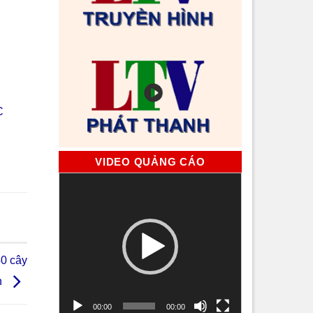
C
VIDEO QUẢNG CÁO
Trình
chơi
Video
0 cây
n
00:00
00:00