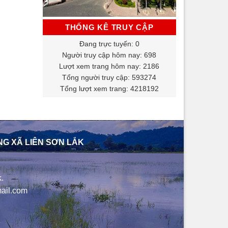
THỐNG KÊ TRUY CẬP
Đang trực tuyến: 0
Người truy cập hôm nay: 698
Lượt xem trang hôm nay: 2186
Tổng người truy cập: 593274
Tổng lượt xem trang: 4218192
NG XÃ LIÊN SƠN LẮK
.
ail.com