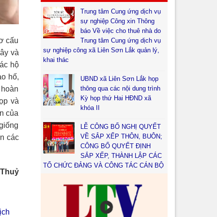
Trung tâm Cung ứng dịch vụ
sự nghiệp Công xin Thông
báo Về việc cho thuê nhà do
ơ cấu
Trung tâm Cung ứng dịch vụ
sự nghiệp công xã Liên Sơn Lắk quản lý,
cây và
khai thác
các hộ
ào hố,
UBND xã Liên Sơn Lắk họp
thông qua các nội dung trình
ó hoàn
Kỳ họp thứ Hai HĐND xã
họp và
khóa II
ôn của
 giống
LỄ CÔNG BỐ NGHỊ QUYẾT
VỀ SẮP XẾP THÔN, BUÔN;
ện các
CÔNG BỐ QUYẾT ĐỊNH
SẮP XẾP, THÀNH LẬP CÁC
TỔ CHỨC ĐẢNG VÀ CÔNG TÁC CÁN BỘ
 Thuỷ
ịch