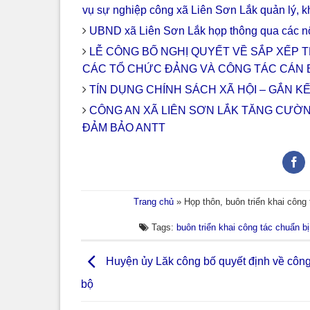
vụ sự nghiệp công xã Liên Sơn Lắk quản lý, k
UBND xã Liên Sơn Lắk họp thông qua các nộ
LỄ CÔNG BỐ NGHỊ QUYẾT VỀ SẮP XẾP T
CÁC TỔ CHỨC ĐẢNG VÀ CÔNG TÁC CÁN 
TÍN DỤNG CHÍNH SÁCH XÃ HỘI – GẮN K
CÔNG AN XÃ LIÊN SƠN LẮK TĂNG CƯỜ
ĐẢM BẢO ANTT
Trang chủ
»
Họp thôn, buôn triển khai công 
Tags:
buôn triển khai công tác chuẩn bị
Huyện ủy Lăk công bố quyết định về công
bộ