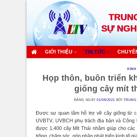
Skip
to
TRUNG
content
SỰ NGH
GIỚI THIỆU
TIN TỨC
CHUYÊ
KINH
Họp thôn, buôn triển kh
giống cây mít t
ĐĂNG NGÀY
01/06/2021
BỞI
TRUNG 
Được sự quan tâm hỗ trợ về cây giống từ c
UVBTV, UVBCH phụ trách địa bàn và Công t
được 1.400 cây Mít Thái nhằm giúp cho các 
trồng, chăm sóc, góp phần phát triển kinh tế gi