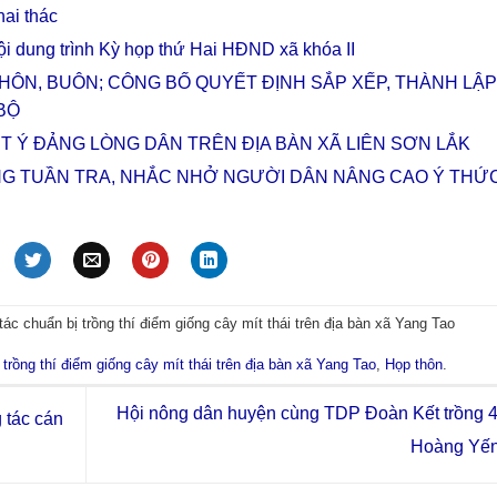
hai thác
i dung trình Kỳ họp thứ Hai HĐND xã khóa II
HÔN, BUÔN; CÔNG BỐ QUYẾT ĐỊNH SẮP XẾP, THÀNH LẬP
BỘ
ẾT Ý ĐẢNG LÒNG DÂN TRÊN ĐỊA BÀN XÃ LIÊN SƠN LẮK
NG TUẦN TRA, NHẮC NHỞ NGƯỜI DÂN NÂNG CAO Ý THỨ
tác chuẩn bị trồng thí điểm giống cây mít thái trên địa bàn xã Yang Tao
 trồng thí điểm giống cây mít thái trên địa bàn xã Yang Tao
,
Họp thôn
.
Hội nông dân huyện cùng TDP Đoàn Kết trồng 4
 tác cán
Hoàng Yế