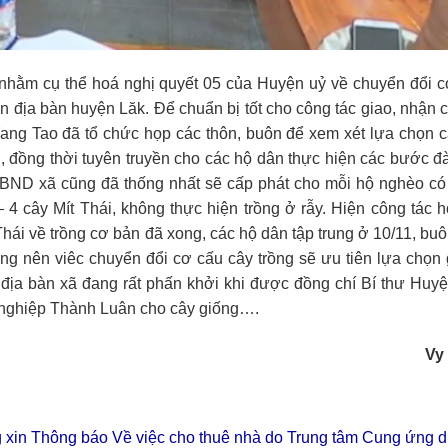
 nhằm cụ thể hoá nghị quyết 05 của Huyện uỷ về chuyển đổi c
ên địa bàn huyện Lăk. Để chuẩn bị tốt cho công tác giao, nhận 
ang Tao đã tổ chức họp các thôn, buôn để xem xét lựa chọn 
, đồng thời tuyên truyền cho các hộ dân thực hiện các bước đ
 UBND xã cũng đã thống nhất sẽ cấp phát cho mỗi hộ nghèo c
 4 cây Mít Thái, không thực hiện trồng ở rẫy. Hiện công tác 
Thái về trồng cơ bản đã xong, các hộ dân tập trung ở 10/11, bu
ng nên viêc chuyển đổi cơ cấu cây trồng sẽ ưu tiên lựa chọn
 địa bàn xã đang rất phấn khởi khi được đồng chí Bí thư Huy
h nghiệp Thành Luân cho cây giống….
Vy
 xin Thông báo Về việc cho thuê nhà do Trung tâm Cung ứng d