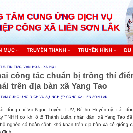
 TÂM CUNG ỨNG DỊCH VỤ
IỆP CÔNG XÃ LIÊN SƠN LẮK
N MỤC
TRUYỀN THANH
TRUYỀN HÌNH
DU 
 TẾ
,
TIN TỨC
,
VĂN HÓA - XÃ HỘI
ai công tác chuẩn bị trồng thí đi
hái trên địa bàn xã Yang Tao
TÂM CUNG ỨNG DỊCH VỤ SỰ NGHIỆP CÔNG XÃ LIÊN SƠN LẮK
ác đồng chí Võ Ngọc Tuyên, TUV, Bí thư Huyện uỷ, các đồn
y TNHH cơ khí ô tô Thành Luân, nhân dân xã Yang Tao đã
hộ nghèo có hoàn cảnh khó khăn trên địa bàn xã có giống c
a đình.