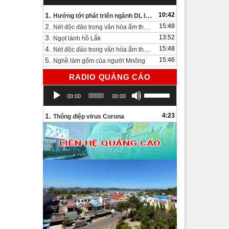
1.
10:42
Hướng tới phát triển ngành DL lâu dài và bền vững
2.
15:48
Nét độc đáo trong văn hóa ẩm thực bên bờ hồ Lắk.
3.
13:52
Ngọt lành hồ Lắk
4.
15:48
Nét độc đáo trong văn hóa ẩm thực bên bờ hồ Lắk
5.
15:46
Nghề làm gốm của người Mnông
RADIO QUẢNG CÁO
Trình
Sử
00:00
00:00
chơi
dụng
Audio
các
1.
4:23
Thông điệp virus Corona
phím
mũi
tên
Lên/Xuống
để
tăng
hoặc
giảm
âm
lượng.