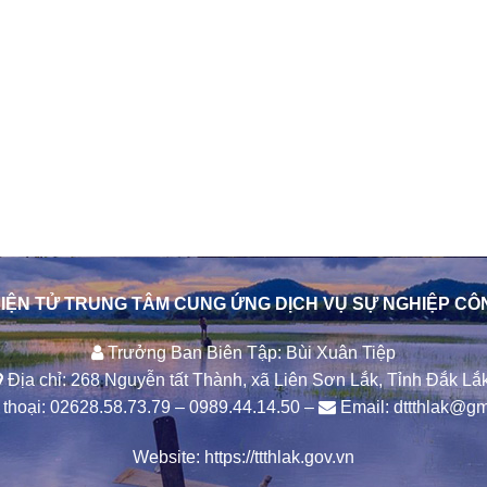
IỆN TỬ TRUNG TÂM CUNG ỨNG DỊCH VỤ SỰ NGHIỆP CÔ
Trưởng Ban Biên Tập: Bùi Xuân Tiệp
Địa chỉ: 268 Nguyễn tất Thành, xã Liên Sơn Lắk, Tỉnh Đắk Lắk
thoại:
02628.58.73.79
–
0989.44.14.50
–
Email:
dttthlak@gm
Website:
https://ttthlak.gov.vn