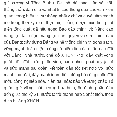
giữ cương vị Tổng Bí thư. Đại hội đã thảo luận sôi nổi,
thẳng thắn, dân chủ và nhất trí cao thông qua các văn kiện
quan trọng; biểu thị sự thống nhất ý chí và quyết tâm mạnh
mẽ trong thời kỳ mới, thực hiện bằng được mục tiêu phát
triển tổng quát đã nêu trong Báo cáo chính trị: Nâng cao
năng lực lãnh đạo, năng lực cầm quyền và sức chiến đấu
của Đảng; xây dựng Đảng và hệ thống chính trị trong sạch,
vững mạnh toàn diện; củng cố niềm tin của nhân dân đối
với Đảng, Nhà nước, chế độ XHCN; khơi dậy khát vọng
phát triển đất nước phồn vinh, hạnh phúc, phát huy ý chí
và sức mạnh đại đoàn kết toàn dân tộc kết hợp với sức
mạnh thời đại; đẩy mạnh toàn diện, đồng bộ công cuộc đổi
mới, công nghiệp hóa, hiện đại hóa; bảo vệ vững chắc Tổ
quốc, giữ vững môi trường hòa bình, ổn định; phấn đấu
đến giữa thế kỷ 21, nước ta trở thành nước phát triển, theo
định hướng XHCN.