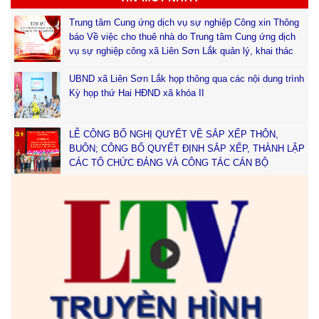
Trung tâm Cung ứng dịch vụ sự nghiệp Công xin Thông
báo Về việc cho thuê nhà do Trung tâm Cung ứng dịch
vụ sự nghiệp công xã Liên Sơn Lắk quản lý, khai thác
UBND xã Liên Sơn Lắk họp thông qua các nội dung trình
Kỳ họp thứ Hai HĐND xã khóa II
LỄ CÔNG BỐ NGHỊ QUYẾT VỀ SẮP XẾP THÔN,
BUÔN; CÔNG BỐ QUYẾT ĐỊNH SẮP XẾP, THÀNH LẬP
CÁC TỔ CHỨC ĐẢNG VÀ CÔNG TÁC CÁN BỘ