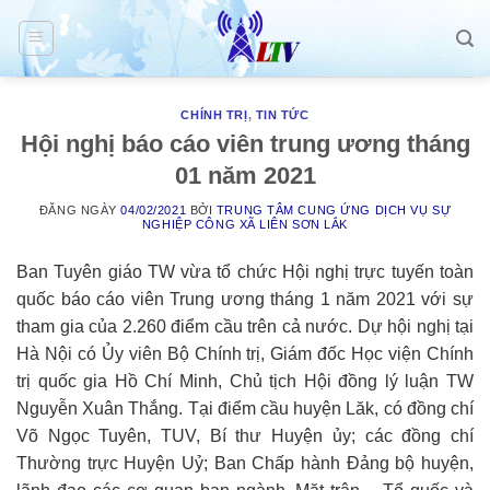
Skip
to
content
CHÍNH TRỊ
,
TIN TỨC
Hội nghị báo cáo viên trung ương tháng
01 năm 2021
ĐĂNG NGÀY
04/02/2021
BỞI
TRUNG TÂM CUNG ỨNG DỊCH VỤ SỰ
NGHIỆP CÔNG XÃ LIÊN SƠN LẮK
Ban Tuyên giáo TW vừa tổ chức Hội nghị trực tuyến toàn
quốc báo cáo viên Trung ương tháng 1 năm 2021 với sự
tham gia của 2.260 điểm cầu trên cả nước. Dự hội nghị tại
Hà Nội có Ủy viên Bộ Chính trị, Giám đốc Học viện Chính
trị quốc gia Hồ Chí Minh, Chủ tịch Hội đồng lý luận TW
Nguyễn Xuân Thắng. Tại điểm cầu huyện Lăk, có đồng chí
Võ Ngọc Tuyên, TUV, Bí thư Huyện ủy; các đồng chí
Thường trực Huyện Uỷ; Ban Chấp hành Đảng bộ huyện,