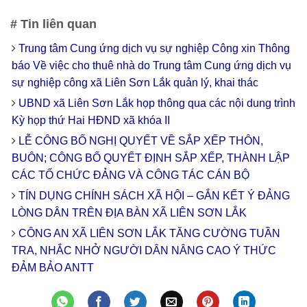
# Tin liên quan
Trung tâm Cung ứng dịch vụ sự nghiệp Công xin Thông
báo Về việc cho thuê nhà do Trung tâm Cung ứng dịch vụ
sự nghiệp công xã Liên Sơn Lắk quản lý, khai thác
UBND xã Liên Sơn Lắk họp thông qua các nội dung trình
Kỳ họp thứ Hai HĐND xã khóa II
LỄ CÔNG BỐ NGHỊ QUYẾT VỀ SẮP XẾP THÔN,
BUÔN; CÔNG BỐ QUYẾT ĐỊNH SẮP XẾP, THÀNH LẬP
CÁC TỔ CHỨC ĐẢNG VÀ CÔNG TÁC CÁN BỘ
TÍN DỤNG CHÍNH SÁCH XÃ HỘI – GẮN KẾT Ý ĐẢNG
LÒNG DÂN TRÊN ĐỊA BÀN XÃ LIÊN SƠN LẮK
CÔNG AN XÃ LIÊN SƠN LẮK TĂNG CƯỜNG TUẦN
TRA, NHẮC NHỞ NGƯỜI DÂN NÂNG CAO Ý THỨC
ĐẢM BẢO ANTT