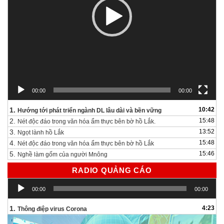
00:00
00:00
1.
10:42
Hướng tới phát triển ngành DL lâu dài và bền vững
2.
15:48
Nét độc đáo trong văn hóa ẩm thực bên bờ hồ Lắk.
3.
13:52
Ngọt lành hồ Lắk
4.
15:48
Nét độc đáo trong văn hóa ẩm thực bên bờ hồ Lắk
5.
15:46
Nghề làm gốm của người Mnông
RADIO QUẢNG CÁO
Trình
00:00
00:00
chơi
Audio
1.
4:23
Thông điệp virus Corona