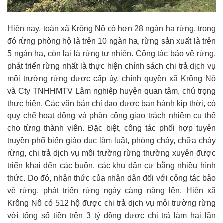
Hiện nay, toàn xã Krông Nô có hơn 28 ngàn ha rừng, trong
đó rừng phòng hộ là trên 10 ngàn ha, rừng sản xuất là trên
5 ngàn ha, còn lại là rừng tự nhiên. Công tác bảo vệ rừng,
phát triển rừng nhất là thực hiện chính sách chi trả dịch vụ
môi trường rừng được cấp ủy, chính quyền xã Krông Nô
và Cty TNHHMTV Lâm nghiệp huyện quan tâm, chú trọng
thực hiện. Các văn bản chỉ đạo được ban hành kịp thời, có
quy chế hoạt động và phân công giao trách nhiệm cụ thể
cho từng thành viên. Đặc biệt, công tác phối hợp tuyên
truyền phổ biến giáo dục lâm luật, phòng cháy, chữa cháy
rừng, chi trả dịch vụ môi trường rừng thường xuyên được
triển khai đến các buôn, các khu dân cư bằng nhiều hình
thức. Do đó, nhận thức của nhân dân đối với công tác bảo
vệ rừng, phát triển rừng ngày càng nâng lên. Hiện xã
Krông Nô có 512 hộ được chi trả dịch vụ môi trường rừng
với tổng số tiền trên 3 tỷ đồng được chi trả làm hai lần