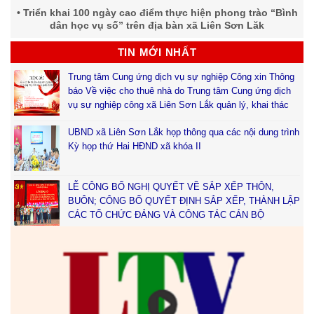
Triển khai 100 ngày cao điểm thực hiện phong trào “Bình
dân học vụ số” trên địa bàn xã Liên Sơn Lăk
TIN MỚI NHẤT
Trung tâm Cung ứng dịch vụ sự nghiệp Công xin Thông
báo Về việc cho thuê nhà do Trung tâm Cung ứng dịch
vụ sự nghiệp công xã Liên Sơn Lắk quản lý, khai thác
UBND xã Liên Sơn Lắk họp thông qua các nội dung trình
Kỳ họp thứ Hai HĐND xã khóa II
LỄ CÔNG BỐ NGHỊ QUYẾT VỀ SẮP XẾP THÔN,
BUÔN; CÔNG BỐ QUYẾT ĐỊNH SẮP XẾP, THÀNH LẬP
CÁC TỔ CHỨC ĐẢNG VÀ CÔNG TÁC CÁN BỘ