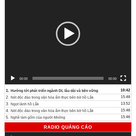
00:00
00:00
1.
10:42
Hướng tới phát triển ngành DL lâu dài và bền vững
2.
15:48
Nét độc đáo trong văn hóa ẩm thực bên bờ hồ Lắk.
3.
13:52
Ngọt lành hồ Lắk
4.
15:48
Nét độc đáo trong văn hóa ẩm thực bên bờ hồ Lắk
5.
15:46
Nghề làm gốm của người Mnông
RADIO QUẢNG CÁO
Trình