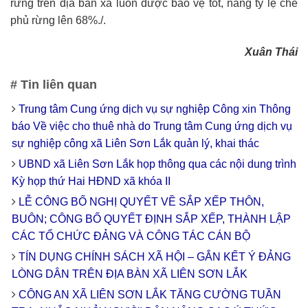
rừng trên địa bàn xã luôn được bảo vệ tốt, nâng tỷ lệ che
phủ rừng lên 68%./.
Xuân Thái
# Tin liên quan
Trung tâm Cung ứng dịch vụ sự nghiệp Công xin Thông
báo Về việc cho thuê nhà do Trung tâm Cung ứng dịch vụ
sự nghiệp công xã Liên Sơn Lắk quản lý, khai thác
UBND xã Liên Sơn Lắk họp thông qua các nội dung trình
Kỳ họp thứ Hai HĐND xã khóa II
LỄ CÔNG BỐ NGHỊ QUYẾT VỀ SẮP XẾP THÔN,
BUÔN; CÔNG BỐ QUYẾT ĐỊNH SẮP XẾP, THÀNH LẬP
CÁC TỔ CHỨC ĐẢNG VÀ CÔNG TÁC CÁN BỘ
TÍN DỤNG CHÍNH SÁCH XÃ HỘI – GẮN KẾT Ý ĐẢNG
LÒNG DÂN TRÊN ĐỊA BÀN XÃ LIÊN SƠN LẮK
CÔNG AN XÃ LIÊN SƠN LẮK TĂNG CƯỜNG TUẦN