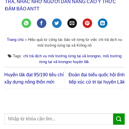
TRA, NHẮC NHỞ NGƯỜI DÂN NÂNG CAO Ý THỨC
ĐẢM BẢO ANTT
Trang chủ
»
Hiệu quả từ công tác bảo vệ rừng từ việc chi trả dịch vụ
môi trường rừng tại xã Krông nô
Tags:
chi trả dịch vụ môi trường rừng tại xã krongno
,
môi trường
rừng tại xã krongno huyện lăk
.
Huyện lăk đạt 95/190 tiêu chí
Đoàn đại biểu quốc hội tỉnh
xây dựng nông thôn mới
tiếp xúc cử tri tại huyện Lăk