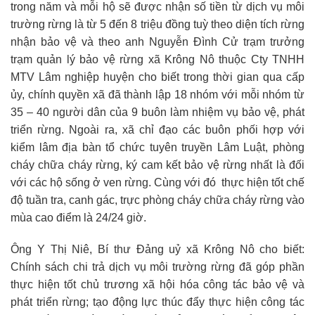
trong năm và mỗi hộ sẽ được nhận số tiền từ dịch vụ môi
trường rừng là từ 5 đến 8 triệu đồng tuỳ theo diện tích rừng
nhận bảo vệ và theo anh Nguyễn Đình Cử trạm trưởng
trạm quản lý bảo vệ rừng xã Krông Nô thuộc Cty TNHH
MTV Lâm nghiệp huyện cho biết trong thời gian qua cấp
ủy, chính quyền xã đã thành lập 18 nhóm với mỗi nhóm từ
35 – 40 người dân của 9 buôn làm nhiệm vụ bảo vệ, phát
triển rừng. Ngoài ra, xã chỉ đạo các buôn phối hợp với
kiểm lâm địa bàn tổ chức tuyên truyền Lâm Luật, phòng
cháy chữa cháy rừng, ký cam kết bảo vệ rừng nhất là đối
với các hộ sống ở ven rừng. Cùng với đó thực hiện tốt chế
độ tuần tra, canh gác, trực phòng cháy chữa cháy rừng vào
mùa cao điểm là 24/24 giờ.
Ông Y Thị Niê, Bí thư Đảng uỷ xã Krông Nô cho biết:
Chính sách chi trả dịch vụ môi trường rừng đã góp phần
thực hiện tốt chủ trương xã hội hóa công tác bảo vệ và
phát triển rừng; tạo động lực thúc đẩy thực hiện công tác