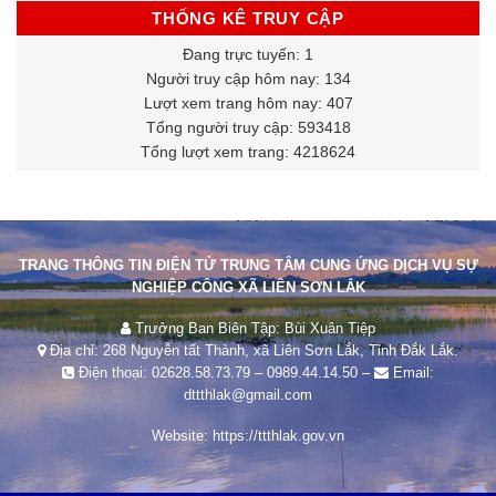
THỐNG KÊ TRUY CẬP
Đang trực tuyến: 1
Người truy cập hôm nay: 134
Lượt xem trang hôm nay: 407
Tổng người truy cập: 593418
Tổng lượt xem trang: 4218624
TRANG THÔNG TIN ĐIỆN TỬ TRUNG TÂM CUNG ỨNG DỊCH VỤ SỰ
NGHIỆP CÔNG XÃ LIÊN SƠN LẮK
Trưởng Ban Biên Tập: Bùi Xuân Tiệp
Địa chỉ: 268 Nguyễn tất Thành, xã Liên Sơn Lắk, Tỉnh Đắk Lắk.
Điện thoại:
02628.58.73.79
–
0989.44.14.50
–
Email:
dttthlak@gmail.com
Website:
https://ttthlak.gov.vn