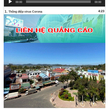
00:00
00:00
chơi
Audio
1.
4:23
Thông điệp virus Corona