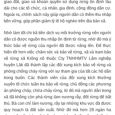
giao đất, giao và khoán quyền sử dụng rừng ổn định lâu
dài cho các tổ chức, cá nhân, gia đình, cộng đồng dân cư.
Ngoài ra, chính sách này giúp người dân có thêm thu nhập
bền vững, góp phần giảm tỷ lệ hộ nghèo trên địa bàn xã.
Nhờ làm tốt chi trả tiền dịch vụ môi trường rừng nên người
dân có được nguồn thu nhập ổn định từ rừng, nhờ đó mà ý
thức bảo vệ rừng của người đã được nâng lên. Để thực
hiện tốt hơn việc chăm sóc và bảo vệ rừng, xã và trạm bảo
vệ rừng xã Krông nô thuộc Cty TNHHMTV Lâm nghiệp
huyện Lăk đã thành lập các đội xung kích bảo vệ rừng và
phòng chống cháy rừng với sự tham gia của tất các hộ dân
trong buôn. Các thành viên của đội xung kích thường
xuyên tổ chức tuần tra bảo vệ rừng, chủ động các phương
án phòng cháy, chữa cháy rừng, từ đó mà người dân trong
xã đã không còn phá rừng làm nương rẫy, đốt rừng để bắt
thú. Bà con chỉ làm nương, rẩy tại những khu vực đã được
quy hoạch là đất sản xuất. Nhờ đó mà hơn 28 ngàn ha