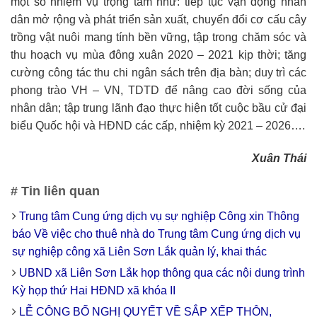
một só nhiệm vụ trọng tâm như: tiếp tục vận động nhân
dân mở rộng và phát triển sản xuất, chuyển đổi cơ cấu cây
trồng vật nuôi mang tính bền vững, tập trong chăm sóc và
thu hoạch vụ mùa đông xuân 2020 – 2021 kịp thời; tăng
cường công tác thu chi ngân sách trên địa bàn; duy trì các
phong trào VH – VN, TDTD để nâng cao đời sống của
nhân dân; tập trung lãnh đạo thực hiện tốt cuộc bầu cử đại
biểu Quốc hội và HĐND các cấp, nhiệm kỳ 2021 – 2026….
Xuân Thái
# Tin liên quan
Trung tâm Cung ứng dịch vụ sự nghiệp Công xin Thông
báo Về việc cho thuê nhà do Trung tâm Cung ứng dịch vụ
sự nghiệp công xã Liên Sơn Lắk quản lý, khai thác
UBND xã Liên Sơn Lắk họp thông qua các nội dung trình
Kỳ họp thứ Hai HĐND xã khóa II
LỄ CÔNG BỐ NGHỊ QUYẾT VỀ SẮP XẾP THÔN,