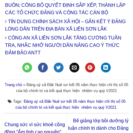
BUÔN; CÔNG BỐ QUYẾT ĐỊNH SẮP XẾP, THÀNH LẬP
CÁC TỔ CHỨC ĐẢNG VÀ CÔNG TÁC CÁN BỘ
TÍN DỤNG CHÍNH SÁCH XÃ HỘI – GẮN KẾT Ý ĐẢNG
LÒNG DÂN TRÊN ĐỊA BÀN XÃ LIÊN SƠN LẮK
CÔNG AN XÃ LIÊN SƠN LẮK TĂNG CƯỜNG TUẦN
TRA, NHẮC NHỞ NGƯỜI DÂN NÂNG CAO Ý THỨC
ĐẢM BẢO ANTT
Trang chủ
»
Đảng uỷ xã Đăk Nuê sơ kết 05 năm thực hiện chỉ thị số 05
của bộ chính trị và kết quả thực hiện nhiệm vụ quý I/2021
Tags:
Đảng uỷ xã Đăk Nuê sơ kết 05 năm thực hiện chỉ thị số 05
của bộ chính trị và kết quả thực hiện nhiệm vụ quý I/2021
.
Bế giảng lớp bồi dưỡng lý
Chung sức vì sức khoẻ cộng
luận chính trị dành cho Đảng
đồng “Ấm tình cao nguyên”