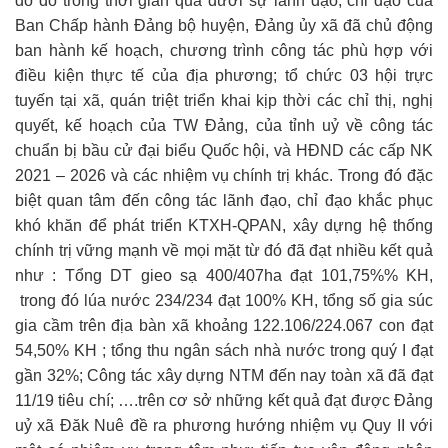
do đó trong thời gian qua dưới sự lãnh đạo, chỉ đạo của
Ban Chấp hành Đảng bộ huyện, Đảng ủy xã đã chủ động
ban hành kế hoạch, chương trình công tác phù hợp với
điều kiện thực tế của địa phương; tổ chức 03 hội trực
tuyến tại xã, quán triệt triển khai kịp thời các chỉ thị, nghị
quyết, kế hoạch của TW Đảng, của tỉnh uỷ về công tác
chuẩn bị bầu cử đại biểu Quốc hội, và HĐND các cấp NK
2021 – 2026 và các nhiệm vụ chính trị khác. Trong đó đặc
biệt quan tâm đến công tác lãnh đạo, chỉ đạo khắc phục
khó khăn để phát triển KTXH-QPAN, xây dựng hệ thống
chính trị vững mạnh về mọi mặt từ đó đã đạt nhiều kết quả
như : Tổng DT gieo sạ 400/407ha đạt 101,75%% KH,
trong đó lúa nước 234/234 đạt 100% KH, tổng số gia súc
gia cầm trên địa bàn xã khoảng 122.106/224.067 con đạt
54,50% KH ; tổng thu ngân sách nhà nước trong quý I đạt
gần 32%; Công tác xây dựng NTM đến nay toàn xã đã đạt
11/19 tiêu chí; ….trên cơ sở những kết quả đạt được Đảng
uỷ xã Đăk Nuê đề ra phương hướng nhiệm vụ Quy II với