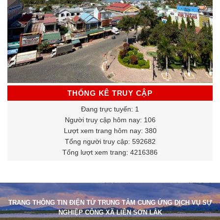
THỐNG KÊ TRUY CẬP
Đang trực tuyến: 1
Người truy cập hôm nay: 106
Lượt xem trang hôm nay: 380
Tổng người truy cập: 592682
Tổng lượt xem trang: 4216386
TRANG THÔNG TIN ĐIỆN TỬ TRUNG TÂM CUNG ỨNG DỊCH VỤ SỰ
NGHIỆP CÔNG XÃ LIÊN SƠN LẮK