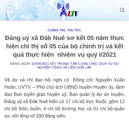
Skip
to
content
CHÍNH TRỊ
,
TIN TỨC
Đảng uỷ xã Đăk Nuê sơ kết 05 năm thực
hiện chỉ thị số 05 của bộ chính trị và kết
quả thực hiện nhiệm vụ quý I/2021
ĐĂNG NGÀY
20/04/2021
BỞI
TRUNG TÂM CUNG ỨNG DỊCH VỤ SỰ
NGHIỆP CÔNG XÃ LIÊN SƠN LẮK
Về dự và chỉ đạo hội nghị có Đồng chí: Nguyễn Xuân
Hoản, UVTV – Phó chủ tịch UBND huyện Huyện ủy, lãnh
đạo Ban tuyên giáo huyện uỷ, Ban quản lý dự án huyện,
Đảng uỷ xã Đăk Nuê hiện có 17 chi bộ trực thuộc, gồm 12
chi bộ thôn, buôn, 4 chi bộ trường học và 01 chi bộ quân
sự, với tổng số 200 đảng viên.