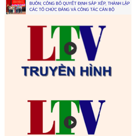
BUÔN; CÔNG BỐ QUYẾT ĐỊNH SẮP XẾP, THÀNH LẬP
CÁC TỔ CHỨC ĐẢNG VÀ CÔNG TÁC CÁN BỘ