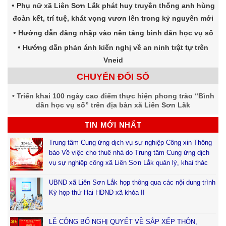
Phụ nữ xã Liên Sơn Lắk phát huy truyền thống anh hùng
đoàn kết, trí tuệ, khát vọng vươn lên trong kỷ nguyên mới
Hướng dẫn đăng nhập vào nền tảng bình dân học vụ số
Hướng dẫn phản ánh kiến nghị về an ninh trật tự trên
Vneid
CHUYỂN ĐỔI SỐ
Triển khai 100 ngày cao điểm thực hiện phong trào “Bình
dân học vụ số” trên địa bàn xã Liên Sơn Lăk
TIN MỚI NHẤT
Trung tâm Cung ứng dịch vụ sự nghiệp Công xin Thông
báo Về việc cho thuê nhà do Trung tâm Cung ứng dịch
vụ sự nghiệp công xã Liên Sơn Lắk quản lý, khai thác
UBND xã Liên Sơn Lắk họp thông qua các nội dung trình
Kỳ họp thứ Hai HĐND xã khóa II
LỄ CÔNG BỐ NGHỊ QUYẾT VỀ SẮP XẾP THÔN,