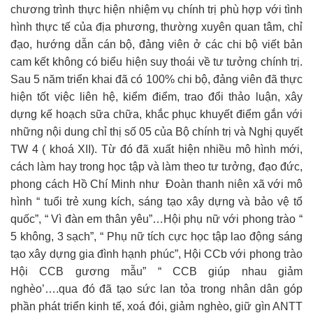
chương trình thực hiện nhiệm vụ chính trị phù hợp với tình
hình thực tế của địa phương, thường xuyên quan tâm, chỉ
đạo, hướng dẫn cán bộ, đảng viên ở các chi bộ viết bản
cam kết không có biểu hiện suy thoái về tư tưởng chính trị.
Sau 5 năm triển khai đã có 100% chi bộ, đảng viên đã thực
hiện tốt việc liên hệ, kiểm điểm, trao đổi thảo luận, xây
dựng kế hoạch sữa chữa, khắc phục khuyết điểm gắn với
những nội dung chỉ thị số 05 của Bộ chính trị và Nghị quyết
TW 4 ( khoá XII). Từ đó đã xuất hiện nhiều mô hình mới,
cách làm hay trong học tập và làm theo tư tưởng, đạo đức,
phong cách Hồ Chí Minh như Đoàn thanh niên xã với mô
hình “ tuổi trẻ xung kích, sáng tạo xây dựng và bảo vệ tổ
quốc”, “ Vì đàn em thân yêu”…Hội phụ nữ với phong trào “
5 không, 3 sạch”, “ Phụ nữ tích cực học tập lao động sáng
tạo xây dựng gia đình hạnh phúc”, Hội CCb với phong trào
Hội CCB gương mẫu” “ CCB giúp nhau giảm
nghèo’….qua đó đã tạo sức lan tỏa trong nhân dân góp
phần phát triển kinh tế, xoá đói, giảm nghèo, giữ gìn ANTT