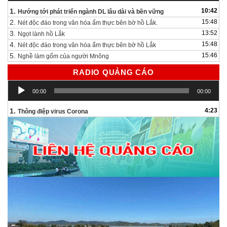
1.
10:42
Hướng tới phát triển ngành DL lâu dài và bền vững
2.
15:48
Nét độc đáo trong văn hóa ẩm thực bên bờ hồ Lắk.
3.
13:52
Ngọt lành hồ Lắk
4.
15:48
Nét độc đáo trong văn hóa ẩm thực bên bờ hồ Lắk
5.
15:46
Nghề làm gốm của người Mnông
RADIO QUẢNG CÁO
Trình
00:00
00:00
chơi
Audio
1.
4:23
Thông điệp virus Corona