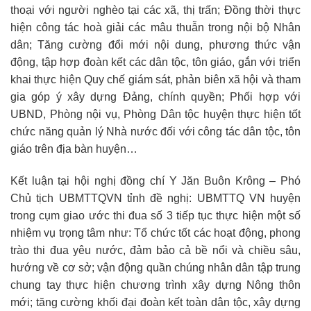
thoại với người nghèo tại các xã, thị trấn; Đồng thời thực
hiện công tác hoà giải các mâu thuẫn trong nội bộ Nhân
dân; Tăng cường đổi mới nội dung, phương thức vận
động, tập hợp đoàn kết các dân tộc, tôn giáo, gắn với triển
khai thực hiện Quy chế giám sát, phản biên xã hội và tham
gia góp ý xây dựng Đảng, chính quyền; Phối hợp với
UBND, Phòng nội vụ, Phòng Dân tộc huyện thực hiện tốt
chức năng quản lý Nhà nước đối với công tác dân tộc, tôn
giáo trên địa bàn huyện…
Kết luận tại hội nghị đồng chí Y Jăn Buôn Krông – Phó
Chủ tịch UBMTTQVN tỉnh đề nghị: UBMTTQ VN huyện
trong cụm giao ước thi đua số 3 tiếp tục thực hiện một số
nhiệm vụ trọng tâm như: Tổ chức tốt các hoạt động, phong
trào thi đua yêu nước, đảm bảo cả bề nổi và chiều sâu,
hướng về cơ sở; vận động quần chúng nhân dân tập trung
chung tay thực hiện chương trình xây dựng Nông thôn
mới; tăng cường khối đại đoàn kết toàn dân tộc, xây dựng