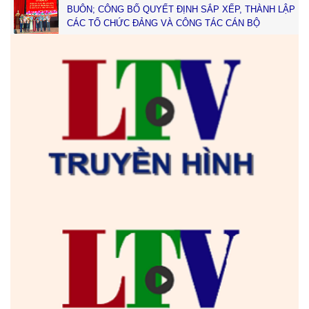
BUÔN; CÔNG BỐ QUYẾT ĐỊNH SẮP XẾP, THÀNH LẬP
CÁC TỔ CHỨC ĐẢNG VÀ CÔNG TÁC CÁN BỘ