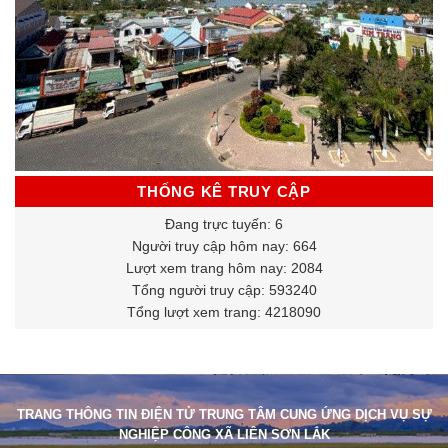
THỐNG KÊ TRUY CẬP
Đang trực tuyến: 6
Người truy cập hôm nay: 664
Lượt xem trang hôm nay: 2084
Tổng người truy cập: 593240
Tổng lượt xem trang: 4218090
TRANG THÔNG TIN ĐIỆN TỬ TRUNG TÂM CUNG ỨNG DỊCH VỤ SỰ
NGHIỆP CÔNG XÃ LIÊN SƠN LẮK