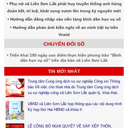
Phụ nữ xã Liên Sơn Lắk phát huy truyền thống anh hùng
đoàn kết, trí tuệ, khát vọng vươn lên trong kỷ nguyên mới
Hướng dẫn đăng nhập vào nền tảng bình dân học vụ số
Hướng dẫn phản ánh kiến nghị về an ninh trật tự trên
Vneid
CHUYỂN ĐỔI SỐ
Triển khai 100 ngày cao điểm thực hiện phong trào “Bình
dân học vụ số” trên địa bàn xã Liên Sơn Lăk
TIN MỚI NHẤT
Trung tâm Cung ứng dịch vụ sự nghiệp Công xin Thông
báo Về việc cho thuê nhà do Trung tâm Cung ứng dịch
vụ sự nghiệp công xã Liên Sơn Lắk quản lý, khai thác
UBND xã Liên Sơn Lắk họp thông qua các nội dung trình
Kỳ họp thứ Hai HĐND xã khóa II
LỄ CÔNG BỐ NGHỊ QUYẾT VỀ SẮP XẾP THÔN,