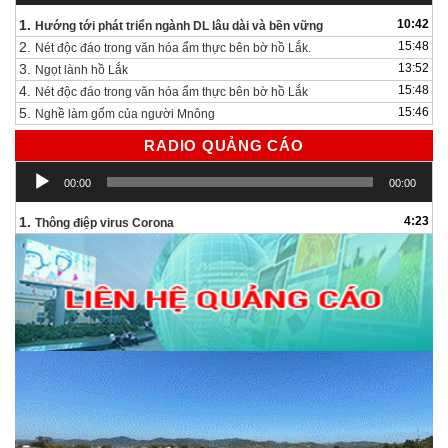
1.
10:42
Hướng tới phát triển ngành DL lâu dài và bền vững
2.
15:48
Nét độc đáo trong văn hóa ẩm thực bên bờ hồ Lắk.
3.
13:52
Ngọt lành hồ Lắk
4.
15:48
Nét độc đáo trong văn hóa ẩm thực bên bờ hồ Lắk
5.
15:46
Nghề làm gốm của người Mnông
RADIO QUẢNG CÁO
Trình
00:00
00:00
chơi
Audio
1.
4:23
Thông điệp virus Corona