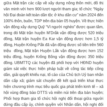
giữa Mặt trận các cấp về xây dựng nông thôn mới, đô thị
văn minh với hơn 900 lượt người tham gia; tổ chức “Ngày
hội Đại đoàn kết toàn dân tộc ở khu dân cư” năm 2024 đến
100% thôn, buôn, TDP trên địa bàn 05 huyện. Về thực hiện
vận động xây dựng Quỹ “Vì người nghèo” được quan tâm,
trong đó Mặt trận huyện M’Drắk vận động được 520 triệu
đồng, Mặt trận huyện Ea Kar vận động được hơn 1,5 tỷ
đồng, Huyện Krông Pắk đã vận động được số tiền trên 560
triệu đồng, Mặt trận Huyện Lắk vận động được hơn 152
triệu đồng, huyện Krông Bông vận động được 350 triệu
đồng. UBMTTQ các huyện đã phối hợp với HĐND huyện
giám sát việc thực hiện pháp luật về công tác tiếp công
dân, giải quyết khiếu nại, tố cáo của Chủ tịch Uỷ ban nhân
dân cấp xã; giám sát chuyên đề kết quả triển khai thực
hiện chương trình mục tiêu quốc gia phát triển kinh tế – xã
hội vùng đồng bào DTTS và miền núi trên địa bàn huyện;
Phối hợp tham gia tổ chức hội nghị đối thoại giữa người
đứng đầu cấp ủy, chính quyền với Nhân dân, hội nghị đối