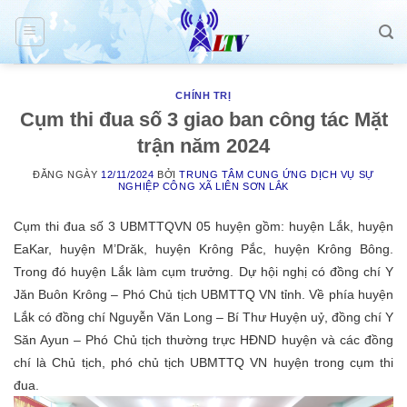
Skip
to
content
CHÍNH TRỊ
Cụm thi đua số 3 giao ban công tác Mặt
trận năm 2024
ĐĂNG NGÀY
12/11/2024
BỞI
TRUNG TÂM CUNG ỨNG DỊCH VỤ SỰ
NGHIỆP CÔNG XÃ LIÊN SƠN LẮK
Cụm thi đua số 3 UBMTTQVN 05 huyện gồm: huyện Lắk, huyện
EaKar, huyện M’Drăk, huyện Krông Pắc, huyện Krông Bông.
Trong đó huyện Lắk làm cụm trưởng. Dự hội nghị có đồng chí Y
Jăn Buôn Krông – Phó Chủ tịch UBMTTQ VN tỉnh. Về phía huyện
Lắk có đồng chí Nguyễn Văn Long – Bí Thư Huyện uỷ, đồng chí Y
Săn Ayun – Phó Chủ tịch thường trực HĐND huyện và các đồng
chí là Chủ tịch, phó chủ tịch UBMTTQ VN huyện trong cụm thi
đua.