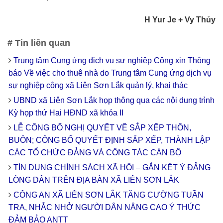
H Yur Je + Vy Thủy
# Tin liên quan
Trung tâm Cung ứng dịch vụ sự nghiệp Công xin Thông
báo Về việc cho thuê nhà do Trung tâm Cung ứng dịch vụ
sự nghiệp công xã Liên Sơn Lắk quản lý, khai thác
UBND xã Liên Sơn Lắk họp thông qua các nội dung trình
Kỳ họp thứ Hai HĐND xã khóa II
LỄ CÔNG BỐ NGHỊ QUYẾT VỀ SẮP XẾP THÔN,
BUÔN; CÔNG BỐ QUYẾT ĐỊNH SẮP XẾP, THÀNH LẬP
CÁC TỔ CHỨC ĐẢNG VÀ CÔNG TÁC CÁN BỘ
TÍN DỤNG CHÍNH SÁCH XÃ HỘI – GẮN KẾT Ý ĐẢNG
LÒNG DÂN TRÊN ĐỊA BÀN XÃ LIÊN SƠN LẮK
CÔNG AN XÃ LIÊN SƠN LẮK TĂNG CƯỜNG TUẦN
TRA, NHẮC NHỞ NGƯỜI DÂN NÂNG CAO Ý THỨC
ĐẢM BẢO ANTT