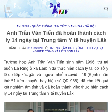
Skip
to
content
AN NINH - QUỐC PHÒNG
,
TIN TỨC
,
VĂN HÓA - XÃ HỘI
Anh Trần Văn Tiến đã hoàn thành cách
ly 14 ngày tại Trung tâm Y tế huyện Lăk
ĐĂNG NGÀY
31/03/2020
BỞI
TRUNG TÂM CUNG ỨNG DỊCH VỤ SỰ
NGHIỆP CÔNG XÃ LIÊN SƠN LẮK
Trường hợp Anh Trần Văn Tiến sinh năm 1996, trú tại
buôn Ea Ring ở xã Earbin đã thực hiện cách ly tại cơ sở y
tế do tiếp xúc gần với người nhiễm covid – 19 (Bệnh nhân
thứ 51 trên chuyến bay hiệu số QR 968), đã cho kết quả
xét nghiệm âm tính và đã hoàn thành việc thực hiện cách
ly 14 ngày tại Trung tâm Y tế huyện Lắk.