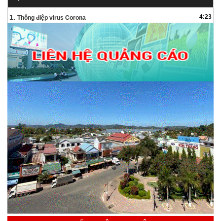
chơi
Audio
1.
4:23
Thông điệp virus Corona