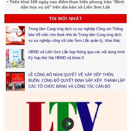
Triển khai 100 ngày cao điểm thực hiện phong trào “Bình
dân học vụ số” trên địa bàn xã Liên Sơn Lăk
TIN MỚI NHẤT
Trung tâm Cung ứng dịch vụ sự nghiệp Công xin Thông
báo Về việc cho thuê nhà do Trung tâm Cung ứng dịch
vụ sự nghiệp công xã Liên Sơn Lắk quản lý, khai thác
UBND xã Liên Sơn Lắk họp thông qua các nội dung trình
Kỳ họp thứ Hai HĐND xã khóa II
LỄ CÔNG BỐ NGHỊ QUYẾT VỀ SẮP XẾP THÔN,
BUÔN; CÔNG BỐ QUYẾT ĐỊNH SẮP XẾP, THÀNH LẬP
CÁC TỔ CHỨC ĐẢNG VÀ CÔNG TÁC CÁN BỘ