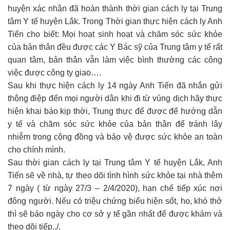
huyện xác nhận đã hoàn thành thời gian cách ly tại Trung
tâm Y tế huyện Lắk. Trong Thời gian thực hiện cách ly Anh
Tiến cho biết: Mọi hoạt sinh hoạt và chăm sóc sức khỏe
của bản thân đều được các Y Bác sỹ của Trung tâm y tế rất
quan tâm, bản thân vẫn làm việc bình thường các công
việc được công ty giao….
Sau khi thực hiện cách ly 14 ngày Anh Tiến đã nhắn gửi
thông điệp đến mọi người dân khi đi từ vùng dịch hãy thực
hiện khai báo kịp thời, Trung thực để được để hướng dẫn
y tế và chăm sóc sức khỏe của bản thân để tránh lây
nhiễm trong cộng đồng và bảo vệ được sức khỏe an toàn
cho chính mình.
Sau thời gian cách ly tại Trung tâm Y tế huyện Lắk, Anh
Tiến sẽ về nhà, tự theo dõi tình hình sức khỏe tại nhà thêm
7 ngày ( từ ngày 27/3 – 2/4/2020), hạn chế tiếp xúc nơi
đông người. Nếu có triệu chứng biểu hiện sốt, ho, khó thở
thì sẽ báo ngày cho cơ sở y tế gần nhất để được khám và
theo dõi tiếp../.