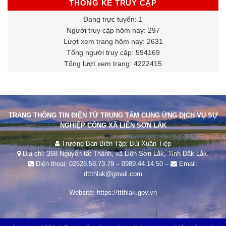
THỐNG KÊ TRUY CẬP
Đang trực tuyến: 1
Người truy cập hôm nay: 297
Lượt xem trang hôm nay: 2631
Tổng người truy cập: 594169
Tổng lượt xem trang: 4222415
TRANG THÔNG TIN ĐIỆN TỬ TRUNG TÂM CUNG ỨNG DỊCH VỤ SỰ
NGHIỆP CÔNG XÃ LIÊN SƠN LẮK
Trưởng Ban Biên Tập: Bùi Xuân Tiệp
Địa chỉ: 268 Nguyễn tất Thành, xã Liên Sơn Lắk, Tỉnh Đắk Lắk.
Điện thoại:
02628.58.73.79
–
0989.44.14.50
–
Email:
dttthlak@gmail.com
Website:
https://ttthlak.gov.vn