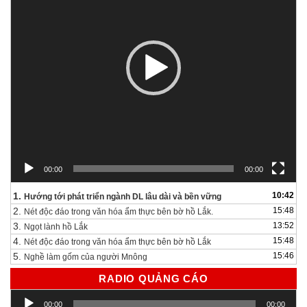
00:00
00:00
1.
10:42
Hướng tới phát triển ngành DL lâu dài và bền vững
2.
15:48
Nét độc đáo trong văn hóa ẩm thực bên bờ hồ Lắk.
3.
13:52
Ngọt lành hồ Lắk
4.
15:48
Nét độc đáo trong văn hóa ẩm thực bên bờ hồ Lắk
5.
15:46
Nghề làm gốm của người Mnông
RADIO QUẢNG CÁO
Trình
00:00
00:00