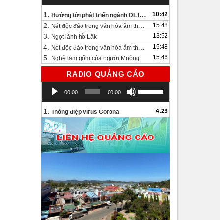
1.
10:42
Hướng tới phát triển ngành DL lâu dài và bền vững
2.
15:48
Nét độc đáo trong văn hóa ẩm thực bên bờ hồ Lắk.
3.
13:52
Ngọt lành hồ Lắk
4.
15:48
Nét độc đáo trong văn hóa ẩm thực bên bờ hồ Lắk
5.
15:46
Nghề làm gốm của người Mnông
RADIO QUẢNG CÁO
Trình
Sử
00:00
00:00
chơi
dụng
Audio
các
1.
4:23
Thông điệp virus Corona
phím
mũi
tên
Lên/Xuống
để
tăng
hoặc
giảm
âm
lượng.