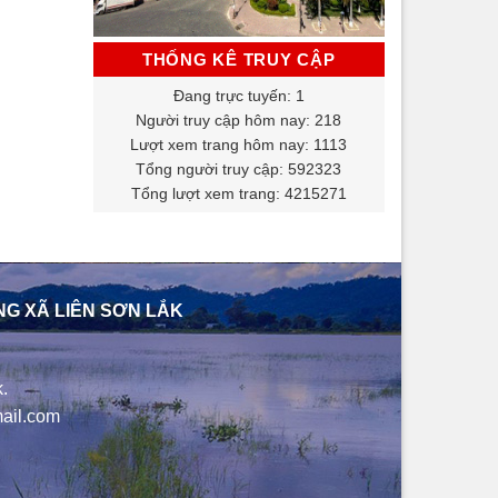
THỐNG KÊ TRUY CẬP
Đang trực tuyến: 1
Người truy cập hôm nay: 218
Lượt xem trang hôm nay: 1113
Tổng người truy cập: 592323
Tổng lượt xem trang: 4215271
NG XÃ LIÊN SƠN LẮK
.
ail.com