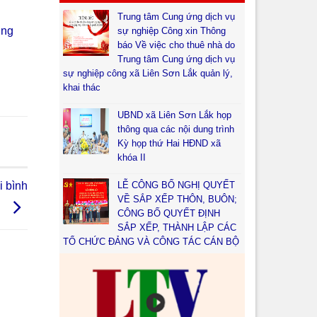
Trung tâm Cung ứng dịch vụ
ùng
sự nghiệp Công xin Thông
báo Về việc cho thuê nhà do
Trung tâm Cung ứng dịch vụ
sự nghiệp công xã Liên Sơn Lắk quản lý,
khai thác
UBND xã Liên Sơn Lắk họp
thông qua các nội dung trình
Kỳ họp thứ Hai HĐND xã
khóa II
i bình
LỄ CÔNG BỐ NGHỊ QUYẾT
VỀ SẮP XẾP THÔN, BUÔN;
CÔNG BỐ QUYẾT ĐỊNH
SẮP XẾP, THÀNH LẬP CÁC
TỔ CHỨC ĐẢNG VÀ CÔNG TÁC CÁN BỘ