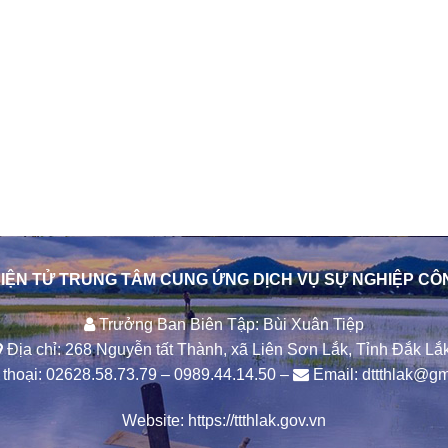
IỆN TỬ TRUNG TÂM CUNG ỨNG DỊCH VỤ SỰ NGHIỆP CÔ
Trưởng Ban Biên Tập: Bùi Xuân Tiệp
Địa chỉ: 268 Nguyễn tất Thành, xã Liên Sơn Lắk, Tỉnh Đắk Lắk
thoại:
02628.58.73.79
–
0989.44.14.50
–
Email:
dttthlak@gm
Website:
https://ttthlak.gov.vn