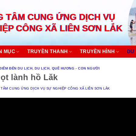
 TÂM CUNG ỨNG DỊCH VỤ
IỆP CÔNG XÃ LIÊN SƠN LẮK
N MỤC
TRUYỀN THANH
TRUYỀN HÌNH
DU 
ĐIỂM ĐẾN DU LỊCH
,
DU LỊCH
,
QUÊ HƯƠNG - CON NGƯỜI
ọt lành hồ Lăk
TÂM CUNG ỨNG DỊCH VỤ SỰ NGHIỆP CÔNG XÃ LIÊN SƠN LẮK