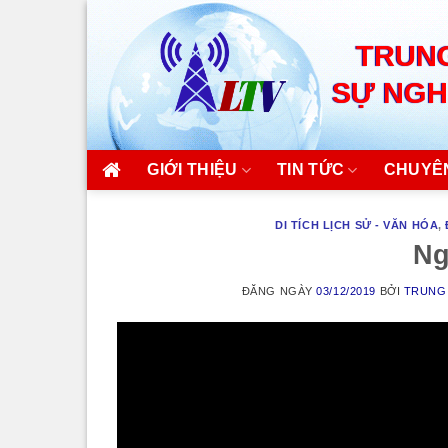
Skip
to
TRUNG
content
SỰ NGH
GIỚI THIỆU
TIN TỨC
CHUYÊ
DI TÍCH LỊCH SỬ - VĂN HÓA
,
Ng
ĐĂNG NGÀY
03/12/2019
BỞI
TRUNG 