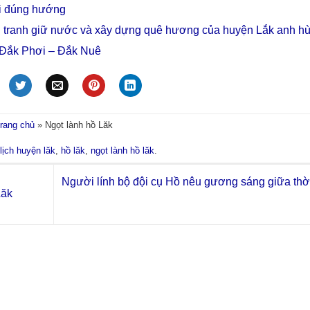
đi đúng hướng
u tranh giữ nước và xây dựng quê hương của huyện Lắk anh h
ã Đắk Phơi – Đắk Nuê
rang chủ
»
Ngọt lành hồ Lăk
lịch huyện lăk
,
hồ lăk
,
ngọt lành hồ lăk
.
Người lính bộ đội cụ Hồ nêu gương sáng giữa thờ
Lăk