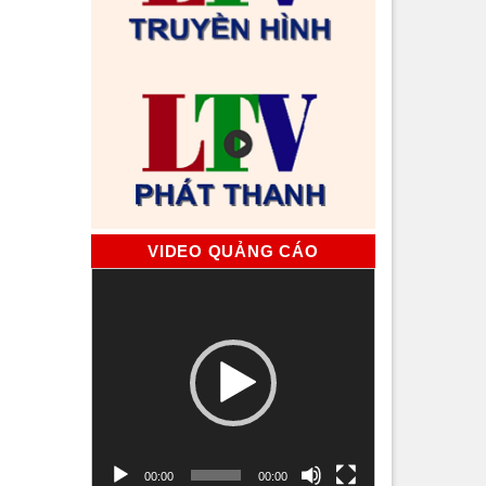
VIDEO QUẢNG CÁO
Trình
chơi
Video
00:00
00:00