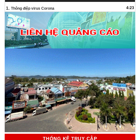
Audio
1.
4:23
Thông điệp virus Corona
THỐNG KÊ TRUY CẬP