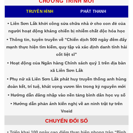
CHƯƠNG TRÌNH MỚI
TRUYỀN HÌNH
PHÁT THANH
Liên Sơn Lắk khởi công sửa chữa nhà ở cho con đẻ của
người hoạt động kháng chiến bị nhiễm chất độc hóa học
Thông tin, tuyên truyền về “Chiến dịch 500 ngày đêm đẩy
mạnh thực hiện tìm kiếm, quy tập và xác định danh tính hài
cốt liệt sĩ”
Hoạt động của Ngân hàng Chính sách quý 1 trên địa bàn
xã Liên Sơn Lắk
Phụ nữ xã Liên Sơn Lắk phát huy truyền thống anh hùng
đoàn kết, trí tuệ, khát vọng vươn lên trong kỷ nguyên mới
Hướng dẫn đăng nhập vào nền tảng bình dân học vụ số
Hướng dẫn phản ánh kiến nghị về an ninh trật tự trên
Vneid
CHUYỂN ĐỔI SỐ
Triển khai 100 ngày cao điểm thực hiện phong trào “Bình