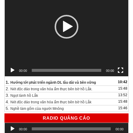
00:00
00:00
1.
10:42
Hướng tới phát triển ngành DL lâu dài và bền vững
2.
15:48
Nét độc đáo trong văn hóa ẩm thực bên bờ hồ Lắk.
3.
13:52
Ngọt lành hồ Lắk
4.
15:48
Nét độc đáo trong văn hóa ẩm thực bên bờ hồ Lắk
5.
15:46
Nghề làm gốm của người Mnông
RADIO QUẢNG CÁO
Trình
00:00
00:00
chơi