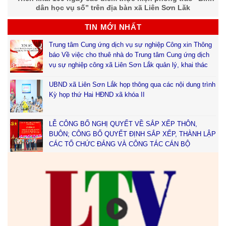
dân học vụ số” trên địa bàn xã Liên Sơn Lăk
TIN MỚI NHẤT
Trung tâm Cung ứng dịch vụ sự nghiệp Công xin Thông
báo Về việc cho thuê nhà do Trung tâm Cung ứng dịch
vụ sự nghiệp công xã Liên Sơn Lắk quản lý, khai thác
UBND xã Liên Sơn Lắk họp thông qua các nội dung trình
Kỳ họp thứ Hai HĐND xã khóa II
LỄ CÔNG BỐ NGHỊ QUYẾT VỀ SẮP XẾP THÔN,
BUÔN; CÔNG BỐ QUYẾT ĐỊNH SẮP XẾP, THÀNH LẬP
CÁC TỔ CHỨC ĐẢNG VÀ CÔNG TÁC CÁN BỘ