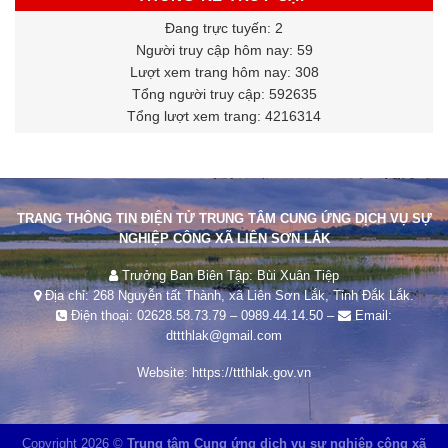
Đang trực tuyến: 2
Người truy cập hôm nay: 59
Lượt xem trang hôm nay: 308
Tổng người truy cập: 592635
Tổng lượt xem trang: 4216314
TRANG THÔNG TIN ĐIỆN TỬ TRUNG TÂM CUNG ỨNG DỊCH VỤ SỰ
NGHIỆP CÔNG XÃ LIÊN SƠN LẮK
Trưởng Ban Biên Tập: Bùi Xuân Tiệp
Địa chỉ: 268 Nguyễn tất Thành, xã Liên Sơn Lắk, Tỉnh Đắk Lắk.
Điện thoại:
02628.58.73.79
–
0989.44.14.50
–
Email:
dttthlak@gmail.com
Website:
https://ttthlak.gov.vn
Copyright 2026 ©
Trung tâm Cung ứng dịch vụ sự nghiệp công xã