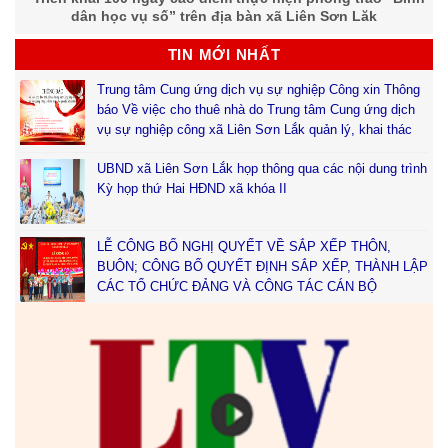
dân học vụ số” trên địa bàn xã Liên Sơn Lăk
TIN MỚI NHẤT
Trung tâm Cung ứng dịch vụ sự nghiệp Công xin Thông
báo Về việc cho thuê nhà do Trung tâm Cung ứng dịch
vụ sự nghiệp công xã Liên Sơn Lắk quản lý, khai thác
UBND xã Liên Sơn Lắk họp thông qua các nội dung trình
Kỳ họp thứ Hai HĐND xã khóa II
LỄ CÔNG BỐ NGHỊ QUYẾT VỀ SẮP XẾP THÔN,
BUÔN; CÔNG BỐ QUYẾT ĐỊNH SẮP XẾP, THÀNH LẬP
CÁC TỔ CHỨC ĐẢNG VÀ CÔNG TÁC CÁN BỘ