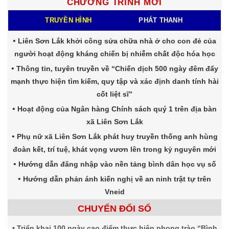
CHƯƠNG TRÌNH MỚI
TRUYỀN HÌNH
PHÁT THANH
Liên Sơn Lắk khởi công sửa chữa nhà ở cho con đẻ của
người hoạt động kháng chiến bị nhiễm chất độc hóa học
Thông tin, tuyên truyền về “Chiến dịch 500 ngày đêm đẩy
mạnh thực hiện tìm kiếm, quy tập và xác định danh tính hài
cốt liệt sĩ”
Hoạt động của Ngân hàng Chính sách quý 1 trên địa bàn
xã Liên Sơn Lắk
Phụ nữ xã Liên Sơn Lắk phát huy truyền thống anh hùng
đoàn kết, trí tuệ, khát vọng vươn lên trong kỷ nguyên mới
Hướng dẫn đăng nhập vào nền tảng bình dân học vụ số
Hướng dẫn phản ánh kiến nghị về an ninh trật tự trên
Vneid
CHUYỂN ĐỔI SỐ
Triển khai 100 ngày cao điểm thực hiện phong trào “Bình