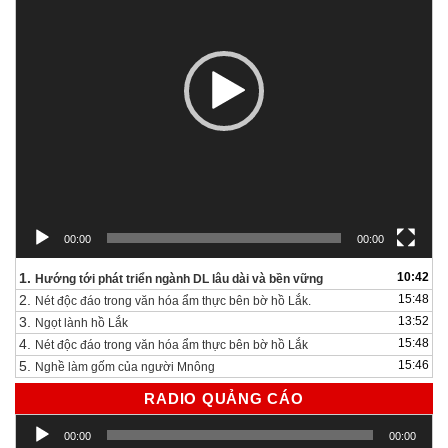
00:00
00:00
1.
10:42
Hướng tới phát triển ngành DL lâu dài và bền vững
2.
15:48
Nét độc đáo trong văn hóa ẩm thực bên bờ hồ Lắk.
3.
13:52
Ngọt lành hồ Lắk
4.
15:48
Nét độc đáo trong văn hóa ẩm thực bên bờ hồ Lắk
5.
15:46
Nghề làm gốm của người Mnông
RADIO QUẢNG CÁO
Trình
00:00
00:00
chơi