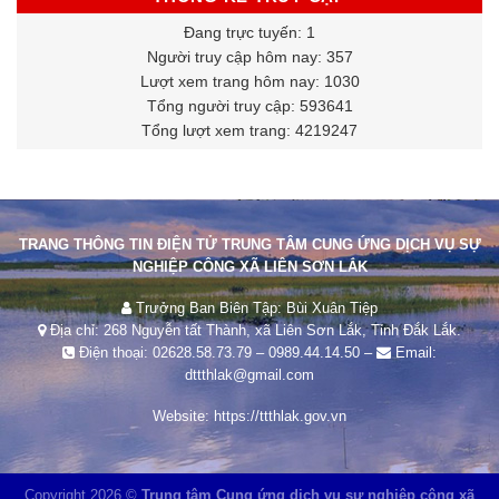
Đang trực tuyến: 1
Người truy cập hôm nay: 357
Lượt xem trang hôm nay: 1030
Tổng người truy cập: 593641
Tổng lượt xem trang: 4219247
TRANG THÔNG TIN ĐIỆN TỬ TRUNG TÂM CUNG ỨNG DỊCH VỤ SỰ
NGHIỆP CÔNG XÃ LIÊN SƠN LẮK
Trưởng Ban Biên Tập: Bùi Xuân Tiệp
Địa chỉ: 268 Nguyễn tất Thành, xã Liên Sơn Lắk, Tỉnh Đắk Lắk.
Điện thoại:
02628.58.73.79
–
0989.44.14.50
–
Email:
dttthlak@gmail.com
Website:
https://ttthlak.gov.vn
Copyright 2026 ©
Trung tâm Cung ứng dịch vụ sự nghiệp công xã