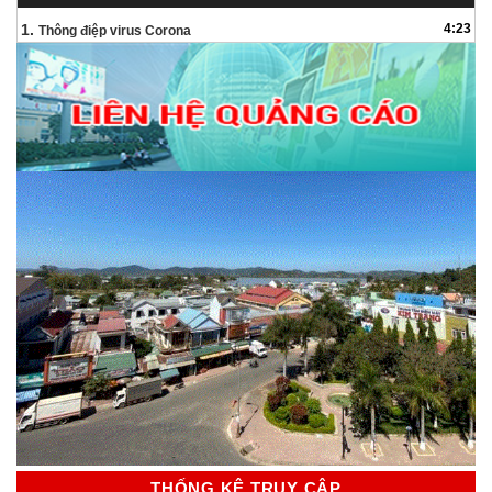
Audio
1.
4:23
Thông điệp virus Corona
THỐNG KÊ TRUY CẬP