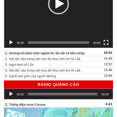
00:00
00:00
1.
10:42
Hướng tới phát triển ngành DL lâu dài và bền vững
2.
15:48
Nét độc đáo trong văn hóa ẩm thực bên bờ hồ Lắk.
3.
13:52
Ngọt lành hồ Lắk
4.
15:48
Nét độc đáo trong văn hóa ẩm thực bên bờ hồ Lắk
5.
15:46
Nghề làm gốm của người Mnông
RADIO QUẢNG CÁO
Trình
00:00
00:00
chơi
Audio
1.
4:23
Thông điệp virus Corona