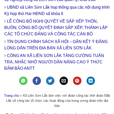
UBND xã Liên Sơn Lắk họp thông qua các nội dung trình
Kỳ họp thứ Hai HĐND xã khóa II
LỄ CÔNG BỐ NGHỊ QUYẾT VỀ SẮP XẾP THÔN,
BUÔN; CÔNG BỐ QUYẾT ĐỊNH SẮP XẾP, THÀNH LẬP
CÁC TỔ CHỨC ĐẢNG VÀ CÔNG TÁC CÁN BỘ
TÍN DỤNG CHÍNH SÁCH XÃ HỘI – GẮN KẾT Ý ĐẢNG
LÒNG DÂN TRÊN ĐỊA BÀN XÃ LIÊN SƠN LẮK
CÔNG AN XÃ LIÊN SƠN LẮK TĂNG CƯỜNG TUẦN
TRA, NHẮC NHỞ NGƯỜI DÂN NÂNG CAO Ý THỨC
ĐẢM BẢO ANTT
Trang chủ
»
Xã Liên Sơn Lắk làm việc với đoàn công tác tỉnh đoàn Đắk
Lắk về công tác tổ chức các hoạt động của trung ương đoàn trên địa
bàn