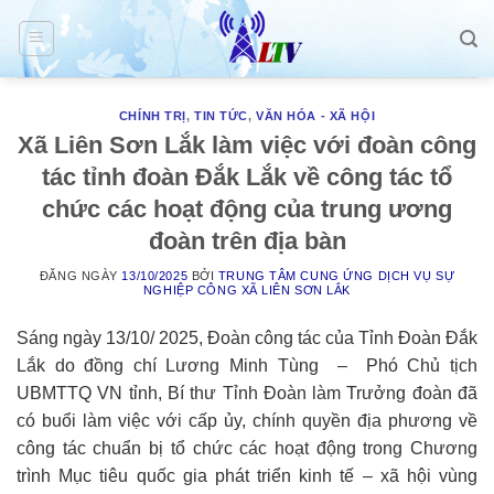
Skip
to
content
CHÍNH TRỊ
,
TIN TỨC
,
VĂN HÓA - XÃ HỘI
Xã Liên Sơn Lắk làm việc với đoàn công
tác tỉnh đoàn Đắk Lắk về công tác tổ
chức các hoạt động của trung ương
đoàn trên địa bàn
ĐĂNG NGÀY
13/10/2025
BỞI
TRUNG TÂM CUNG ỨNG DỊCH VỤ SỰ
NGHIỆP CÔNG XÃ LIÊN SƠN LẮK
Sáng ngày 13/10/ 2025, Đoàn công tác của Tỉnh Đoàn Đắk
Lắk do đồng chí Lương Minh Tùng – Phó Chủ tịch
UBMTTQ VN tỉnh, Bí thư Tỉnh Đoàn làm Trưởng đoàn đã
có buổi làm việc với cấp ủy, chính quyền địa phương về
công tác chuẩn bị tổ chức các hoạt động trong Chương
trình Mục tiêu quốc gia phát triển kinh tế – xã hội vùng