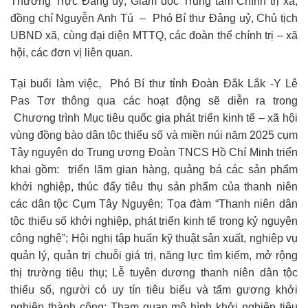
Thường Trực Đảng uỷ, Giám đốc Trung tâm Chính trị xã;
đồng chí Nguyễn Anh Tú – Phó Bí thư Đảng uỷ, Chủ tịch
UBND xã, cùng đại diện MTTQ, các đoàn thể chính trị – xã
hội, các đơn vị liên quan.
Tại buổi làm việc, Phó Bí thư tỉnh Đoàn Đắk Lắk -Y Lê
Pas Tơr thông qua các hoạt động sẽ diễn ra trong
Chương trình Mục tiêu quốc gia phát triển kinh tế – xã hội
vùng đồng bào dân tộc thiểu số và miền núi năm 2025 cụm
Tây nguyên do Trung ương Đoàn TNCS Hồ Chí Minh triển
khai gồm: triển lãm gian hàng, quảng bá các sản phẩm
khởi nghiệp, thúc đẩy tiêu thụ sản phẩm của thanh niên
các dân tộc Cụm Tây Nguyên; Tọa đàm “Thanh niên dân
tộc thiểu số khởi nghiệp, phát triển kinh tế trong kỷ nguyên
công nghệ”; Hội nghị tập huấn kỹ thuật sản xuất, nghiệp vụ
quản lý, quản trị chuỗi giá trị, năng lực tìm kiếm, mở rộng
thị trường tiêu thụ; Lễ tuyên dương thanh niên dân tộc
thiểu số, người có uy tín tiêu biểu và tấm gương khởi
nghiệp thành công; Tham quan mô hình khởi nghiệp tiêu