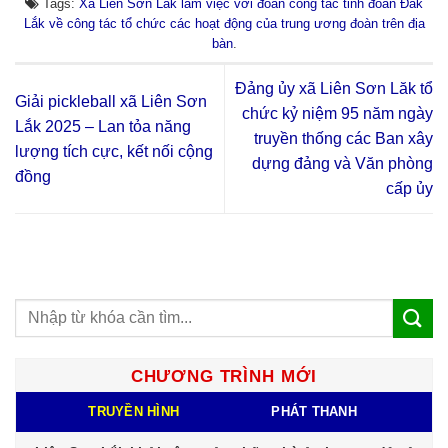
Tags:
Xã Liên Sơn Lắk làm việc với đoàn công tác tỉnh đoàn Đắk
Lắk về công tác tổ chức các hoạt động của trung ương đoàn trên địa
bàn
.
Đảng ủy xã Liên Sơn Lăk tổ
Giải pickleball xã Liên Sơn
chức kỷ niệm 95 năm ngày
Lắk 2025 – Lan tỏa năng
truyền thống các Ban xây
lượng tích cực, kết nối cộng
dựng đảng và Văn phòng
đồng
cấp ủy
CHƯƠNG TRÌNH MỚI
TRUYỀN HÌNH
PHÁT THANH