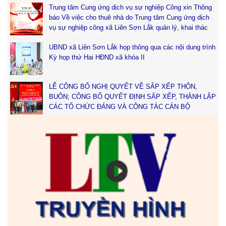
Trung tâm Cung ứng dịch vụ sự nghiệp Công xin Thông
báo Về việc cho thuê nhà do Trung tâm Cung ứng dịch
vụ sự nghiệp công xã Liên Sơn Lắk quản lý, khai thác
UBND xã Liên Sơn Lắk họp thông qua các nội dung trình
Kỳ họp thứ Hai HĐND xã khóa II
LỄ CÔNG BỐ NGHỊ QUYẾT VỀ SẮP XẾP THÔN,
BUÔN; CÔNG BỐ QUYẾT ĐỊNH SẮP XẾP, THÀNH LẬP
CÁC TỔ CHỨC ĐẢNG VÀ CÔNG TÁC CÁN BỘ