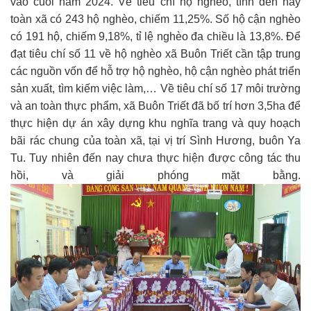
vào cuối năm 2024. Về tiêu chí hộ nghèo, tính đến nay
toàn xã có 243 hộ nghèo, chiếm 11,25%. Số hộ cận nghèo
có 191 hộ, chiếm 9,18%, tỉ lệ nghèo đa chiều là 13,8%. Để
đạt tiêu chí số 11 về hộ nghèo xã Buôn Triết cần tập trung
các nguồn vốn để hỗ trợ hộ nghèo, hộ cận nghèo phát triển
sản xuất, tìm kiếm việc làm,… Về tiêu chí số 17 môi trường
và an toàn thực phẩm, xã Buôn Triết đã bố trí hơn 3,5ha để
thực hiện dự án xây dựng khu nghĩa trang và quy hoạch
bãi rác chung của toàn xã, tại vị trí Sình Hương, buôn Ya
Tu. Tuy nhiên đến nay chưa thực hiện được công tác thu
hồi, và giải phóng mặt bằng.