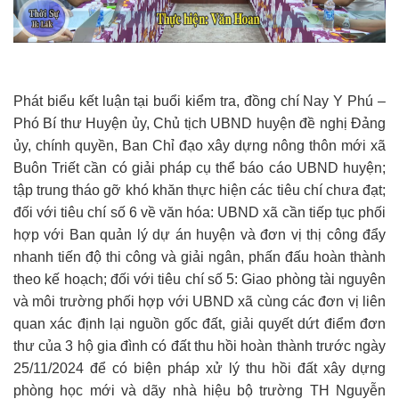
Phát biểu kết luận tại buổi kiểm tra, đồng chí Nay Y Phú –
Phó Bí thư Huyện ủy, Chủ tịch UBND huyện đề nghị Đảng
ủy, chính quyền, Ban Chỉ đạo xây dựng nông thôn mới xã
Buôn Triết cần có giải pháp cụ thể báo cáo UBND huyện;
tập trung tháo gỡ khó khăn thực hiện các tiêu chí chưa đạt;
đối với tiêu chí số 6 về văn hóa: UBND xã cần tiếp tục phối
hợp với Ban quản lý dự án huyện và đơn vị thị công đẩy
nhanh tiến độ thi công và giải ngân, phấn đấu hoàn thành
theo kế hoạch; đối với tiêu chí số 5: Giao phòng tài nguyên
và môi trường phối hợp với UBND xã cùng các đơn vị liên
quan xác định lại nguồn gốc đất, giải quyết dứt điểm đơn
thư của 3 hộ gia đình có đất thu hồi hoàn thành trước ngày
25/11/2024 để có biện pháp xử lý thu hồi đất xây dựng
phòng học mới và dãy nhà hiệu bộ trường TH Nguyễn