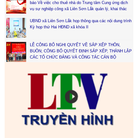
báo Về việc cho thuê nhà do Trung tâm Cung ứng dịch
vụ sự nghiệp công xã Liên Sơn Lắk quản lý, khai thác
UBND xã Liên Sơn Lắk họp thông qua các nội dung trình
Kỳ họp thứ Hai HĐND xã khóa II
LỄ CÔNG BỐ NGHỊ QUYẾT VỀ SẮP XẾP THÔN,
BUÔN; CÔNG BỐ QUYẾT ĐỊNH SẮP XẾP, THÀNH LẬP
CÁC TỔ CHỨC ĐẢNG VÀ CÔNG TÁC CÁN BỘ