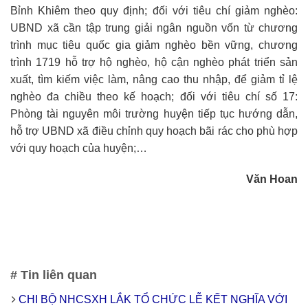
Bỉnh Khiêm theo quy định; đối với tiêu chí giảm nghèo:
UBND xã cần tập trung giải ngân nguồn vốn từ chương
trình mục tiêu quốc gia giảm nghèo bền vững, chương
trình 1719 hỗ trợ hộ nghèo, hộ cận nghèo phát triển sản
xuất, tìm kiếm việc làm, nâng cao thu nhập, để giảm tỉ lệ
nghèo đa chiều theo kế hoạch; đối với tiêu chí số 17:
Phòng tài nguyên môi trường huyện tiếp tục hướng dẫn,
hỗ trợ UBND xã điều chỉnh quy hoạch bãi rác cho phù hợp
với quy hoạch của huyện;…
Văn Hoan
# Tin liên quan
CHI BỘ NHCSXH LẮK TỔ CHỨC LỄ KẾT NGHĨA VỚI