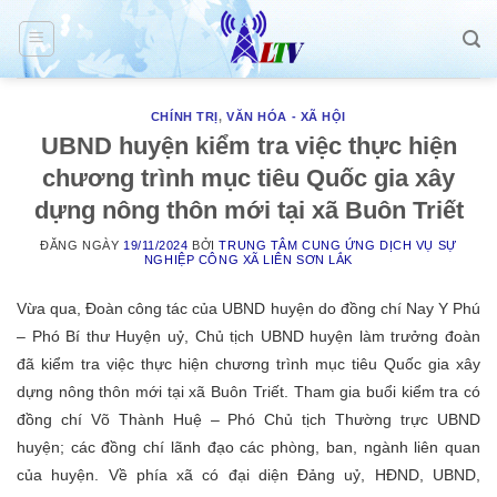
Skip
to
content
CHÍNH TRỊ
,
VĂN HÓA - XÃ HỘI
UBND huyện kiểm tra việc thực hiện
chương trình mục tiêu Quốc gia xây
dựng nông thôn mới tại xã Buôn Triết
ĐĂNG NGÀY
19/11/2024
BỞI
TRUNG TÂM CUNG ỨNG DỊCH VỤ SỰ
NGHIỆP CÔNG XÃ LIÊN SƠN LẮK
Vừa qua, Đoàn công tác của UBND huyện do đồng chí Nay Y Phú
– Phó Bí thư Huyện uỷ, Chủ tịch UBND huyện làm trưởng đoàn
đã kiểm tra việc thực hiện chương trình mục tiêu Quốc gia xây
dựng nông thôn mới tại xã Buôn Triết. Tham gia buổi kiểm tra có
đồng chí Võ Thành Huệ – Phó Chủ tịch Thường trực UBND
huyện; các đồng chí lãnh đạo các phòng, ban, ngành liên quan
của huyện. Về phía xã có đại diện Đảng uỷ, HĐND, UBND,