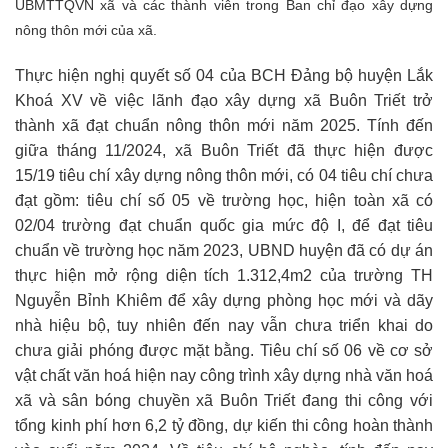
UBMTTQVN xã và các thành viên trong Ban chỉ đạo xây dựng
nông thôn mới của xã.
Thực hiện nghị quyết số 04 của BCH Đảng bộ huyện Lắk
Khoá XV về việc lãnh đạo xây dựng xã Buôn Triết trở
thành xã đạt chuẩn nông thôn mới năm 2025. Tính đến
giữa tháng 11/2024, xã Buôn Triết đã thực hiện được
15/19 tiêu chí xây dựng nông thôn mới, có 04 tiêu chí chưa
đạt gồm: tiêu chí số 05 về trường học, hiện toàn xã có
02/04 trường đạt chuẩn quốc gia mức độ I, để đạt tiêu
chuẩn về trường học năm 2023, UBND huyện đã có dự án
thực hiện mở rộng diện tích 1.312,4m2 của trường TH
Nguyễn Bỉnh Khiêm để xây dựng phòng học mới và dãy
nhà hiệu bộ, tuy nhiên đến nay vẫn chưa triển khai do
chưa giải phóng được mặt bằng. Tiêu chí số 06 về cơ sở
vật chất văn hoá hiện nay công trình xây dựng nhà văn hoá
xã và sân bóng chuyền xã Buôn Triết đang thi công với
tổng kinh phí hơn 6,2 tỷ đồng, dự kiến thi công hoàn thành