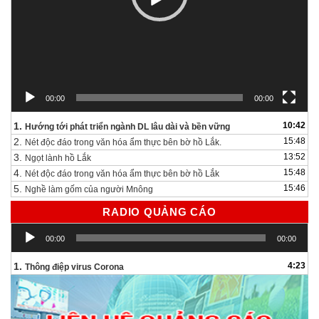
00:00
00:00
1.
10:42
Hướng tới phát triển ngành DL lâu dài và bền vững
2.
15:48
Nét độc đáo trong văn hóa ẩm thực bên bờ hồ Lắk.
3.
13:52
Ngọt lành hồ Lắk
4.
15:48
Nét độc đáo trong văn hóa ẩm thực bên bờ hồ Lắk
5.
15:46
Nghề làm gốm của người Mnông
RADIO QUẢNG CÁO
Trình
00:00
00:00
chơi
Audio
1.
4:23
Thông điệp virus Corona