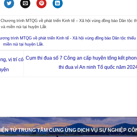
 Chương trình MTQG về phát triển Kinh tế – Xã hội vùng đồng bào Dân tộc th
và miền núi tại huyện Lắk
ương trình MTQG về phát triển Kinh tế - Xã hội vùng đồng bào Dân tộc thiểu
miền núi tại huyện Lắk
.
Cụm thi đua số 7 Công an cấp huyện tổng kết phon
, vị trí có
thi đua vì An ninh Tổ quốc năm 202
uyện
IỆN TỬ TRUNG TÂM CUNG ỨNG DỊCH VỤ SỰ NGHIỆP CÔ