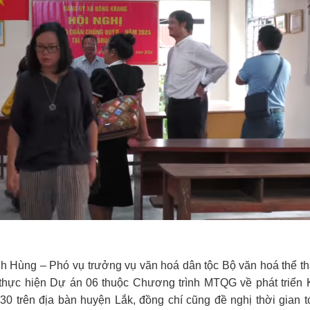
ạnh Hùng – Phó vụ trưởng vụ văn hoá dân tộc Bộ văn hoá thể t
ai thực hiện Dự án 06 thuộc Chương trình MTQG về phát triển
trên địa bàn huyện Lắk, đồng chí cũng đề nghị thời gian t