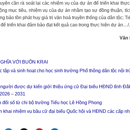
yện cần rà soát lại các nhiệm vụ của dự án để triển khai thực
rộng mục tiêu, nhiệm vụ của dự án nhằm tạo sự đồng thuận, tí
g bảo tồn phát huy giá trị văn hoá truyền thống của dân tộc; Ti
ể triển khai đảm bảo đạt kết quả cao trong thực hiện dự án…/.
Văn
GHĨA VỚI BUÔN KRAI
c tập và sinh hoạt cho học sinh trường Phổ thông dân tộc nội tr
với người được dự kiến giới thiệu ứng cử Đại biểu HĐND tỉnh Đắ
 2026 – 2031
n đổi số từ chi bộ trường Tiểu học Lê Hồng Phong
ển khai nhiệm vụ bầu cử đại biểu Quốc hội và HĐND các cấp n