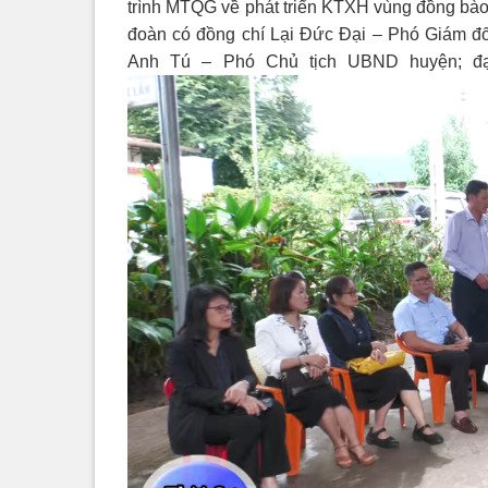
trình MTQG về phát triển KTXH vùng đồng bào
đoàn có đồng chí Lại Đức Đại – Phó Giám đố
Anh Tú – Phó Chủ tịch UBND huyện; đại