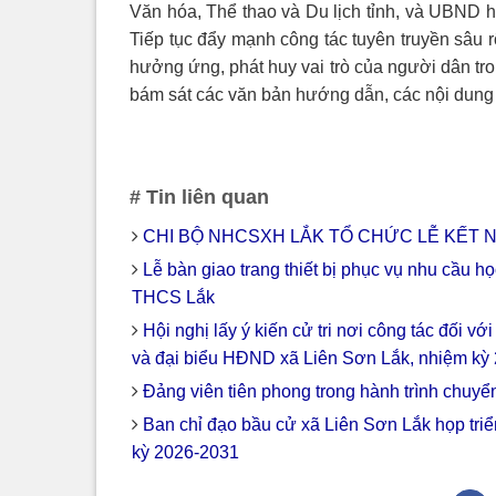
Văn hóa, Thể thao và Du lịch tỉnh, và UBND hu
Tiếp tục đẩy mạnh công tác tuyên truyền sâu 
hưởng ứng, phát huy vai trò của người dân tron
bám sát các văn bản hướng dẫn, các nội dung đ
# Tin liên quan
CHI BỘ NHCSXH LẮK TỔ CHỨC LỄ KẾT N
Lễ bàn giao trang thiết bị phục vụ nhu cầu họ
THCS Lắk
Hội nghị lấy ý kiến cử tri nơi công tác đối 
và đại biểu HĐND xã Liên Sơn Lắk, nhiệm kỳ
Đảng viên tiên phong trong hành trình chuyể
Ban chỉ đạo bầu cử xã Liên Sơn Lắk họp tri
kỳ 2026-2031