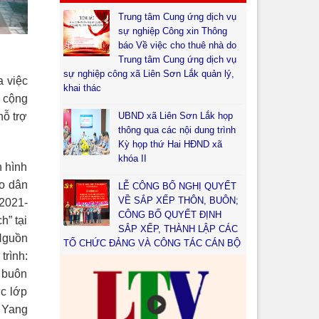
Trung tâm Cung ứng dịch vụ
sự nghiệp Công xin Thông
báo Về việc cho thuê nhà do
Trung tâm Cung ứng dịch vụ
sự nghiệp công xã Liên Sơn Lắk quản lý,
a việc
khai thác
 cộng
UBND xã Liên Sơn Lắk họp
hỗ trợ
thông qua các nội dung trình
Kỳ họp thứ Hai HĐND xã
khóa II
h hình
o dân
LỄ CÔNG BỐ NGHỊ QUYẾT
VỀ SẮP XẾP THÔN, BUÔN;
 2021-
CÔNG BỐ QUYẾT ĐỊNH
h” tại
SẮP XẾP, THÀNH LẬP CÁC
 Nguồn
TỔ CHỨC ĐẢNG VÀ CÔNG TÁC CÁN BỘ
trình:
 buôn
ức lớp
ã Yang