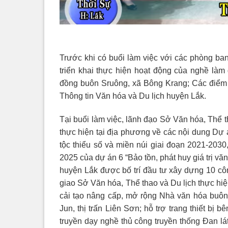
Trước khi có buổi làm việc với các phòng ban
triển khai thực hiện hoạt động của nghề là
đồng buôn Sruông, xã Bông Krang; Các điểm đế
Thông tin Văn hóa và Du lịch huyện Lắk.
Tại buổi làm việc, lãnh đạo Sở Văn hóa, Thể 
thực hiện tại địa phương về các nội dung D
tộc thiểu số và miền núi giai đoạn 2021-2030
2025 của dự án 6 “Bảo tồn, phát huy giá trị văn
huyện Lắk được bố trí đầu tư xây dựng 10 côn
giao Sở Văn hóa, Thể thao và Du lịch thực hiện
cải tạo nâng cấp, mở rộng Nhà văn hóa buôn
Jun, thị trấn Liên Sơn; hỗ trợ trang thiết bị 
truyền dạy nghề thủ công truyền thống Đan lá