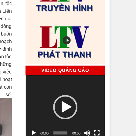
ân tộc
n Liên
ên địa
u đồng
 buôn
 hoạch
y định
ân tộc
 những
VIDEO QUẢNG CÁO
g việc
Trình
i hoạt
chơi
bà con
Video
ố.
00:00
00:00