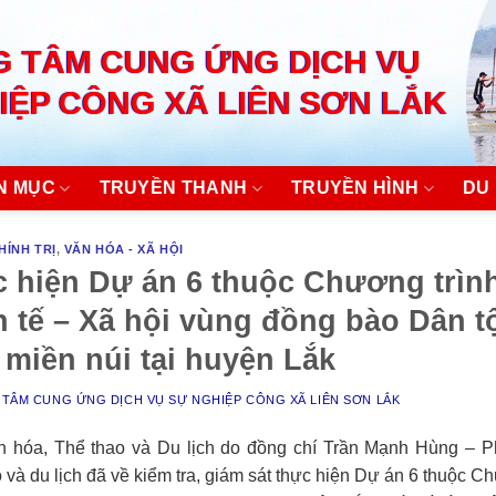
 TÂM CUNG ỨNG DỊCH VỤ
IỆP CÔNG XÃ LIÊN SƠN LẮK
N MỤC
TRUYỀN THANH
TRUYỀN HÌNH
DU 
HÍNH TRỊ
,
VĂN HÓA - XÃ HỘI
ực hiện Dự án 6 thuộc Chương trìn
h tế – Xã hội vùng đồng bào Dân t
 miền núi tại huyện Lắk
TÂM CUNG ỨNG DỊCH VỤ SỰ NGHIỆP CÔNG XÃ LIÊN SƠN LẮK
n hóa, Thể thao và Du lịch do đồng chí Trần Mạnh Hùng – P
 và du lịch đã về kiểm tra, giám sát thực hiện Dự án 6 thuộc 