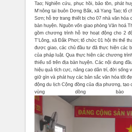
Tao; Nghiên cứu, phục hồi, bảo tồn, phát hu
M’nông tại buôn Dơng Bắk, xã Yang Tao; tổ c
Sơn; hỗ trợ trang thiết bị cho 07 nhà văn hóa 
bàn huyện. Nguồn vốn giao phòng Văn hoá Thôn
gồm chương trình hỗ trợ hoạt động cho 2 độ
T’Lông, xã Đắk Phơi; tổ chức 01 hội thi thể 
được giao, các chủ đầu tư đã thực hiện các b
của pháp luật. Qua thực hiện các chương trìn
thiểu số trên địa bàn huyện. Các nội dung đầ
hiệu quả tích cực, nâng cao dân trí, đời sống 
giữ gìn và phát huy các bản sắc văn hóa tốt đ
động du lịch Cộng đồng của địa phương, tạo c
vùng dồng bà