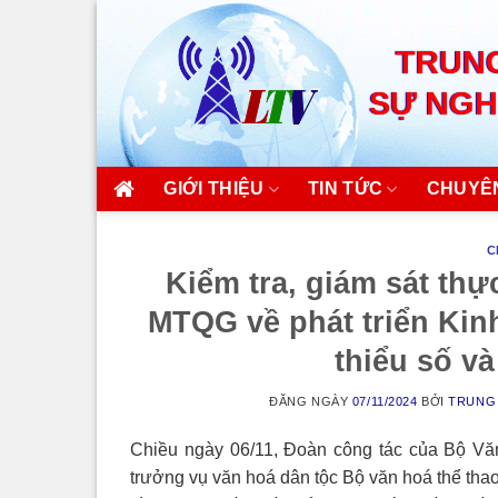
Skip
to
TRUNG
content
SỰ NGH
GIỚI THIỆU
TIN TỨC
CHUYÊ
C
Kiểm tra, giám sát th
MTQG về phát triển Kin
thiểu số và
ĐĂNG NGÀY
07/11/2024
BỞI
TRUNG 
Chiều ngày 06/11, Đoàn công tác của Bộ Vă
trưởng vụ văn hoá dân tộc Bộ văn hoá thể thao