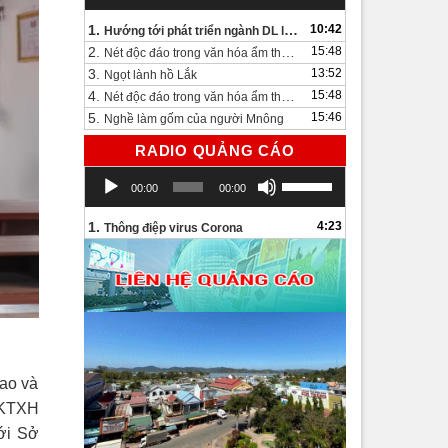
1.
10:42
Hướng tới phát triển ngành DL lâu dài và bền vững
2.
15:48
Nét độc đáo trong văn hóa ẩm thực bên bờ hồ Lắk.
3.
13:52
Ngọt lành hồ Lắk
4.
15:48
Nét độc đáo trong văn hóa ẩm thực bên bờ hồ Lắk
5.
15:46
Nghề làm gốm của người Mnông
RADIO QUẢNG CÁO
Trình
Sử
00:00
00:00
chơi
dụng
Audio
các
1.
4:23
Thông điệp virus Corona
phím
mũi
tên
Lên/Xuống
để
tăng
hoặc
hao và
giảm
âm
 KTXH
lượng.
ới Sở