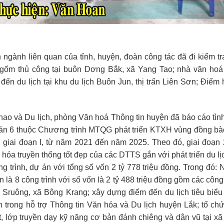
 ngành liên quan của tỉnh, huyện, đoàn công tác đã đi kiểm tr
m gốm thủ công tại buôn Dơng Bắk, xã Yang Tao; nhà văn hoá
n du lịch tại khu du lịch Buôn Jun, thị trấn Liên Sơn; Điểm 
thao và Du lịch, phòng Văn hoá Thông tin huyện đã báo cáo tìn
ự án 6 thuộc Chương trình MTQG phát triển KTXH vùng đồng bà
, giai đoạn I, từ năm 2021 đến năm 2025. Theo đó, giai đoạn
 hóa truyền thống tốt đẹp của các DTTS gắn với phát triển du lịc
g trình, dự án với tổng số vốn 2 tỷ 778 triệu đồng. Trong đó:
 là 8 công trình với số vốn là 2 tỷ 488 triệu đồng gồm các công 
 Sruông, xã Bông Krang; xây dựng điểm đến du lịch tiêu biểu
bên trong hỗ trợ Thông tin Văn hóa và Du lịch huyện Lắk; tổ ch
t, lớp truyền dạy kỹ năng cơ bản đánh chiêng và dân vũ tại x