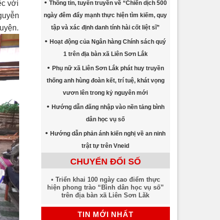
ệc với
Thông tin, tuyên truyền về “Chiến dịch 500
guyễn
ngày đêm đẩy mạnh thực hiện tìm kiếm, quy
uyện.
tập và xác định danh tính hài cốt liệt sĩ”
Hoạt động của Ngân hàng Chính sách quý
1 trên địa bàn xã Liên Sơn Lắk
Phụ nữ xã Liên Sơn Lắk phát huy truyền
thống anh hùng đoàn kết, trí tuệ, khát vọng
vươn lên trong kỷ nguyên mới
Hướng dẫn đăng nhập vào nền tảng bình
dân học vụ số
Hướng dẫn phản ánh kiến nghị về an ninh
trật tự trên Vneid
CHUYỂN ĐỔI SỐ
Triển khai 100 ngày cao điểm thực
hiện phong trào “Bình dân học vụ số”
trên địa bàn xã Liên Sơn Lăk
TIN MỚI NHẤT