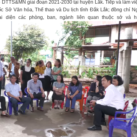
 DTTS&MN giai đoạn 2021-2030 tại huyện Lắk. Tiếp và làm vi
c Sở Văn hóa, Thể thao và Du lịch tỉnh Đắk Lắk; đồng chí N
 diện các phòng, ban, ngành liên quan thuộc sở và h