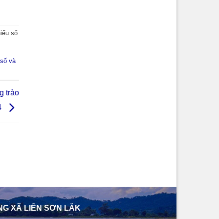
iểu số
 số và
g trào
4
NG XÃ LIÊN SƠN LẮK