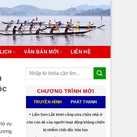
LỊCH
VĂN BẢN MỚI
LIÊN HỆ
h
ộc
CHƯƠNG TRÌNH MỚI
TRUYỀN HÌNH
PHÁT THANH
Liên Sơn Lắk khởi công sửa chữa nhà ở
cho con đẻ của người hoạt động kháng chiến
hó vụ
bị nhiễm chất độc hóa học
Chương