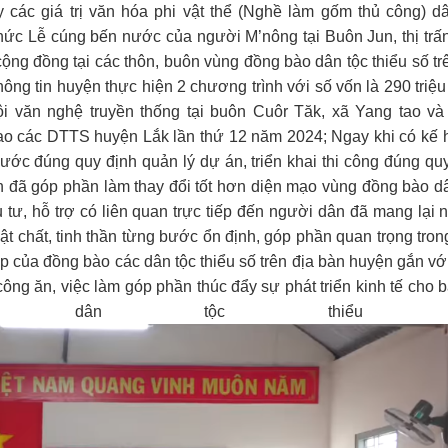
y các giá trị văn hóa phi vật thể (Nghề làm gốm thủ công) d
hức Lễ cúng bến nước của người M’nông tại Buôn Jun, thị trấ
cộng đồng tại các thôn, buôn vùng đồng bào dân tộc thiểu số tr
g tin huyện thực hiện 2 chương trình với số vốn là 290 triệ
i văn nghệ truyền thống tại buôn Cuôr Tăk, xã Yang tao và
thao các DTTS huyện Lắk lần thứ 12 năm 2024; Ngay khi có kế
ước đúng quy định quản lý dự án, triển khai thi công đúng qu
h đã góp phần làm thay đổi tốt hơn diện mạo vùng đồng bào d
u tư, hỗ trợ có liên quan trực tiếp đến người dân đã mang lại
vật chất, tinh thần từng bước ổn định, góp phần quan trọng tron
ẹp của đồng bào các dân tộc thiểu số trên địa bàn huyện gắn vớ
ông ăn, việc làm góp phần thúc đẩy sự phát triển kinh tế cho 
o dân tộc thiểu s