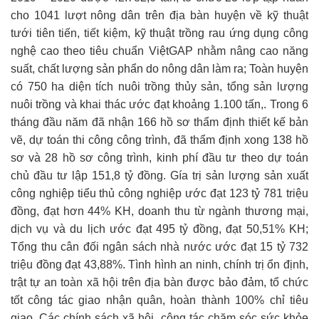
cho 1041 lượt nông dân trên địa bàn huyện về kỹ thuật
tưới tiên tiến, tiết kiệm, kỹ thuật trồng rau ứng dụng công
nghệ cao theo tiêu chuẩn ViệtGAP nhằm nâng cao năng
suất, chất lượng sản phẩn do nông dân làm ra; Toàn huyện
có 750 ha diện tích nuôi trồng thủy sản, tổng sản lượng
nuôi trồng và khai thác ước đạt khoảng 1.100 tấn,. Trong 6
tháng đầu năm đã nhận 166 hồ sơ thẩm định thiết kế bản
vẽ, dự toán thi công công trình, đã thẩm định xong 138 hồ
sơ và 28 hồ sơ công trình, kinh phí đầu tư theo dự toán
chủ đầu tư lập 151,8 tỷ đồng. Gía trị sản lượng sản xuất
công nghiệp tiểu thủ công nghiệp ước đạt 123 tỷ 781 triệu
đồng, đạt hơn 44% KH, doanh thu từ ngành thương mại,
dịch vụ và du lịch ước đạt 495 tỷ đồng, đạt 50,51% KH;
Tổng thu cân đối ngân sách nhà nước ước đạt 15 tỷ 732
triệu đồng đạt 43,88%. Tình hình an ninh, chính trị ổn định,
trật tự an toàn xã hội trên địa bàn được bảo đảm, tổ chức
tốt công tác giao nhận quân, hoàn thành 100% chỉ tiêu
giao. Các chính sách xã hội, công tác chăm sóc sức khỏe