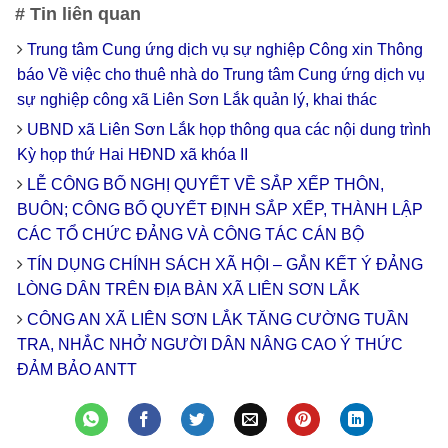
# Tin liên quan
Trung tâm Cung ứng dịch vụ sự nghiệp Công xin Thông
báo Về việc cho thuê nhà do Trung tâm Cung ứng dịch vụ
sự nghiệp công xã Liên Sơn Lắk quản lý, khai thác
UBND xã Liên Sơn Lắk họp thông qua các nội dung trình
Kỳ họp thứ Hai HĐND xã khóa II
LỄ CÔNG BỐ NGHỊ QUYẾT VỀ SẮP XẾP THÔN,
BUÔN; CÔNG BỐ QUYẾT ĐỊNH SẮP XẾP, THÀNH LẬP
CÁC TỔ CHỨC ĐẢNG VÀ CÔNG TÁC CÁN BỘ
TÍN DỤNG CHÍNH SÁCH XÃ HỘI – GẮN KẾT Ý ĐẢNG
LÒNG DÂN TRÊN ĐỊA BÀN XÃ LIÊN SƠN LẮK
CÔNG AN XÃ LIÊN SƠN LẮK TĂNG CƯỜNG TUẦN
TRA, NHẮC NHỞ NGƯỜI DÂN NÂNG CAO Ý THỨC
ĐẢM BẢO ANTT