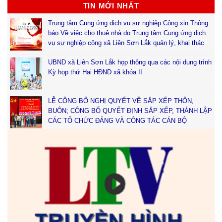
TIN MỚI NHẤT
Trung tâm Cung ứng dịch vụ sự nghiệp Công xin Thông
báo Về việc cho thuê nhà do Trung tâm Cung ứng dịch
vụ sự nghiệp công xã Liên Sơn Lắk quản lý, khai thác
UBND xã Liên Sơn Lắk họp thông qua các nội dung trình
Kỳ họp thứ Hai HĐND xã khóa II
LỄ CÔNG BỐ NGHỊ QUYẾT VỀ SẮP XẾP THÔN,
BUÔN; CÔNG BỐ QUYẾT ĐỊNH SẮP XẾP, THÀNH LẬP
CÁC TỔ CHỨC ĐẢNG VÀ CÔNG TÁC CÁN BỘ