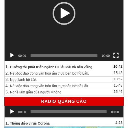
00:00
00:00
1.
10:42
Hướng tới phát triển ngành DL lâu dài và bền vững
2.
15:48
Nét độc đáo trong văn hóa ẩm thực bên bờ hồ Lắk.
3.
13:52
Ngọt lành hồ Lắk
4.
15:48
Nét độc đáo trong văn hóa ẩm thực bên bờ hồ Lắk
5.
15:46
Nghề làm gốm của người Mnông
RADIO QUẢNG CÁO
Trình
00:00
00:00
chơi
Audio
1.
4:23
Thông điệp virus Corona