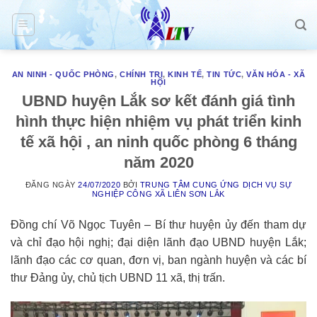
Skip
to
content
AN NINH - QUỐC PHÒNG
,
CHÍNH TRỊ
,
KINH TẾ
,
TIN TỨC
,
VĂN HÓA - XÃ
HỘI
UBND huyện Lắk sơ kết đánh giá tình
hình thực hiện nhiệm vụ phát triển kinh
tế xã hội , an ninh quốc phòng 6 tháng
năm 2020
ĐĂNG NGÀY
24/07/2020
BỞI
TRUNG TÂM CUNG ỨNG DỊCH VỤ SỰ
NGHIỆP CÔNG XÃ LIÊN SƠN LẮK
Đồng chí Võ Ngọc Tuyên – Bí thư huyện ủy đến tham dự
và chỉ đạo hội nghị; đại diện lãnh đạo UBND huyện Lắk;
lãnh đạo các cơ quan, đơn vị, ban ngành huyện và các bí
thư Đảng ủy, chủ tịch UBND 11 xã, thị trấn.