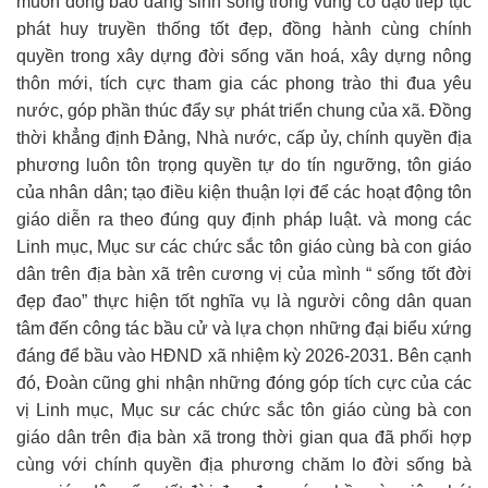
muốn đồng bào đang sinh sống trong vùng có đạo tiếp tục
phát huy truyền thống tốt đẹp, đồng hành cùng chính
quyền trong xây dựng đời sống văn hoá, xây dựng nông
thôn mới, tích cực tham gia các phong trào thi đua yêu
nước, góp phần thúc đẩy sự phát triển chung của xã. Đồng
thời khẳng định Đảng, Nhà nước, cấp ủy, chính quyền địa
phương luôn tôn trọng quyền tự do tín ngưỡng, tôn giáo
của nhân dân; tạo điều kiện thuận lợi để các hoạt động tôn
giáo diễn ra theo đúng quy định pháp luật. và mong các
Linh mục, Mục sư các chức sắc tôn giáo cùng bà con giáo
dân trên địa bàn xã trên cương vị của mình “ sống tốt đời
đẹp đao” thực hiện tốt nghĩa vụ là người công dân quan
tâm đến công tác bầu cử và lựa chọn những đại biểu xứng
đáng để bầu vào HĐND xã nhiệm kỳ 2026-2031. Bên cạnh
đó, Đoàn cũng ghi nhận những đóng góp tích cực của các
vị Linh mục, Mục sư các chức sắc tôn giáo cùng bà con
giáo dân trên địa bàn xã trong thời gian qua đã phối hợp
cùng với chính quyền địa phương chăm lo đời sống bà