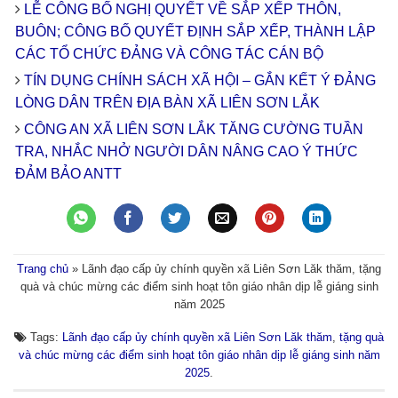
LỄ CÔNG BỐ NGHỊ QUYẾT VỀ SẮP XẾP THÔN,
BUÔN; CÔNG BỐ QUYẾT ĐỊNH SẮP XẾP, THÀNH LẬP
CÁC TỔ CHỨC ĐẢNG VÀ CÔNG TÁC CÁN BỘ
TÍN DỤNG CHÍNH SÁCH XÃ HỘI – GẮN KẾT Ý ĐẢNG
LÒNG DÂN TRÊN ĐỊA BÀN XÃ LIÊN SƠN LẮK
CÔNG AN XÃ LIÊN SƠN LẮK TĂNG CƯỜNG TUẦN
TRA, NHẮC NHỞ NGƯỜI DÂN NÂNG CAO Ý THỨC
ĐẢM BẢO ANTT
Trang chủ
»
Lãnh đạo cấp ủy chính quyền xã Liên Sơn Lăk thăm, tặng
quà và chúc mừng các điểm sinh hoạt tôn giáo nhân dịp lễ giáng sinh
năm 2025
Tags:
Lãnh đạo cấp ủy chính quyền xã Liên Sơn Lăk thăm
,
tặng quà
và chúc mừng các điểm sinh hoạt tôn giáo nhân dịp lễ giáng sinh năm
2025
.