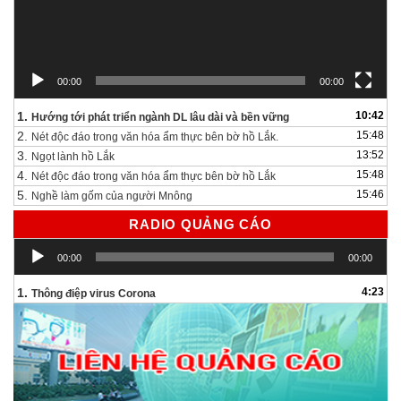
00:00
00:00
1.
10:42
Hướng tới phát triển ngành DL lâu dài và bền vững
2.
15:48
Nét độc đáo trong văn hóa ẩm thực bên bờ hồ Lắk.
3.
13:52
Ngọt lành hồ Lắk
4.
15:48
Nét độc đáo trong văn hóa ẩm thực bên bờ hồ Lắk
5.
15:46
Nghề làm gốm của người Mnông
RADIO QUẢNG CÁO
Trình
00:00
00:00
chơi
Audio
1.
4:23
Thông điệp virus Corona