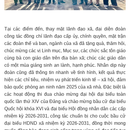
Tại các điểm đến, thay mặt lãnh đạo xã, đại diện đoàn
công tác đồng chí lãnh đạo cấp ủy, chính quyền, mặt trận
các đoàn thể và ban, ngành của xã đã tặng quà, thăm hỏi,
chúc mừng các vị Linh mục, Mục sư, các chức sắc tôn giáo
cùng bà con giáo dân trên địa bàn xã; chúc các giáo dân
có một mùa giáng sinh an lành, hạnh phúc. Nhân dịp này
đoàn cũng đã thông tin nhanh về tình hình, kết quả thực
hiện các chỉ tiêu, nhiệm vụ phát triển kinh tế – xã hội, đảm
bảo quốc phòng an ninh năm 2025 của xã nhà. Đặc biệt là
các hoạt động thi đua chào mừng đại hội đại biểu toàn
quốc lần thứ XIV của Đảng và chào mừng bầu cử đại biểu
Quốc hội khóa XVI và đại biểu Hội đồng nhân dân các cấp
nhiệm kỳ 2026-2031, công tác chuẩn bị cho cuộc bầu cử
đại biểu HDND xã nhiệm kỳ 2026-2031, đồng thời mong