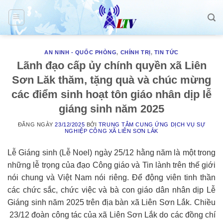
Skip
to
content
AN NINH - QUỐC PHÒNG
,
CHÍNH TRỊ
,
TIN TỨC
Lãnh đạo cấp ủy chính quyền xã Liên
Sơn Lăk thăm, tặng quà và chúc mừng
các điểm sinh hoạt tôn giáo nhân dịp lễ
giáng sinh năm 2025
ĐĂNG NGÀY
23/12/2025
BỞI
TRUNG TÂM CUNG ỨNG DỊCH VỤ SỰ
NGHIỆP CÔNG XÃ LIÊN SƠN LẮK
Lễ Giáng sinh (Lễ Noel) ngày 25/12 hằng năm là một trong
những lễ trọng của đạo Công giáo và Tin lành trên thế giới
nói chung và Việt Nam nói riêng. Để động viên tinh thần
các chức sắc, chức việc và bà con giáo dân nhân dịp Lễ
Giáng sinh năm 2025 trên địa bàn xã Liên Sơn Lắk. Chiều
23/12 đoàn công tác của xã Liên Sơn Lắk do các đồng chí