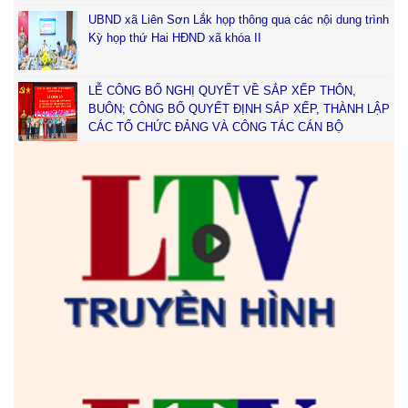
UBND xã Liên Sơn Lắk họp thông qua các nội dung trình
Kỳ họp thứ Hai HĐND xã khóa II
LỄ CÔNG BỐ NGHỊ QUYẾT VỀ SẮP XẾP THÔN,
BUÔN; CÔNG BỐ QUYẾT ĐỊNH SẮP XẾP, THÀNH LẬP
CÁC TỔ CHỨC ĐẢNG VÀ CÔNG TÁC CÁN BỘ