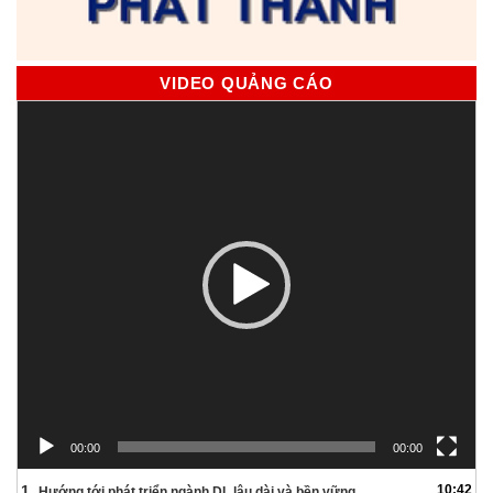
VIDEO QUẢNG CÁO
Trình
chơi
Video
00:00
00:00
1.
10:42
Hướng tới phát triển ngành DL lâu dài và bền vững