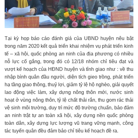
Tại kỳ họp báo cáo đánh giá của UBND huyện nêu bật
trong năm 2020 kết quả triển khai nhiệm vụ phát triển kinh
tế – xã hội, quốc phòng an ninh của địa phương có nhiều
nỗ lực cố gắng, trong đó có 12/18 nhóm chỉ tiêu đạt và
vượt kế hoạch của HĐND huyện và tỉnh giao như : về thu
nhập bình quân đầu người, diện tích gieo trồng, phát triển
hạ tầng giao thông, thuỷ lợi, giảm tỷ lệ hộ nghèo, giải quyết
lao động việc làm, xây dựng nông thôn mới, nước sinh
hoạt ở vùng nông thôn, tỷ lệ chất thải rắn, thu gom rác thải
vệ sinh môi trường, duy trì mức độ trường chuẩn, bảo đảm
an ninh trật tự an toàn xã hội, xây dựng nền quốc phòng
toàn dân, xây dựng lực lượng vũ trang vững mạnh, công
tác tuyển quân đều đảm bảo chỉ tiêu kế hoạch đề ra.