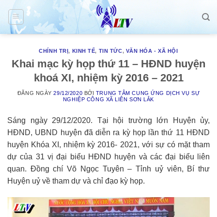
Skip
to
content
CHÍNH TRỊ
,
KINH TẾ
,
TIN TỨC
,
VĂN HÓA - XÃ HỘI
Khai mạc kỳ họp thứ 11 – HĐND huyện
khoá XI, nhiệm kỳ 2016 – 2021
ĐĂNG NGÀY
29/12/2020
BỞI
TRUNG TÂM CUNG ỨNG DỊCH VỤ SỰ
NGHIỆP CÔNG XÃ LIÊN SƠN LẮK
Sáng ngày 29/12/2020. Tại hội trường lớn Huyện ủy,
HĐND, UBND huyện đã diễn ra kỳ họp lần thứ 11 HĐND
huyện Khóa XI, nhiệm kỳ 2016- 2021, với sự có mặt tham
dự của 31 vị đại biểu HĐND huyện và các đại biểu liên
quan. Đồng chí Võ Ngọc Tuyên – Tỉnh uỷ viên, Bí thư
Huyện uỷ về tham dự và chỉ đạo kỳ họp.