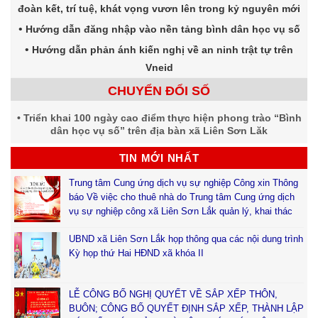
đoàn kết, trí tuệ, khát vọng vươn lên trong kỷ nguyên mới
Hướng dẫn đăng nhập vào nền tảng bình dân học vụ số
Hướng dẫn phản ánh kiến nghị về an ninh trật tự trên
Vneid
CHUYỂN ĐỔI SỐ
Triển khai 100 ngày cao điểm thực hiện phong trào “Bình
dân học vụ số” trên địa bàn xã Liên Sơn Lăk
TIN MỚI NHẤT
Trung tâm Cung ứng dịch vụ sự nghiệp Công xin Thông
báo Về việc cho thuê nhà do Trung tâm Cung ứng dịch
vụ sự nghiệp công xã Liên Sơn Lắk quản lý, khai thác
UBND xã Liên Sơn Lắk họp thông qua các nội dung trình
Kỳ họp thứ Hai HĐND xã khóa II
LỄ CÔNG BỐ NGHỊ QUYẾT VỀ SẮP XẾP THÔN,
BUÔN; CÔNG BỐ QUYẾT ĐỊNH SẮP XẾP, THÀNH LẬP