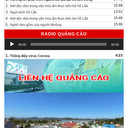
2.
15:48
Nét độc đáo trong văn hóa ẩm thực bên bờ hồ Lắk.
3.
13:52
Ngọt lành hồ Lắk
4.
15:48
Nét độc đáo trong văn hóa ẩm thực bên bờ hồ Lắk
5.
15:46
Nghề làm gốm của người Mnông
RADIO QUẢNG CÁO
Trình
00:00
00:00
chơi
Audio
1.
4:23
Thông điệp virus Corona