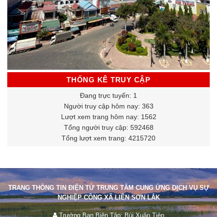
THỐNG KÊ TRUY CẬP
Đang trực tuyến: 1
Người truy cập hôm nay: 363
Lượt xem trang hôm nay: 1562
Tổng người truy cập: 592468
Tổng lượt xem trang: 4215720
TRANG THÔNG TIN ĐIỆN TỬ TRUNG TÂM CUNG ỨNG DỊCH VỤ SỰ
NGHIỆP CÔNG XÃ LIÊN SƠN LẮK
Trưởng Ban Biên Tập: Bùi Xuân Tiệp