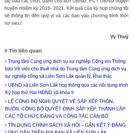
tác bầu các chức danh chủ tịch UBND, PCT UBND huyện
huyện nhiệm kỳ 2016- 2021. Kết quả của kỳ họp chúng tôi
sẽ thông tin đến quý vị và các bạn vào chương trình thời
sự sau./.
Vy Thuỷ
# Tin liên quan
Trung tâm Cung ứng dịch vụ sự nghiệp Công xin Thông
báo Về việc cho thuê nhà do Trung tâm Cung ứng dịch vụ
sự nghiệp công xã Liên Sơn Lắk quản lý, khai thác
UBND xã Liên Sơn Lắk họp thông qua các nội dung trình
Kỳ họp thứ Hai HĐND xã khóa II
LỄ CÔNG BỐ NGHỊ QUYẾT VỀ SẮP XẾP THÔN,
BUÔN; CÔNG BỐ QUYẾT ĐỊNH SẮP XẾP, THÀNH LẬP
CÁC TỔ CHỨC ĐẢNG VÀ CÔNG TÁC CÁN BỘ
TÍN DỤNG CHÍNH SÁCH XÃ HỘI – GẮN KẾT Ý ĐẢNG
LÒNG DÂN TRÊN ĐỊA BÀN XÃ LIÊN SƠN LẮK