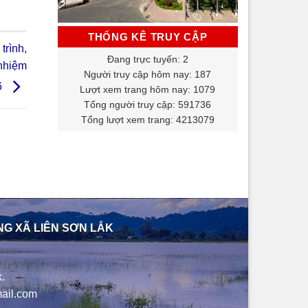
THỐNG KÊ TRUY CẬP
trình,
Đang trực tuyến: 2
 nhiệm
Người truy cập hôm nay: 187
6
Lượt xem trang hôm nay: 1079
Tổng người truy cập: 591736
Tổng lượt xem trang: 4213079
NG XÃ LIÊN SƠN LẮK
.
ail.com