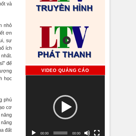
hốt và
ạn nhỏ
iết ơn
ui, sự
bổ ích
 nhất.
sĩ” để
VIDEO QUẢNG CÁO
 lượng
Trình
h học
chơi
Video
ng phú
ạo cơ
ỹ năng
n nâng
ủa đất
00:00
00:00