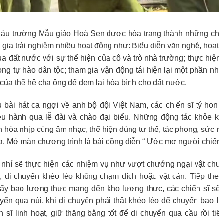
cháu trường Mẫu giáo Hoà Sen được hóa trang thành những ch
gia trải nghiệm nhiều hoạt động như: Biểu diễn văn nghệ, hoạ
a đất nước với sự thể hiện của cô và trò nhà trường; thực hiệ
lòng tự hào dân tộc; tham gia vận động tái hiện lại một phần n
của thế hệ cha ông để đem lại hòa bình cho đất nước.
u bài hát ca ngợi về anh bộ đội Việt Nam, các chiến sĩ tý hon
iễu hành qua lễ đài và chào đại biểu. Những động tác khỏe k
hòa nhịp cùng âm nhạc, thể hiện đúng tư thế, tác phong, sức
 ta. Mở màn chương trình là bài đồng diễn “ Ước mơ người chiến
sĩ nhí sẽ thực hiện các nhiệm vụ như vượt chướng ngại vật ch
, di chuyển khéo léo không chạm đích hoặc vật cản. Tiếp th
, lấy bao lương thực mang đến kho lương thực, các chiến sĩ s
uyển qua núi, khi di chuyển phải thật khéo léo để chuyển bao
 sĩ linh hoạt, giữ thăng bằng tốt để di chuyển qua cầu rồi ti