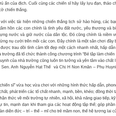
ú ẩn của địch. Cuối cùng các chiến sĩ hãy lấy lựu đạn, tháo c
cờ chiến thắng.
 với việc tái hiện những chiến thắng lịch sử hào hùng, các b
âm hồn các con chính là tình yêu đất nước, yêu thương và b
 dựng nước và giữ nước của dân tộc. Đó cũng chính là niềm v
 từng nụ cười trên môi các con. Đây chính là một sân chơi đầy 
 được trau dồi tình cảm tốt đẹp một cách nhanh nhất, hấp dẫn
à trường đã tổ chức thành công chương trình “Bé tập làm chiến 
huynh của nhà trường cũng luôn tin tưởng và yên tâm vào chất
a Sen. Anh Nguyễn Hạt Thế và Chị H Non Kmăn – Phụ Huyn
 chiến sĩ” vừa học vừa chơi với những hình thức hấp dẫn, pho
chất, phát triển các tố chất nhanh, mạnh, bền, khéo; đồng thời t
hận thức về môi trường tự nhiên, xã hội, khả năng giao tiếp, k
 tự tin, mạnh dạn khi tham gia các hoạt động tập thể; góp phầ
n diện đức – trí – thể – mĩ cho trẻ mầm non, thế hệ tương lai c