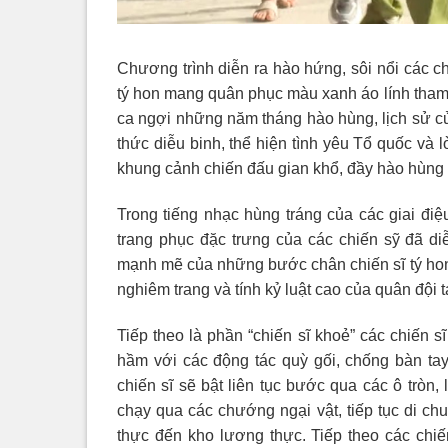
Chương trình diễn ra hào hứng, sôi nổi các 
tý hon mang quân phục màu xanh áo lính tham 
ca ngợi những năm tháng hào hùng, lịch sử củ
thức diễu binh, thể hiện tình yêu Tổ quốc và 
khung cảnh chiến đấu gian khổ, đầy hào hùng 
Trong tiếng nhạc hùng tráng của các giai điệ
trang phục đặc trưng của các chiến sỹ đã d
mạnh mẽ của những bước chân chiến sĩ tý hon 
nghiêm trang và tính kỷ luật cao của quân đội
Tiếp theo là phần “chiến sĩ khoẻ” các chiến 
hầm với các động tác quỳ gối, chống bàn tay
chiến sĩ sẽ bật liên tục bước qua các ô tròn
chạy qua các chướng ngại vật, tiếp tục di ch
thực đến kho lương thực. Tiếp theo các chiến