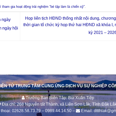
 tham gia hoạt động trải nghiệm “bé tập làm là chiến sỹ”
.
Họp liên tịch HĐND thống nhất nội dung, chương 
m ngày
thời gian tổ chức kỳ họp thứ hai HĐND xã khóa I,
m ngày hội
kỳ 2021 – 202
IỆN TỬ TRUNG TÂM CUNG ỨNG DỊCH VỤ SỰ NGHIỆP CÔ
Trưởng Ban Biên Tập: Bùi Xuân Tiệp
Địa chỉ: 268 Nguyễn tất Thành, xã Liên Sơn Lắk, Tỉnh Đắk Lắk
thoại:
02628.58.73.79
–
0989.44.14.50
–
Email:
dttthlak@gm