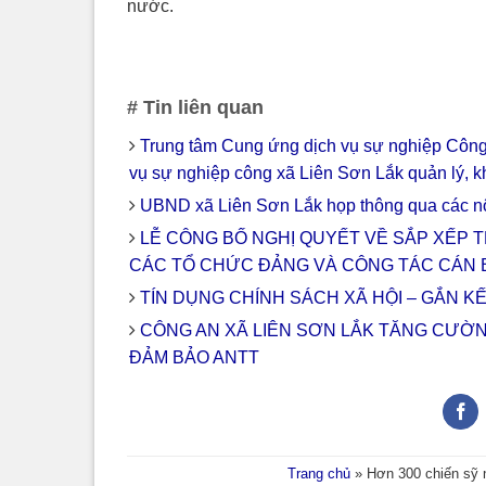
nước.
# Tin liên quan
Trung tâm Cung ứng dịch vụ sự nghiệp Công
vụ sự nghiệp công xã Liên Sơn Lắk quản lý, k
UBND xã Liên Sơn Lắk họp thông qua các nộ
LỄ CÔNG BỐ NGHỊ QUYẾT VỀ SẮP XẾP T
CÁC TỔ CHỨC ĐẢNG VÀ CÔNG TÁC CÁN 
TÍN DỤNG CHÍNH SÁCH XÃ HỘI – GẮN K
CÔNG AN XÃ LIÊN SƠN LẮK TĂNG CƯỜ
ĐẢM BẢO ANTT
Trang chủ
»
Hơn 300 chiến sỹ n