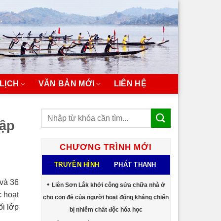
LỊCH
VĂN BẢN MỚI
LIÊN HỆ
tập
CHƯƠNG TRÌNH MỚI
TRUYỀN HÌNH
PHÁT THANH
 và 36
Liên Sơn Lắk khởi công sửa chữa nhà ở
 hoạt
cho con đẻ của người hoạt động kháng chiến
ối lớp
bị nhiễm chất độc hóa học