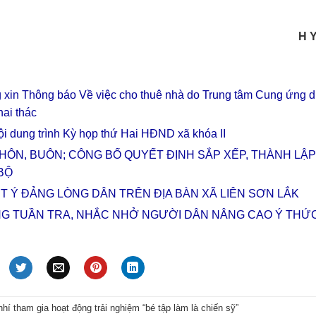
H Y
 xin Thông báo Về việc cho thuê nhà do Trung tâm Cung ứng d
hai thác
i dung trình Kỳ họp thứ Hai HĐND xã khóa II
HÔN, BUÔN; CÔNG BỐ QUYẾT ĐỊNH SẮP XẾP, THÀNH LẬP
BỘ
ẾT Ý ĐẢNG LÒNG DÂN TRÊN ĐỊA BÀN XÃ LIÊN SƠN LẮK
NG TUẦN TRA, NHẮC NHỞ NGƯỜI DÂN NÂNG CAO Ý THỨ
hí tham gia hoạt động trải nghiệm “bé tập làm là chiến sỹ”