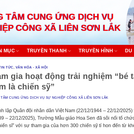
 TÂM CUNG ỨNG DỊCH VỤ
IỆP CÔNG XÃ LIÊN SƠN LẮK
N MỤC
TRUYỀN THANH
TRUYỀN HÌNH
DU 
TIN TỨC
,
VĂN HÓA - XÃ HỘI
am gia hoạt động trải nghiệm “bé 
m là chiến sỹ”
TÂM CUNG ỨNG DỊCH VỤ SỰ NGHIỆP CÔNG XÃ LIÊN SƠN LẮK
nh lập Quân đội nhân dân Việt Nam (22/12/1944 – 22/12/2025)
9 – 22/12/2025), Trường Mẫu giáo Hoa Sen đã sôi nổi tổ chức
hiến sĩ” với sự tham gia của hơn 300 chiến sỹ tí hon đến từ kh