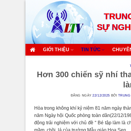
Skip
to
TRUNG
content
SỰ NGH
GIỚI THIỆU
TIN TỨC
CHUYÊ
Hơn 300 chiến sỹ nhí th
là
ĐĂNG NGÀY
22/12/2025
BỞI
TRUNG 
Hòa trong không khí kỷ niệm 81 năm ngày thà
năm Ngày hội Quốc phòng toàn dân(22/12/198
động trải nghiệm với chủ đề “ Bé tập làm là c
mầm, chồi, lá của trường Mẫu giáo Hoa Sen.