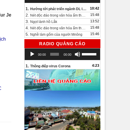
1.
10:42
Hướng tới phát triển ngành DL lâu dài và bền vững
ur Je
2.
15:48
Nét độc đáo trong văn hóa ẩm thực bên bờ hồ Lắk.
3.
13:52
Ngọt lành hồ Lắk
4.
15:48
Nét độc đáo trong văn hóa ẩm thực bên bờ hồ Lắk
5.
15:46
Nghề làm gốm của người Mnông
ịch
RADIO QUẢNG CÁO
Trình
Sử
00:00
00:00
chơi
dụng
Audio
các
1.
4:23
Thông điệp virus Corona
phím
mũi
tên
Lên/Xuống
C
để
tăng
hoặc
giảm
âm
lượng.