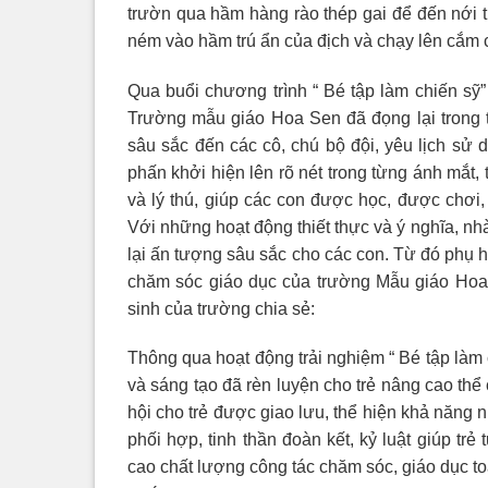
trườn qua hầm hàng rào thép gai để đến nới tr
ném vào hầm trú ẩn của địch và chạy lên cắm 
Qua buổi chương trình “ Bé tập làm chiến sỹ”
Trường mẫu giáo Hoa Sen đã đọng lại trong t
sâu sắc đến các cô, chú bộ đội, yêu lịch sử
phấn khởi hiện lên rõ nét trong từng ánh mắt,
và lý thú, giúp các con được học, được chơi,
Với những hoạt động thiết thực và ý nghĩa, nh
lại ấn tượng sâu sắc cho các con. Từ đó phụ 
chăm sóc giáo dục của trường Mẫu giáo Ho
sinh của trường chia sẻ:
Thông qua hoạt động trải nghiệm “ Bé tập làm
và sáng tạo đã rèn luyện cho trẻ nâng cao thể 
hội cho trẻ được giao lưu, thể hiện khả năng n
phối hợp, tinh thần đoàn kết, kỷ luật giúp trẻ
cao chất lượng công tác chăm sóc, giáo dục toà