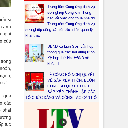
Trung tâm Cung ứng dịch vụ
sự nghiệp Công xin Thông
báo Về việc cho thuê nhà do
iến sĩ
Trung tâm Cung ứng dịch vụ
t cảnh
sự nghiệp công xã Liên Sơn Lắk quản lý,
n nghi
khai thác
hỏ của
UBND xã Liên Sơn Lắk họp
thông qua các nội dung trình
Kỳ họp thứ Hai HĐND xã
 trong
khóa II
hoắn,
LỄ CÔNG BỐ NGHỊ QUYẾT
 mạnh,
VỀ SẮP XẾP THÔN, BUÔN;
 sĩ”.
CÔNG BỐ QUYẾT ĐỊNH
SẮP XẾP, THÀNH LẬP CÁC
ui qua
TỔ CHỨC ĐẢNG VÀ CÔNG TÁC CÁN BỘ
eo các
ẽ phải
 lương
ếp tục