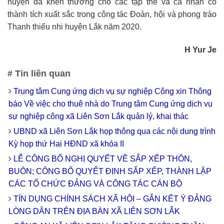
huyện đã khen thưởng cho các tập thể và cá nhân có
thành tích xuất sắc trong công tác Đoàn, hội và phong trào
Thanh thiếu nhi huyện Lắk năm 2020.
H Yur Je
# Tin liên quan
Trung tâm Cung ứng dịch vụ sự nghiệp Công xin Thông
báo Về việc cho thuê nhà do Trung tâm Cung ứng dịch vụ
sự nghiệp công xã Liên Sơn Lắk quản lý, khai thác
UBND xã Liên Sơn Lắk họp thông qua các nội dung trình
Kỳ họp thứ Hai HĐND xã khóa II
LỄ CÔNG BỐ NGHỊ QUYẾT VỀ SẮP XẾP THÔN,
BUÔN; CÔNG BỐ QUYẾT ĐỊNH SẮP XẾP, THÀNH LẬP
CÁC TỔ CHỨC ĐẢNG VÀ CÔNG TÁC CÁN BỘ
TÍN DỤNG CHÍNH SÁCH XÃ HỘI – GẮN KẾT Ý ĐẢNG
LÒNG DÂN TRÊN ĐỊA BÀN XÃ LIÊN SƠN LẮK