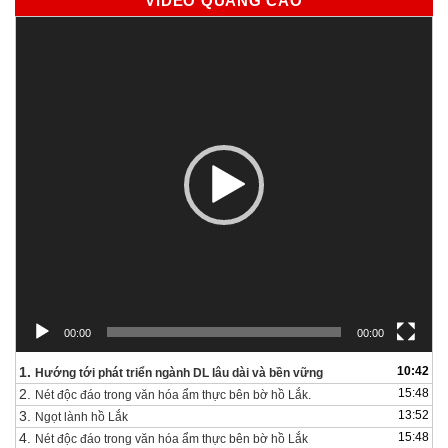
VIDEO QUẢNG CÁO
Trình
chơi
Video
00:00
00:00
1.
10:42
Hướng tới phát triển ngành DL lâu dài và bền vững
2.
15:48
Nét độc đáo trong văn hóa ẩm thực bên bờ hồ Lắk.
3.
13:52
Ngọt lành hồ Lắk
4.
15:48
Nét độc đáo trong văn hóa ẩm thực bên bờ hồ Lắk