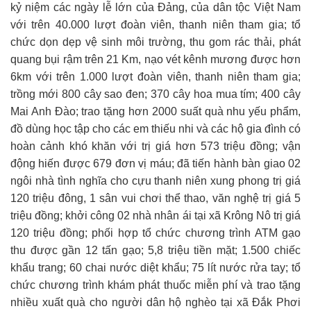
kỷ niệm các ngày lễ lớn của Đảng, của dân tộc Việt Nam
với trên 40.000 lượt đoàn viên, thanh niên tham gia; tổ
chức dọn dẹp vệ sinh môi trường, thu gom rác thải, phát
quang bụi rậm trên 21 Km, nạo vét kênh mương được hơn
6km với trên 1.000 lượt đoàn viên, thanh niên tham gia;
trồng mới 800 cây sao đen; 370 cây hoa mua tím; 400 cây
Mai Anh Đào; trao tặng hơn 2000 suất quà nhu yếu phẩm,
đồ dùng học tập cho các em thiếu nhi và các hộ gia đình có
hoàn cảnh khó khăn với trị giá hơn 573 triệu đồng; vận
động hiến được 679 đơn vị máu; đã tiến hành bàn giao 02
ngôi nhà tình nghĩa cho cựu thanh niên xung phong trị giá
120 triệu đông, 1 sân vui chơi thể thao, văn nghệ trị giá 5
triệu đồng; khởi công 02 nhà nhân ái tại xã Krông Nô trị giá
120 triệu đồng; phối hợp tổ chức chương trình ATM gạo
thu được gần 12 tấn gạo; 5,8 triệu tiền mặt; 1.500 chiếc
khẩu trang; 60 chai nước diệt khẩu; 75 lít nước rửa tay; tổ
chức chương trình khám phát thuốc miễn phí và trao tặng
nhiều xuất quà cho người dân hộ nghèo tại xã Đắk Phơi