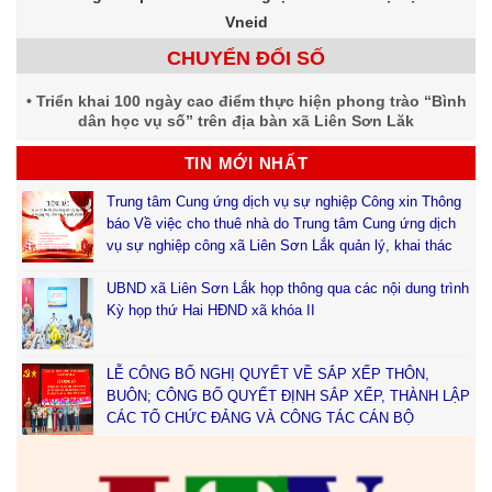
Vneid
CHUYỂN ĐỔI SỐ
Triển khai 100 ngày cao điểm thực hiện phong trào “Bình
dân học vụ số” trên địa bàn xã Liên Sơn Lăk
TIN MỚI NHẤT
Trung tâm Cung ứng dịch vụ sự nghiệp Công xin Thông
báo Về việc cho thuê nhà do Trung tâm Cung ứng dịch
vụ sự nghiệp công xã Liên Sơn Lắk quản lý, khai thác
UBND xã Liên Sơn Lắk họp thông qua các nội dung trình
Kỳ họp thứ Hai HĐND xã khóa II
LỄ CÔNG BỐ NGHỊ QUYẾT VỀ SẮP XẾP THÔN,
BUÔN; CÔNG BỐ QUYẾT ĐỊNH SẮP XẾP, THÀNH LẬP
CÁC TỔ CHỨC ĐẢNG VÀ CÔNG TÁC CÁN BỘ