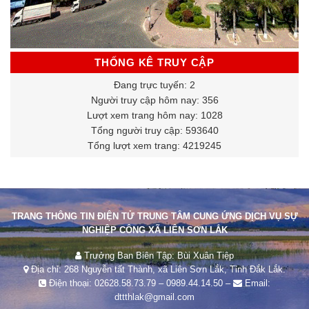
THỐNG KÊ TRUY CẬP
Đang trực tuyến: 2
Người truy cập hôm nay: 356
Lượt xem trang hôm nay: 1028
Tổng người truy cập: 593640
Tổng lượt xem trang: 4219245
TRANG THÔNG TIN ĐIỆN TỬ TRUNG TÂM CUNG ỨNG DỊCH VỤ SỰ
NGHIỆP CÔNG XÃ LIÊN SƠN LẮK
Trưởng Ban Biên Tập: Bùi Xuân Tiệp
Địa chỉ: 268 Nguyễn tất Thành, xã Liên Sơn Lắk, Tỉnh Đắk Lắk.
Điện thoại:
02628.58.73.79
–
0989.44.14.50
–
Email:
dttthlak@gmail.com