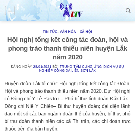
Skip
to
content
TIN TỨC
,
VĂN HÓA - XÃ HỘI
Hội nghị tổng kết công tác đoàn, hội và
phong trào thanh thiếu niên huyện Lắk
năm 2020
ĐĂNG NGÀY
28/01/2021
BỞI
TRUNG TÂM CUNG ỨNG DỊCH VỤ SỰ
NGHIỆP CÔNG XÃ LIÊN SƠN LẮK
Huyện đoàn Lắk tổ chức Hội nghị tổng kết công tác Đoàn,
Hội và phong trào thanh thiếu niên năm 2020. Dự Hội nghị
có Đồng chí Y Lê Pas tơr – Phó bí thư tỉnh đoàn Đắk Lắk ;
Đồng chí Niê Y Chiến– Bí thư huyện đoàn; đại diện lãnh
đạo một số các ban ngành đoàn thể của huyện; bí thư, phó
bí thư đoàn thanh niên các xã Thị trấn, các chi đoàn trực
thuộc trên địa bàn huyện.