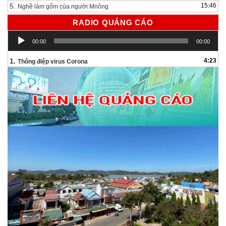
5.
15:46
Nghề làm gốm của người Mnông
RADIO QUẢNG CÁO
Trình
00:00
00:00
chơi
Audio
1.
4:23
Thông điệp virus Corona