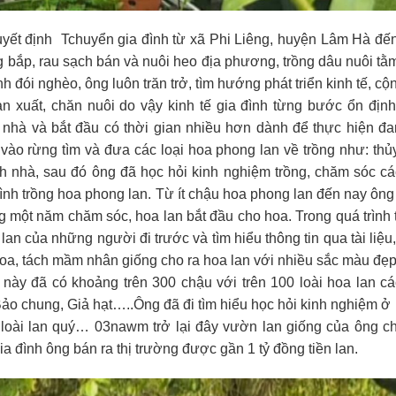
yết định Tchuyển gia đình từ xã Phi Liêng, huyện Lâm Hà đến
g bắp, rau sạch bán và nuôi heo địa phương, trồng dâu nuôi tằ
 đói nghèo, ông luôn trăn trở, tìm hướng phát triển kinh tế, cộ
sản xuất, chăn nuôi do vậy kinh tế gia đình từng bước ổn địn
nhà và bắt đầu có thời gian nhiều hơn dành để thực hiện đ
ào rừng tìm và đưa các loại hoa phong lan về trồng như: thủy
nh nhà, sau đó ông đã học hỏi kinh nghiệm trồng, chăm sóc cá
hình trồng hoa phong lan. Từ ít chậu hoa phong lan đến nay ôn
một năm chăm sóc, hoa lan bắt đầu cho hoa. Trong quá trình 
lan của những người đi trước và tìm hiểu thông tin qua tài liệu
hoa, tách mầm nhân giống cho ra hoa lan với nhiều sắc màu đẹ
ày đã có khoảng trên 300 chậu với trên 100 loài hoa lan cá
n Bảo chung, Giả hạt…..Ông đã đi tìm hiểu học hỏi kinh nghiệm ở
 loài lan quý… 03nawm trở lại đây vườn lan giống của ông c
a đình ông bán ra thị trường được gần 1 tỷ đồng tiền lan.