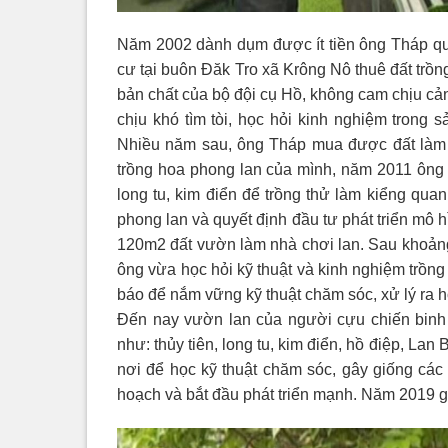
Năm 2002 dành dụm được ít tiền ông Tháp qu
cư tại buôn Đăk Tro xã Krông Nô thuê đất trồn
bản chất của bộ đội cụ Hồ, không cam chịu cảnh
chịu khó tìm tòi, học hỏi kinh nghiệm trong 
Nhiều năm sau, ông Tháp mua được đất làm 
trồng hoa phong lan của mình, năm 2011 ông v
long tu, kim điển để trồng thử làm kiểng qua
phong lan và quyết định đầu tư phát triển mô 
120m2 đất vườn làm nhà chơi lan. Sau khoảng 
ông vừa học hỏi kỹ thuật và kinh nghiệm trồng 
báo để nắm vững kỹ thuật chăm sóc, xử lý ra 
Đến nay vườn lan của người cựu chiến binh n
như: thủy tiên, long tu, kim điển, hồ điệp, La
nơi để học kỹ thuật chăm sóc, gây giống các
hoạch và bắt đầu phát triển mạnh. Năm 2019 gi