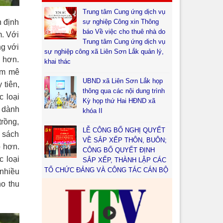
Trung tâm Cung ứng dịch vụ
sự nghiệp Công xin Thông
 định
báo Về việc cho thuê nhà do
m. Với
Trung tâm Cung ứng dịch vụ
ng với
sự nghiệp công xã Liên Sơn Lắk quản lý,
h hơn.
khai thác
am mê
UBND xã Liên Sơn Lắk họp
 tiên,
thông qua các nội dung trình
c loại
Kỳ họp thứ Hai HĐND xã
g dành
khóa II
trồng,
LỄ CÔNG BỐ NGHỊ QUYẾT
, sách
VỀ SẮP XẾP THÔN, BUÔN;
p hơn.
CÔNG BỐ QUYẾT ĐỊNH
c loại
SẮP XẾP, THÀNH LẬP CÁC
TỔ CHỨC ĐẢNG VÀ CÔNG TÁC CÁN BỘ
 nhiều
ho thu