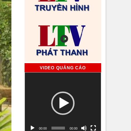
VIDEO QUẢNG CÁO
Trình
chơi
Video
00:00
00:00