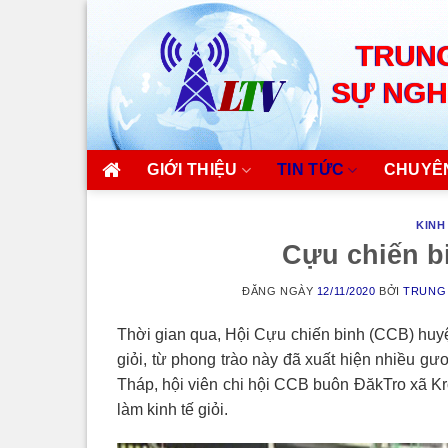
Skip
to
TRUNG
content
SỰ NGH
GIỚI THIỆU
TIN TỨC
CHUYÊ
KINH
Cựu chiến bi
ĐĂNG NGÀY
12/11/2020
BỞI
TRUNG 
Thời gian qua, Hội Cựu chiến binh (CCB) huyệ
giỏi, từ phong trào này đã xuất hiện nhiều g
Tháp, hội viên chi hội CCB buôn ĐăkTro xã Kr
làm kinh tế giỏi.