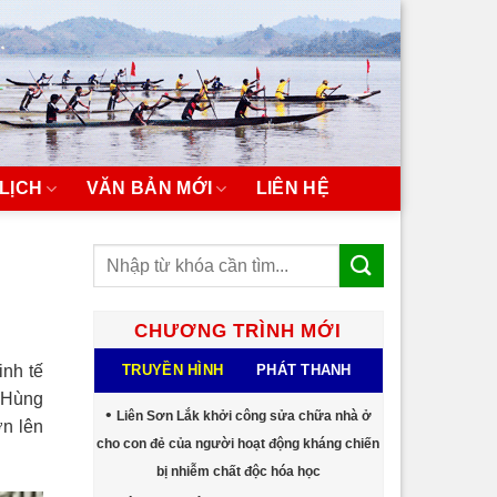
LỊCH
VĂN BẢN MỚI
LIÊN HỆ
CHƯƠNG TRÌNH MỚI
TRUYỀN HÌNH
PHÁT THANH
inh tế
m Hùng
Liên Sơn Lắk khởi công sửa chữa nhà ở
ơn lên
cho con đẻ của người hoạt động kháng chiến
bị nhiễm chất độc hóa học