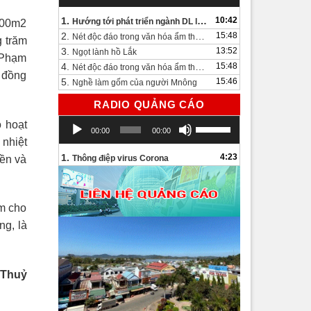
1.
10:42
Hướng tới phát triển ngành DL lâu dài và bền vững
1000m2
2.
15:48
Nét độc đáo trong văn hóa ẩm thực bên bờ hồ Lắk.
g trăm
3.
13:52
Ngọt lành hồ Lắk
 Phạm
4.
15:48
Nét độc đáo trong văn hóa ẩm thực bên bờ hồ Lắk
n đồng
5.
15:46
Nghề làm gốm của người Mnông
RADIO QUẢNG CÁO
Trình
Sử
 hoạt
00:00
00:00
chơi
dụng
 nhiệt
Audio
các
1.
4:23
iền và
Thông điệp virus Corona
phím
mũi
tên
àm cho
Lên/Xuống
để
ng, là
tăng
hoặc
giảm
 Thuỷ
âm
lượng.