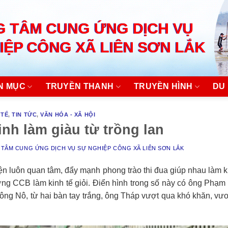
 TÂM CUNG ỨNG DỊCH VỤ
IỆP CÔNG XÃ LIÊN SƠN LẮK
N MỤC
TRUYỀN THANH
TRUYỀN HÌNH
DU 
 TẾ
,
TIN TỨC
,
VĂN HÓA - XÃ HỘI
nh làm giàu từ trồng lan
TÂM CUNG ỨNG DỊCH VỤ SỰ NGHIỆP CÔNG XÃ LIÊN SƠN LẮK
n luôn quan tâm, đẩy mạnh phong trào thi đua giúp nhau làm k
ương CCB làm kinh tế giỏi. Điển hình trong số này có ông Phạ
ông Nô, từ hai bàn tay trắng, ông Tháp vượt qua khó khăn, vư