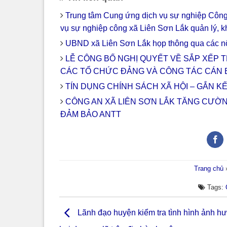
Trung tâm Cung ứng dịch vụ sự nghiệp Công
vụ sự nghiệp công xã Liên Sơn Lắk quản lý, k
UBND xã Liên Sơn Lắk họp thông qua các nộ
LỄ CÔNG BỐ NGHỊ QUYẾT VỀ SẮP XẾP T
CÁC TỔ CHỨC ĐẢNG VÀ CÔNG TÁC CÁN 
TÍN DỤNG CHÍNH SÁCH XÃ HỘI – GẮN K
CÔNG AN XÃ LIÊN SƠN LẮK TĂNG CƯỜ
ĐẢM BẢO ANTT
Trang chủ
Tags:
Lãnh đạo huyện kiểm tra tình hình ảnh hư