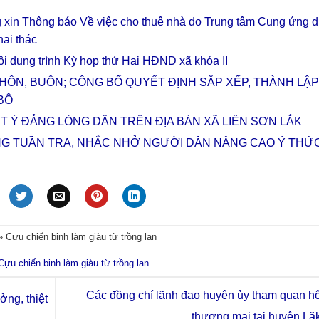
 xin Thông báo Về việc cho thuê nhà do Trung tâm Cung ứng d
hai thác
i dung trình Kỳ họp thứ Hai HĐND xã khóa II
HÔN, BUÔN; CÔNG BỐ QUYẾT ĐỊNH SẮP XẾP, THÀNH LẬP
BỘ
ẾT Ý ĐẢNG LÒNG DÂN TRÊN ĐỊA BÀN XÃ LIÊN SƠN LẮK
NG TUẦN TRA, NHẮC NHỞ NGƯỜI DÂN NÂNG CAO Ý THỨ
»
Cựu chiến binh làm giàu từ trồng lan
Cựu chiến binh làm giàu từ trồng lan
.
Các đồng chí lãnh đạo huyện ủy tham quan h
ởng, thiệt
thương mại tại huyện Lă