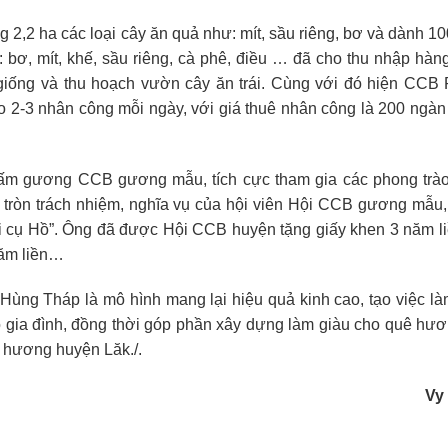
g 2,2 ha các loại cây ăn quả như: mít, sầu riêng, bơ và dành 
bơ, mít, khế, sầu riêng, cà phê, điều … đã cho thu nhập hàn
y giống và thu hoạch vườn cây ăn trái. Cùng với đó hiện CCB
 2-3 nhân công mỗi ngày, với giá thuê nhân công là 200 ngà
à tấm gương CCB gương mẫu, tích cực tham gia các phong trào
 tròn trách nhiệm, nghĩa vụ của hội viên Hội CCB gương mẫu,
 đội cụ Hồ”. Ông đã được Hội CCB huyện tặng giấy khen 3 năm l
năm liền…
Hùng Tháp là mô hình mang lại hiệu quả kinh cao, tạo việc l
 gia đình, đồng thời góp phần xây dựng làm giàu cho quê hươ
 hương huyện Lăk./.
Vy