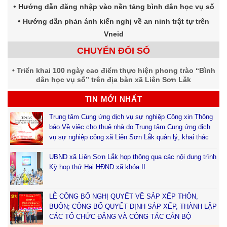
Hướng dẫn đăng nhập vào nền tảng bình dân học vụ số
Hướng dẫn phản ánh kiến nghị về an ninh trật tự trên
Vneid
CHUYỂN ĐỔI SỐ
Triển khai 100 ngày cao điểm thực hiện phong trào “Bình
dân học vụ số” trên địa bàn xã Liên Sơn Lăk
TIN MỚI NHẤT
Trung tâm Cung ứng dịch vụ sự nghiệp Công xin Thông
báo Về việc cho thuê nhà do Trung tâm Cung ứng dịch
vụ sự nghiệp công xã Liên Sơn Lắk quản lý, khai thác
UBND xã Liên Sơn Lắk họp thông qua các nội dung trình
Kỳ họp thứ Hai HĐND xã khóa II
LỄ CÔNG BỐ NGHỊ QUYẾT VỀ SẮP XẾP THÔN,
BUÔN; CÔNG BỐ QUYẾT ĐỊNH SẮP XẾP, THÀNH LẬP
CÁC TỔ CHỨC ĐẢNG VÀ CÔNG TÁC CÁN BỘ