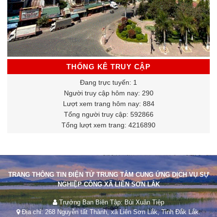
THỐNG KÊ TRUY CẬP
Đang trực tuyến: 1
Người truy cập hôm nay: 290
Lượt xem trang hôm nay: 884
Tổng người truy cập: 592866
Tổng lượt xem trang: 4216890
TRANG THÔNG TIN ĐIỆN TỬ TRUNG TÂM CUNG ỨNG DỊCH VỤ SỰ
NGHIỆP CÔNG XÃ LIÊN SƠN LẮK
Trưởng Ban Biên Tập: Bùi Xuân Tiệp
Địa chỉ: 268 Nguyễn tất Thành, xã Liên Sơn Lắk, Tỉnh Đắk Lắk.