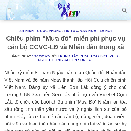
Skip
to
content
AN NINH - QUỐC PHÒNG
,
TIN TỨC
,
VĂN HÓA - XÃ HỘI
Chiếu phim “Mưa đỏ” miễn phí phục vụ
cán bộ CCVC-LĐ và Nhân dân trong xã
ĐĂNG NGÀY
19/12/2025
BỞI
TRUNG TÂM CUNG ỨNG DỊCH VỤ SỰ
NGHIỆP CÔNG XÃ LIÊN SƠN LẮK
Nhân kỷ niệm 81 năm Ngày thành lập Quân đội Nhân dân
Việt Nam và 36 năm Ngày thành lập Hội Cựu chiến binh
Việt Nam, Đảng ủy xã Liên Sơn Lắk đồng ý cho chủ
trương UBND xã Liên Sơn Lắk phối hợp với Vieettel Cụm
Lắk, tổ chức các buổi chiếu phim “Mưa Đỏ” Nhằm lan tỏa
sâu rộng tinh thần yêu nước và ý nghĩa lịch sử của bộ
phim. Đây là cơ hội để các cán bộ, đảng viên, đoàn viên,
hội viên và toàn thể nhân dân cùng nhìn lại và tri ân sự hy