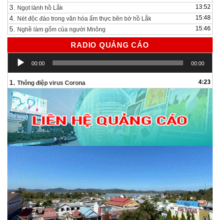
3.
13:52
Ngọt lành hồ Lắk
4.
15:48
Nét độc đáo trong văn hóa ẩm thực bên bờ hồ Lắk
5.
15:46
Nghề làm gốm của người Mnông
RADIO QUẢNG CÁO
Trình
00:00
00:00
chơi
Audio
1.
4:23
Thông điệp virus Corona