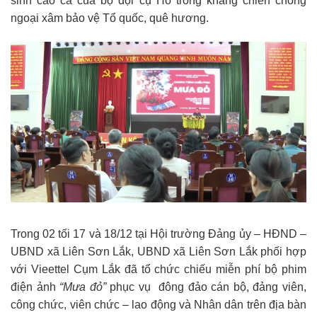
sinh cao cả của bộ đội cụ Hồ trong kháng chiến chống
ngoại xâm bảo vệ Tổ quốc, quê hương.
Trong 02 tối 17 và 18/12 tại Hội trường Đảng ủy – HĐND –
UBND xã Liên Sơn Lắk, UBND xã Liên Sơn Lắk phối hợp
với Vieettel Cụm Lắk đã tổ chức chiếu miễn phí bộ phim
điện ảnh
“Mưa đỏ”
phục vụ đông đảo cán bộ, đảng viên,
công chức, viên chức – lao động và Nhân dân trên địa bàn