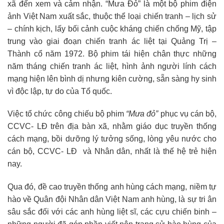
xã đến xem và cảm nhận. “Mưa Đỏ” là một bộ phim điện
ảnh Việt Nam xuất sắc, thuộc thể loại chiến tranh – lịch sử
– chính kịch, lấy bối cảnh cuộc kháng chiến chống Mỹ, tập
trung vào giai đoạn chiến tranh ác liệt tại Quảng Trị –
Thành cổ năm 1972. Bộ phim tái hiện chân thực những
năm tháng chiến tranh ác liệt, hình ảnh người lính cách
mạng hiện lên bình dị nhưng kiên cường, sẵn sàng hy sinh
vì độc lập, tự do của Tổ quốc.
Việc tổ chức công chiếu bộ phim
“Mưa đỏ”
phục vụ cán bộ,
CCVC- LĐ trên địa bàn xã, nhằm giáo dục truyền thống
cách mạng, bồi dưỡng lý tưởng sống, lòng yêu nước cho
cán bộ, CCVC- LĐ và Nhân dân, nhất là thế hệ trẻ hiện
nay.
Qua đó, đề cao truyền thống anh hùng cách mạng, niềm tự
hào về Quân đội Nhân dân Việt Nam anh hùng, là sự tri ân
sâu sắc đối với các anh hùng liệt sĩ, các cựu chiến binh –