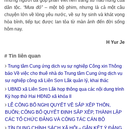
những người đã góp phần viết nên trang sử hào hùng của
dân tộc.
“Mưa đỏ”
– một bộ phim, nhưng là cả một câu
chuyện lớn về lòng yêu nước, về sự hy sinh và khát vọng
hòa bình, tiếp tục được lan tỏa từ màn ảnh đến đời sống
hôm nay.
H Yur Je
# Tin liên quan
Trung tâm Cung ứng dịch vụ sự nghiệp Công xin Thông
báo Về việc cho thuê nhà do Trung tâm Cung ứng dịch vụ
sự nghiệp công xã Liên Sơn Lắk quản lý, khai thác
UBND xã Liên Sơn Lắk họp thông qua các nội dung trình
Kỳ họp thứ Hai HĐND xã khóa II
LỄ CÔNG BỐ NGHỊ QUYẾT VỀ SẮP XẾP THÔN,
BUÔN; CÔNG BỐ QUYẾT ĐỊNH SẮP XẾP, THÀNH LẬP
CÁC TỔ CHỨC ĐẢNG VÀ CÔNG TÁC CÁN BỘ
TÍN DỤNG CHÍNH SÁCH XÃ HỘI – GẮN KẾT Ý ĐẢNG