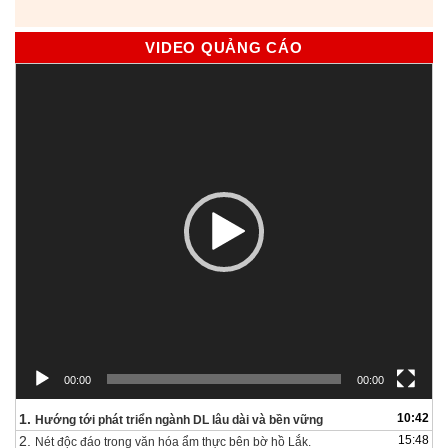
VIDEO QUẢNG CÁO
Trình
chơi
Video
00:00
00:00
1.
10:42
Hướng tới phát triển ngành DL lâu dài và bền vững
2.
15:48
Nét độc đáo trong văn hóa ẩm thực bên bờ hồ Lắk.