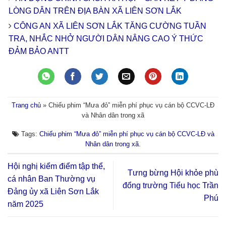
LÒNG DÂN TRÊN ĐỊA BÀN XÃ LIÊN SƠN LẮK
CÔNG AN XÃ LIÊN SƠN LẮK TĂNG CƯỜNG TUẦN
TRA, NHẮC NHỞ NGƯỜI DÂN NÂNG CAO Ý THỨC
ĐẢM BẢO ANTT
Trang chủ
»
Chiếu phim “Mưa đỏ” miễn phí phục vụ cán bộ CCVC-LĐ
và Nhân dân trong xã
Tags:
Chiếu phim “Mưa đỏ” miễn phí phục vụ cán bộ CCVC-LĐ và
Nhân dân trong xã
.
Hội nghị kiểm điểm tập thể,
Tưng bừng Hội khỏe phù
cá nhân Ban Thường vụ
đổng trường Tiểu học Trần
Đảng ủy xã Liên Sơn Lắk
Phú
năm 2025