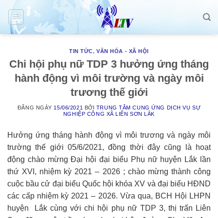
Skip
to
content
TIN TỨC
,
VĂN HÓA - XÃ HỘI
Chi hội phụ nữ TDP 3 hưởng ứng tháng
hành động vì môi trường và ngày môi
trương thế giới
ĐĂNG NGÀY
15/06/2021
BỞI
TRUNG TÂM CUNG ỨNG DỊCH VỤ SỰ
NGHIỆP CÔNG XÃ LIÊN SƠN LẮK
Hưởng ứng tháng hành động vì môi trương và ngày môi
trường thế giới 05/6/2021, đồng thời đây cũng là hoạt
động chào mừng Đại hội đại biểu Phụ nữ huyện Lắk lần
thứ XVI, nhiệm kỳ 2021 – 2026 ; chào mừng thành công
cuộc bầu cử đại biểu Quốc hội khóa XV và đại biểu HĐND
các cấp nhiệm kỳ 2021 – 2026. Vừa qua, BCH Hội LHPN
huyện Lắk cùng với chi hội phụ nữ TDP 3, thị trấn Liên