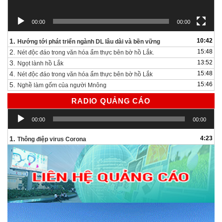
00:00
00:00
1.
10:42
Hướng tới phát triển ngành DL lâu dài và bền vững
2.
15:48
Nét độc đáo trong văn hóa ẩm thực bên bờ hồ Lắk.
3.
13:52
Ngọt lành hồ Lắk
4.
15:48
Nét độc đáo trong văn hóa ẩm thực bên bờ hồ Lắk
5.
15:46
Nghề làm gốm của người Mnông
RADIO QUẢNG CÁO
Trình
00:00
00:00
chơi
Audio
1.
4:23
Thông điệp virus Corona