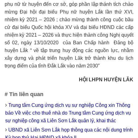
phụ nữ từ huyện đến cơ sở, góp phần lập thánh tích chào
mừng Đại hội đại biểu Phụ nữ huyện Lắk lần thứ XVI,
nhiệm kỳ 2021 – 2026 ; chào mừng thành công cuộc bầu
cử đại biểu Quốc hội khóa XV và đại biểu HĐND các cấp
nhiệm kỳ 2021 – 2026 và thực hiện thành công Nghị quyết
số 02, ngày 13/10/2020 của Ban Chấp hành Đảng bộ
huyện Lắk “ về tập trung huy động các nguồn lực, nhằm
xây dựng và phát triển huyện Lăk trở thành khu du lịch
trọng điểm của tỉnh Đắk Lắk vào năm 2030”
HỘI LHPN HUYỆN LĂK
# Tin liên quan
Trung tâm Cung ứng dịch vụ sự nghiệp Công xin Thông
báo Về việc cho thuê nhà do Trung tâm Cung ứng dịch vụ
sự nghiệp công xã Liên Sơn Lắk quản lý, khai thác
UBND xã Liên Sơn Lắk họp thông qua các nội dung trình
Kỳ họp thứ Hai HĐND xã khóa II