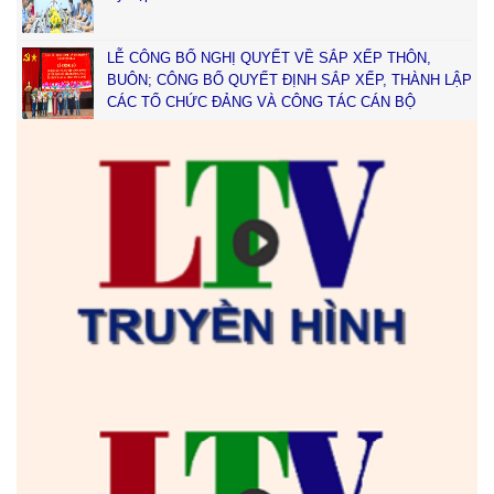
LỄ CÔNG BỐ NGHỊ QUYẾT VỀ SẮP XẾP THÔN,
BUÔN; CÔNG BỐ QUYẾT ĐỊNH SẮP XẾP, THÀNH LẬP
CÁC TỔ CHỨC ĐẢNG VÀ CÔNG TÁC CÁN BỘ