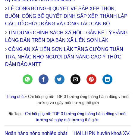
LỄ CÔNG BỐ NGHỊ QUYẾT VỀ SẮP XẾP THÔN,
BUÔN; CÔNG BỐ QUYẾT ĐỊNH SẮP XẾP, THÀNH LẬP
CÁC TỔ CHỨC ĐẢNG VÀ CÔNG TÁC CÁN BỘ
TÍN DỤNG CHÍNH SÁCH XÃ HỘI – GẮN KẾT Ý ĐẢNG
LÒNG DÂN TRÊN ĐỊA BÀN XÃ LIÊN SƠN LẮK
CÔNG AN XÃ LIÊN SƠN LẮK TĂNG CƯỜNG TUẦN
TRA, NHẮC NHỞ NGƯỜI DÂN NÂNG CAO Ý THỨC
ĐẢM BẢO ANTT
Trang chủ
»
Chi hội phụ nữ TDP 3 hưởng ứng tháng hành động vì môi
trường và ngày môi trương thế giới
Tags:
Chi hội phụ nữ TDP 3 hưởng ứng tháng hành động vì môi
trường và ngày môi trương thế giới
.
Ngân hàng nông nghiệp phát
Hội LHPN huyện khoá XV,