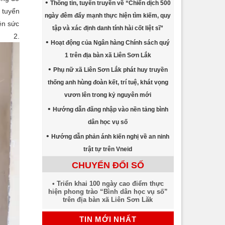
Thông tin, tuyên truyền về “Chiến dịch 500
 tuyển
ngày đêm đẩy mạnh thực hiện tìm kiếm, quy
ên sức
tập và xác định danh tính hài cốt liệt sĩ”
.
Hoạt động của Ngân hàng Chính sách quý
1 trên địa bàn xã Liên Sơn Lắk
Phụ nữ xã Liên Sơn Lắk phát huy truyền
thống anh hùng đoàn kết, trí tuệ, khát vọng
vươn lên trong kỷ nguyên mới
Hướng dẫn đăng nhập vào nền tảng bình
dân học vụ số
Hướng dẫn phản ánh kiến nghị về an ninh
trật tự trên Vneid
CHUYỂN ĐỔI SỐ
Triển khai 100 ngày cao điểm thực
hiện phong trào “Bình dân học vụ số”
trên địa bàn xã Liên Sơn Lăk
TIN MỚI NHẤT