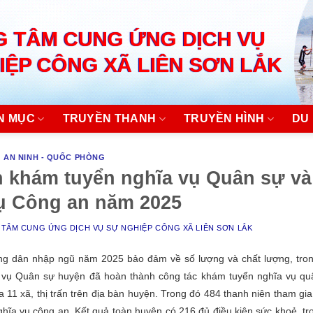
 TÂM CUNG ỨNG DỊCH VỤ
IỆP CÔNG XÃ LIÊN SƠN LẮK
N MỤC
TRUYỀN THANH
TRUYỀN HÌNH
DU 
AN NINH - QUỐC PHÒNG
 khám tuyển nghĩa vụ Quân sự và
ụ Công an năm 2025
TÂM CUNG ỨNG DỊCH VỤ SỰ NGHIỆP CÔNG XÃ LIÊN SƠN LẮK
ng dân nhập ngũ năm 2025 bảo đảm về số lượng và chất lượng, tron
a vụ Quân sự huyện đã hoàn thành công tác khám tuyển nghĩa vụ qu
 11 xã, thị trấn trên địa bàn huyện. Trong đó 484 thanh niên tham gi
hĩa vụ công an. Kết quả toàn huyện có 216 đủ điều kiện sức khoẻ, tr