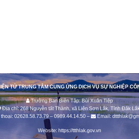
IỆN TỬ TRUNG TÂM CUNG ỨNG DỊCH VỤ SỰ NGHIỆP CÔ
Trưởng Ban Biên Tập: Bùi Xuân Tiệp
Địa chỉ: 268 Nguyễn tất Thành, xã Liên Sơn Lắk, Tỉnh Đắk Lắk
thoại:
02628.58.73.79
–
0989.44.14.50
–
Email:
dttthlak@gm
Website:
https://ttthlak.gov.vn