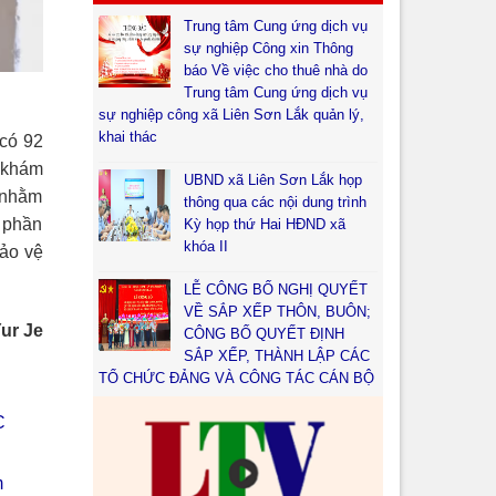
Trung tâm Cung ứng dịch vụ
sự nghiệp Công xin Thông
báo Về việc cho thuê nhà do
Trung tâm Cung ứng dịch vụ
sự nghiệp công xã Liên Sơn Lắk quản lý,
khai thác
 có 92
 khám
UBND xã Liên Sơn Lắk họp
 nhằm
thông qua các nội dung trình
p phần
Kỳ họp thứ Hai HĐND xã
khóa II
Bảo vệ
LỄ CÔNG BỐ NGHỊ QUYẾT
VỀ SẮP XẾP THÔN, BUÔN;
ur Je
CÔNG BỐ QUYẾT ĐỊNH
SẮP XẾP, THÀNH LẬP CÁC
TỔ CHỨC ĐẢNG VÀ CÔNG TÁC CÁN BỘ
C
m