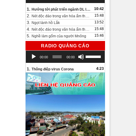
1.
10:42
Hướng tới phát triển ngành DL lâu dài và bền vững
2.
15:48
Nét độc đáo trong văn hóa ẩm thực bên bờ hồ Lắk.
3.
13:52
Ngọt lành hồ Lắk
4.
15:48
Nét độc đáo trong văn hóa ẩm thực bên bờ hồ Lắk
5.
15:46
Nghề làm gốm của người Mnông
RADIO QUẢNG CÁO
Trình
Sử
00:00
00:00
chơi
dụng
Audio
các
1.
4:23
Thông điệp virus Corona
phím
mũi
tên
Lên/Xuống
để
tăng
hoặc
giảm
âm
lượng.