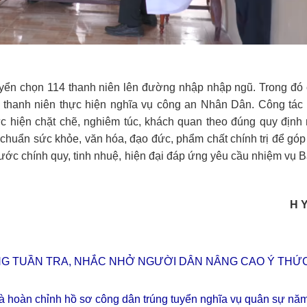
uyển chọn 114 thanh niên lên đường nhập nhập ngũ. Trong đó
2 thanh niên thực hiện nghĩa vụ công an Nhân Dân. Công tác
 hiện chặt chẽ, nghiêm túc, khách quan theo đúng quy định
chuẩn sức khỏe, văn hóa, đạo đức, phẩm chất chính trị để gó
ớc chính quy, tinh nhuệ, hiện đại đáp ứng yêu cầu nhiệm vụ 
H Y
NG TUẦN TRA, NHẮC NHỞ NGƯỜI DÂN NÂNG CAO Ý THỨ
 và hoàn chỉnh hồ sơ công dân trúng tuyển nghĩa vụ quân sự nă