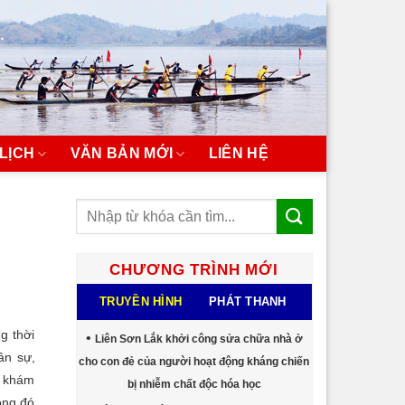
LỊCH
VĂN BẢN MỚI
LIÊN HỆ
CHƯƠNG TRÌNH MỚI
TRUYỀN HÌNH
PHÁT THANH
g thời
Liên Sơn Lắk khởi công sửa chữa nhà ở
ân sự,
cho con đẻ của người hoạt động kháng chiến
a khám
bị nhiễm chất độc hóa học
ong đó