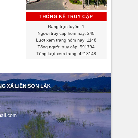
THỐNG KÊ TRUY CẬP
Đang trực tuyến: 1
Người truy cập hôm nay: 245
Lượt xem trang hôm nay: 1148
Tổng người truy cập: 591794
Tổng lượt xem trang: 4213148
NG XÃ LIÊN SƠN LẮK
.
ail.com