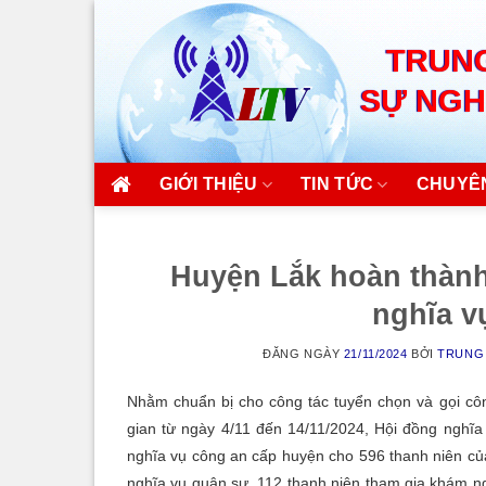
Skip
to
TRUNG
content
SỰ NGH
GIỚI THIỆU
TIN TỨC
CHUYÊ
Huyện Lắk hoàn thành
nghĩa v
ĐĂNG NGÀY
21/11/2024
BỞI
TRUNG 
Nhằm chuẩn bị cho công tác tuyển chọn và gọi cô
gian từ ngày 4/11 đến 14/11/2024, Hội đồng nghĩ
nghĩa vụ công an cấp huyện cho 596 thanh niên của
nghĩa vụ quân sự, 112 thanh niên tham gia khám ng