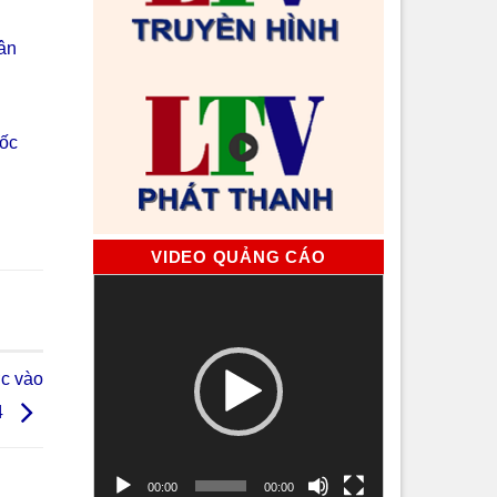
ân
uốc
VIDEO QUẢNG CÁO
Trình
chơi
Video
c vào
4
00:00
00:00