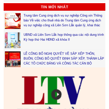
TIN MỚI NHẤT
Trung tâm Cung ứng dịch vụ sự nghiệp Công xin Thông
báo Về việc cho thuê nhà do Trung tâm Cung ứng dịch
vụ sự nghiệp công xã Liên Sơn Lắk quản lý, khai thác
UBND xã Liên Sơn Lắk họp thông qua các nội dung trình
Kỳ họp thứ Hai HĐND xã khóa II
LỄ CÔNG BỐ NGHỊ QUYẾT VỀ SẮP XẾP THÔN,
BUÔN; CÔNG BỐ QUYẾT ĐỊNH SẮP XẾP, THÀNH LẬP
CÁC TỔ CHỨC ĐẢNG VÀ CÔNG TÁC CÁN BỘ