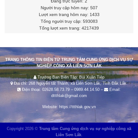
Đang trực tuyến: 2
Người truy cập hôm nay: 507
Lượt xem trang hôm nay: 1433
Tổng người truy cập: 593083
Tổng lượt xem trang: 4217439
TRANG THÔNG TIN ĐIỆN TỬ TRUNG TÂM CUNG ỨNG DỊCH VỤ SỰ
NGHIỆP CÔNG XÃ LIÊN SƠN LẮK
Trưởng Ban Biên Tập: Bùi Xuân Tiệp
Địa chỉ: 268 Nguyễn tất Thành, xã Liên Sơn Lắk, Tỉnh Đắk Lắk.
Điện thoại:
02628.58.73.79
–
0989.44.14.50
–
Email:
dttthlak@gmail.com
Website:
https://ttthlak.gov.vn
Copyright 2026 ©
Trung tâm Cung ứng dịch vụ sự nghiệp công xã
Liên Sơn Lắk
.