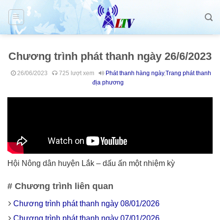
Skip
to
content
Chương trình phát thanh ngày 26/6/2023
26/06/2023
725 lượt xem
Phát thanh hàng ngày
,
Trang phát thanh
địa phương
Hội Nông dân huyện Lắk – dấu ấn một nhiệm kỳ
# Chương trình liên quan
Chương trình phát thanh ngày 08/01/2026
Chương trình phát thanh ngày 07/01/2026