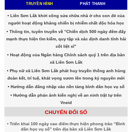
TRUYỀN HÌNH
PHÁT THANH
Liên Sơn Lắk khởi công sửa chữa nhà ở cho con đẻ của
người hoạt động kháng chiến bị nhiễm chất độc hóa học
Thông tin, tuyên truyền về “Chiến dịch 500 ngày đêm đẩy
mạnh thực hiện tìm kiếm, quy tập và xác định danh tính hài
cốt liệt sĩ”
Hoạt động của Ngân hàng Chính sách quý 1 trên địa bàn
xã Liên Sơn Lắk
Phụ nữ xã Liên Sơn Lắk phát huy truyền thống anh hùng
đoàn kết, trí tuệ, khát vọng vươn lên trong kỷ nguyên mới
Hướng dẫn đăng nhập vào nền tảng bình dân học vụ số
Hướng dẫn phản ánh kiến nghị về an ninh trật tự trên
Vneid
CHUYỂN ĐỔI SỐ
Triển khai 100 ngày cao điểm thực hiện phong trào “Bình
dân học vụ số” trên địa bàn xã Liên Sơn Lăk