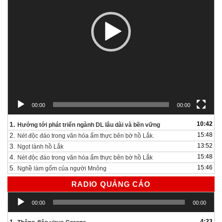
00:00
00:00
1.
10:42
Hướng tới phát triển ngành DL lâu dài và bền vững
2.
15:48
Nét độc đáo trong văn hóa ẩm thực bên bờ hồ Lắk.
3.
13:52
Ngọt lành hồ Lắk
4.
15:48
Nét độc đáo trong văn hóa ẩm thực bên bờ hồ Lắk
5.
15:46
Nghề làm gốm của người Mnông
RADIO QUẢNG CÁO
Trình
00:00
00:00
chơi
Audio
4:23