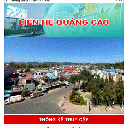
1.
Thông điệp virus Corona
THỐNG KÊ TRUY CẬP