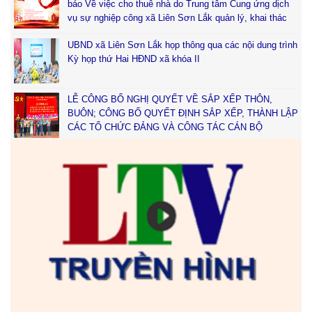
báo Về việc cho thuê nhà do Trung tâm Cung ứng dịch
vụ sự nghiệp công xã Liên Sơn Lắk quản lý, khai thác
UBND xã Liên Sơn Lắk họp thông qua các nội dung trình
Kỳ họp thứ Hai HĐND xã khóa II
LỄ CÔNG BỐ NGHỊ QUYẾT VỀ SẮP XẾP THÔN,
BUÔN; CÔNG BỐ QUYẾT ĐỊNH SẮP XẾP, THÀNH LẬP
CÁC TỔ CHỨC ĐẢNG VÀ CÔNG TÁC CÁN BỘ