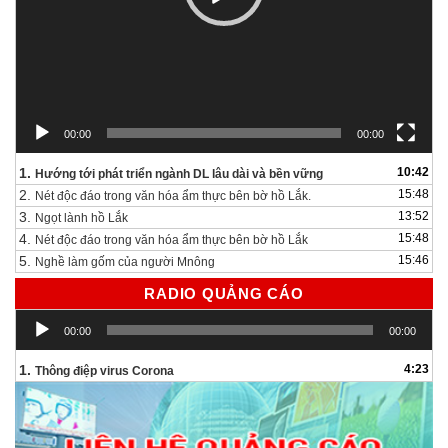
00:00
00:00
1.
10:42
Hướng tới phát triển ngành DL lâu dài và bền vững
2.
15:48
Nét độc đáo trong văn hóa ẩm thực bên bờ hồ Lắk.
3.
13:52
Ngọt lành hồ Lắk
4.
15:48
Nét độc đáo trong văn hóa ẩm thực bên bờ hồ Lắk
5.
15:46
Nghề làm gốm của người Mnông
RADIO QUẢNG CÁO
Trình
00:00
00:00
chơi
Audio
1.
4:23
Thông điệp virus Corona