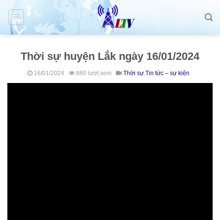
Skip
to
content
Thời sự huyện Lắk ngày 16/01/2024
16/01/2024
880 lượt xem
Thời sự
,
Tin tức – sự kiện