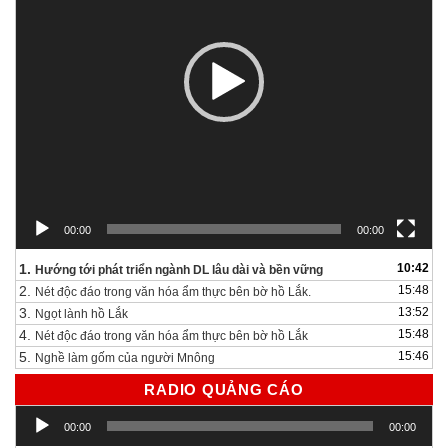
00:00
00:00
1.
10:42
Hướng tới phát triển ngành DL lâu dài và bền vững
2.
15:48
Nét độc đáo trong văn hóa ẩm thực bên bờ hồ Lắk.
3.
13:52
Ngọt lành hồ Lắk
4.
15:48
Nét độc đáo trong văn hóa ẩm thực bên bờ hồ Lắk
5.
15:46
Nghề làm gốm của người Mnông
RADIO QUẢNG CÁO
Trình
00:00
00:00
chơi