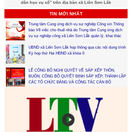
dân học vụ số” trên địa bàn xã Liên Sơn Lăk
TIN MỚI NHẤT
Trung tâm Cung ứng dịch vụ sự nghiệp Công xin Thông
báo Về việc cho thuê nhà do Trung tâm Cung ứng dịch
vụ sự nghiệp công xã Liên Sơn Lắk quản lý, khai thác
UBND xã Liên Sơn Lắk họp thông qua các nội dung trình
Kỳ họp thứ Hai HĐND xã khóa II
LỄ CÔNG BỐ NGHỊ QUYẾT VỀ SẮP XẾP THÔN,
BUÔN; CÔNG BỐ QUYẾT ĐỊNH SẮP XẾP, THÀNH LẬP
CÁC TỔ CHỨC ĐẢNG VÀ CÔNG TÁC CÁN BỘ