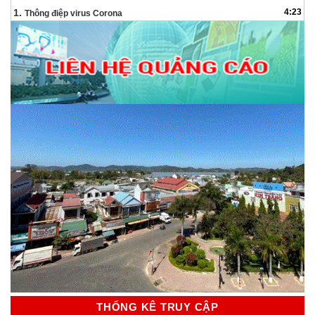
Audio
1.
4:23
Thông điệp virus Corona
THỐNG KÊ TRUY CẬP