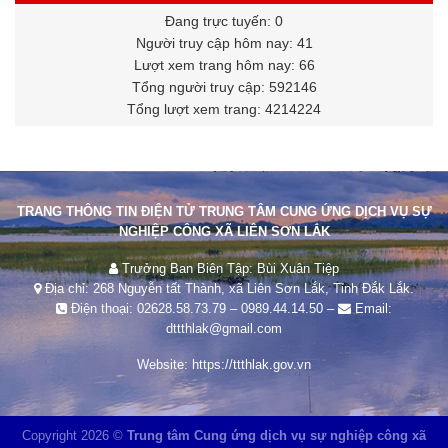
Đang trực tuyến: 0
Người truy cập hôm nay: 41
Lượt xem trang hôm nay: 66
Tổng người truy cập: 592146
Tổng lượt xem trang: 4214224
TRANG THÔNG TIN ĐIỆN TỬ TRUNG TÂM CUNG ỨNG DỊCH VỤ SỰ
NGHIỆP CÔNG XÃ LIÊN SƠN LẮK
Trưởng Ban Biên Tập: Bùi Xuân Tiệp
Địa chỉ: 268 Nguyễn tất Thành, xã Liên Sơn Lắk, Tỉnh Đắk Lắk.
Điện thoại:
02628.58.73.79
–
0989.44.14.50
–
Email:
dttthlak@gmail.com
Website:
https://ttthlak.gov.vn
Copyright 2026 ©
Trung tâm Cung ứng dịch vụ sự nghiệp công xã